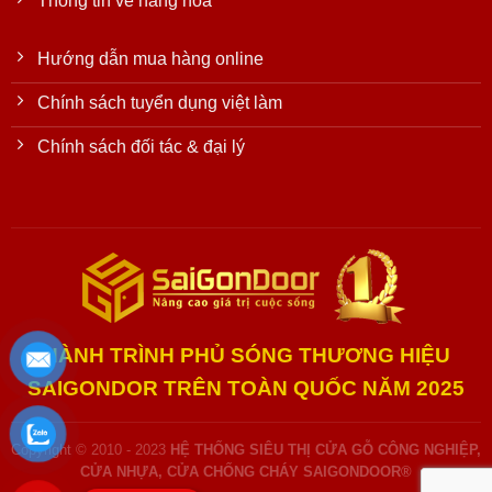
Thông tin về hàng hóa
Hướng dẫn mua hàng online
Chính sách tuyển dụng việt làm
Chính sách đối tác & đại lý
HÀNH TRÌNH PHỦ SÓNG THƯƠNG HIỆU
SAIGONDOR TRÊN TOÀN QUỐC NĂM 2025
Copyright © 2010 - 2023
HỆ THỐNG SIÊU THỊ CỬA GỖ CÔNG NGHIỆP,
CỬA NHỰA, CỬA CHỐNG CHÁY SAIGONDOOR®