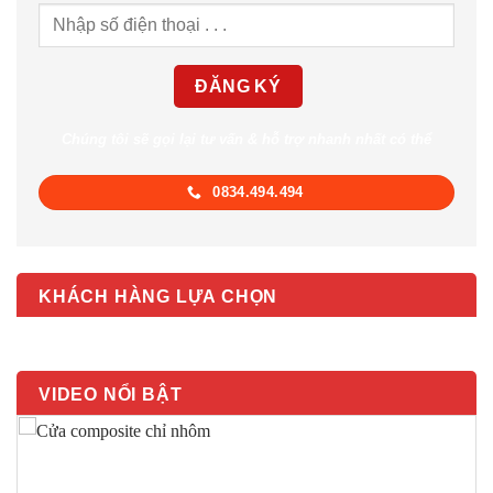
Chúng tôi sẽ gọi lại tư vấn & hỗ trợ nhanh nhất có thể
0834.494.494
KHÁCH HÀNG LỰA CHỌN
VIDEO NỔI BẬT