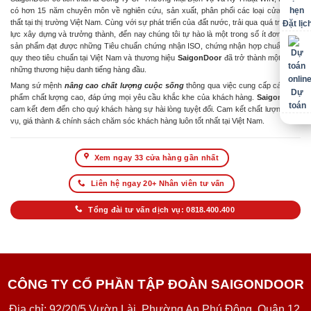
có hơn 15 năm chuyên môn về nghiên cứu, sản xuất, phân phối các loại cửa & nội
thất tại thị trường Việt Nam. Cùng với sự phát triển của đất nước, trải qua quá trình nỗ
Đặt lịc
lực xây dựng và trưởng thành, đến nay chúng tôi tự hào là một trong số ít đơn vị có
sản phẩm đạt được những Tiêu chuẩn chứng nhận ISO, chứng nhận hợp chuẩn hợp
quy theo tiêu chuẩn tại Việt Nam và thương hiệu
SaigonDoor
đã trở thành một trong
những thương hiệu danh tiếng hàng đầu.
Mang sứ mệnh
nâng cao chất lượng cuộc sống
thông qua việc cung cấp các sản
Dự
phẩm chất lượng cao, đáp ứng mọi yêu cầu khắc khe của khách hàng.
SaigonDoor
toán
cam kết đem đến cho quý khách hàng sự hài lòng tuyệt đối. Cam kết chất lượng dịch
vụ, giá thành & chính sách chăm sóc khách hàng luôn tốt nhất tại Việt Nam.
Xem ngay 33 cửa hàng gần nhất
Liên hệ ngay 20+ Nhân viên tư vấn
Tổng đài tư vấn dịch vụ: 0818.400.400
CÔNG TY CỔ PHẦN TẬP ĐOÀN SAIGONDOOR
Địa chỉ: 92/20/5 Vườn Lài, Phường An Phú Đông, Quận 12,