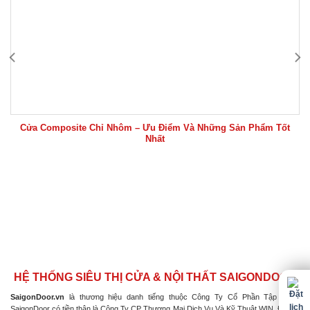
Cửa Composite Chỉ Nhôm – Ưu Điểm Và Những Sản Phẩm Tốt
Nhất
HỆ THỐNG SIÊU THỊ CỬA & NỘI THẤT SAIGONDOOR
SaigonDoor.vn
là thương hiệu danh tiếng thuộc Công Ty Cổ Phần Tập Đoàn
SaigonDoor có tiền thân là Công Ty CP Thương Mại Dịch Vụ Và Kỹ Thuật WIN, Đơn vị