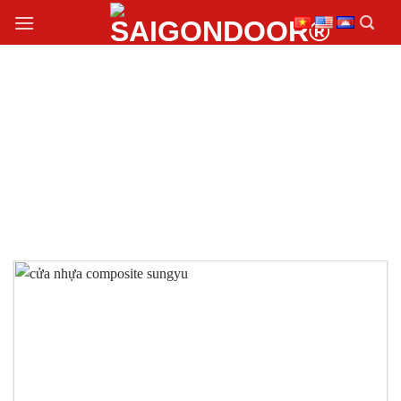
Chuyển
đến
nội
dung
LẮP ĐẶT CỬA NHỰA
COMPOSITE SUNGYU