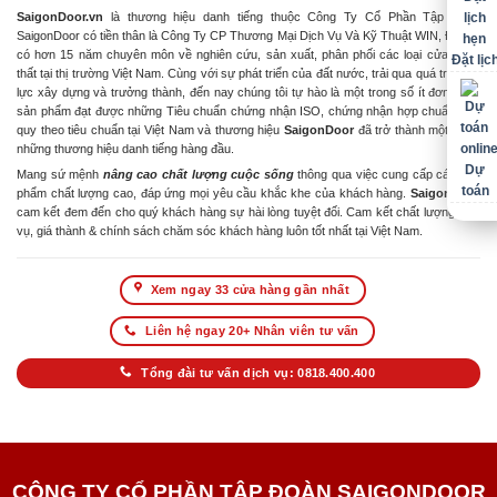
SaigonDoor.vn
là thương hiệu danh tiếng thuộc Công Ty Cổ Phần Tập Đoàn
SaigonDoor có tiền thân là Công Ty CP Thương Mại Dịch Vụ Và Kỹ Thuật WIN, Đơn vị
có hơn 15 năm chuyên môn về nghiên cứu, sản xuất, phân phối các loại cửa & nội
Đặt lịc
thất tại thị trường Việt Nam. Cùng với sự phát triển của đất nước, trải qua quá trình nỗ
lực xây dựng và trưởng thành, đến nay chúng tôi tự hào là một trong số ít đơn vị có
sản phẩm đạt được những Tiêu chuẩn chứng nhận ISO, chứng nhận hợp chuẩn hợp
quy theo tiêu chuẩn tại Việt Nam và thương hiệu
SaigonDoor
đã trở thành một trong
những thương hiệu danh tiếng hàng đầu.
Dự
Mang sứ mệnh
nâng cao chất lượng cuộc sống
thông qua việc cung cấp các sản
toán
phẩm chất lượng cao, đáp ứng mọi yêu cầu khắc khe của khách hàng.
SaigonDoor
cam kết đem đến cho quý khách hàng sự hài lòng tuyệt đối. Cam kết chất lượng dịch
vụ, giá thành & chính sách chăm sóc khách hàng luôn tốt nhất tại Việt Nam.
Xem ngay 33 cửa hàng gần nhất
Liên hệ ngay 20+ Nhân viên tư vấn
Tổng đài tư vấn dịch vụ: 0818.400.400
CÔNG TY CỔ PHẦN TẬP ĐOÀN SAIGONDOOR