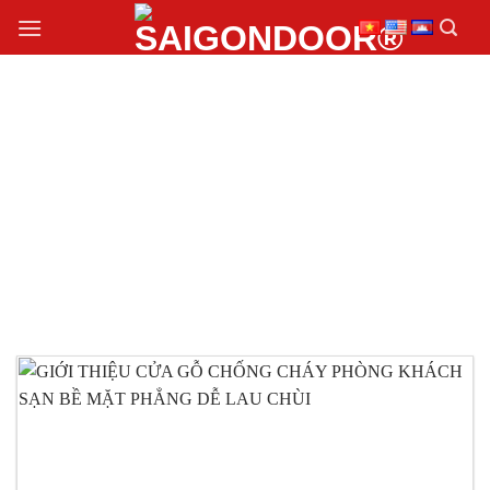
Chuyển
đến
nội
dung
MẪU CỬA GỖ CHỐNG
CHÁY PHÒNG KHÁCH
SẠN ĐẸP