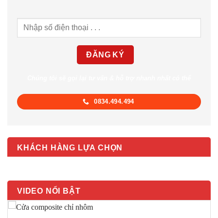
Chúng tôi sẽ gọi lại tư vấn & hỗ trợ nhanh nhất có thể
0834.494.494
KHÁCH HÀNG LỰA CHỌN
VIDEO NỔI BẬT