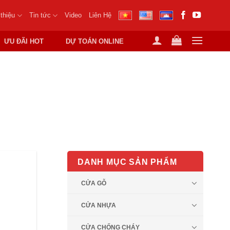
 thiệu
Tin tức
Video
Liên Hệ
ƯU ĐÃI HOT
DỰ TOÁN ONLINE
 NHẤT CHẤT LƯỢNG
DANH MỤC SẢN PHẨM
CỬA GỖ
CỬA NHỰA
CỬA CHỐNG CHÁY