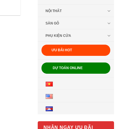
NỘI THẤT
SÀN GỖ
PHỤ KIỆN CỬA
ƯU ĐÃI HOT
DỰ TOÁN ONLINE
NHẬN NGAY ƯU ĐÃI