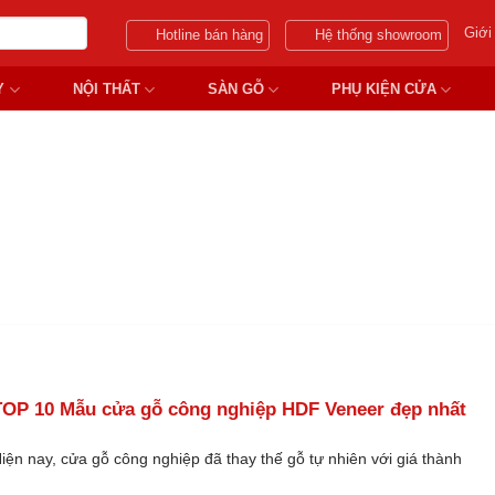
Giới
Hotline bán hàng
Hệ thống showroom
Y
NỘI THẤT
SÀN GỖ
PHỤ KIỆN CỬA
 NGHIỆP HDF VENEER ĐẸP
TOP 10 Mẫu cửa gỗ công nghiệp HDF Veneer đẹp nhất
iện nay, cửa gỗ công nghiệp đã thay thế gỗ tự nhiên với giá thành