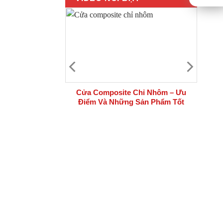
 bộ cửa thép
Cửa Composite Chỉ Nhôm – Ưu
i công trình
Điểm Và Những Sản Phẩm Tốt
Nhất