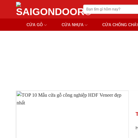
Chuyển
Tìm
đến
kiếm:
nội
CỬA GỖ
CỬA NHỰA
CỬA CHỐNG CHÁ
dung
MẪU CỬA GỖ CÔNG
H