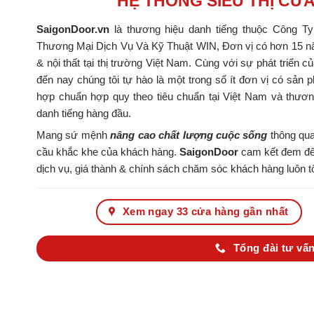
HỆ THỐNG SIÊU THỊ CỬ
SaigonDoor.vn
là thương hiệu danh tiếng thuộc Công T
Thương Mại Dịch Vụ Và Kỹ Thuật WIN, Đơn vị có hơn 15 nă
& nội thất tại thị trường Việt Nam. Cùng với sự phát triển c
đến nay chúng tôi tự hào là một trong số ít đơn vị có s
hợp chuẩn hợp quy theo tiêu chuẩn tại Việt Nam và thươ
danh tiếng hàng đầu.
Mang sứ mệnh
nâng cao chất lượng cuộc sống
thông qua
cầu khắc khe của khách hàng.
SaigonDoor
cam kết đem đến
dịch vụ, giá thành & chính sách chăm sóc khách hàng luôn tố
Xem ngay 33 cửa hàng gần nhất
Tổng đài tư vấn