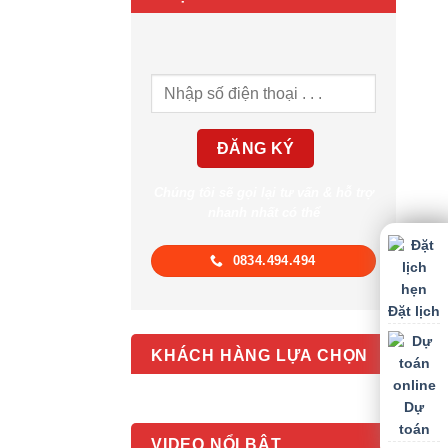
Chúng tôi sẽ gọi lại tư vấn & hỗ trợ
nhanh nhất có thể
0834.494.494
Đặt lịch
KHÁCH HÀNG LỰA CHỌN
Dự
toán
VIDEO NỔI BẬT