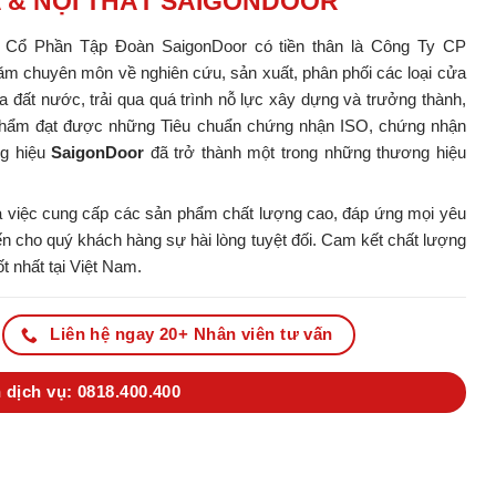
A & NỘI THẤT SAIGONDOOR
y Cổ Phần Tập Đoàn SaigonDoor có tiền thân là Công Ty CP
m chuyên môn về nghiên cứu, sản xuất, phân phối các loại cửa
ủa đất nước, trải qua quá trình nỗ lực xây dựng và trưởng thành,
ản phẩm đạt được những Tiêu chuẩn chứng nhận ISO, chứng nhận
ng hiệu
SaigonDoor
đã trở thành một trong những thương hiệu
 việc cung cấp các sản phẩm chất lượng cao, đáp ứng mọi yêu
 cho quý khách hàng sự hài lòng tuyệt đối. Cam kết chất lượng
t nhất tại Việt Nam.
Liên hệ ngay 20+ Nhân viên tư vấn
 dịch vụ: 0818.400.400