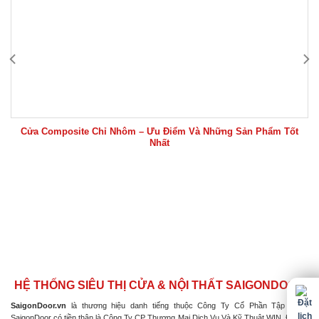
Cửa Composite Chỉ Nhôm – Ưu Điểm Và Những Sản Phẩm Tốt
Nhất
HỆ THỐNG SIÊU THỊ CỬA & NỘI THẤT SAIGONDOOR
SaigonDoor.vn
là thương hiệu danh tiếng thuộc Công Ty Cổ Phần Tập Đoàn
SaigonDoor có tiền thân là Công Ty CP Thương Mại Dịch Vụ Và Kỹ Thuật WIN, Đơn vị