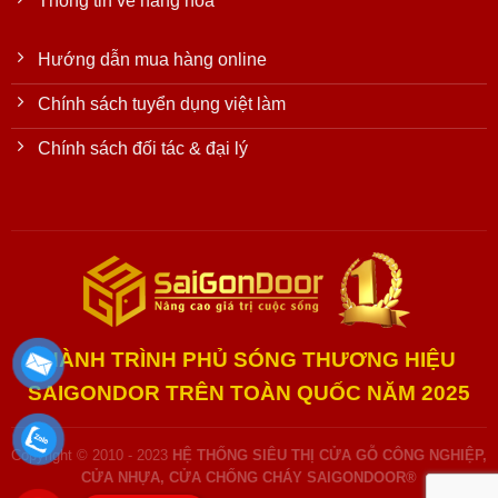
Thông tin về hàng hóa
Hướng dẫn mua hàng online
Chính sách tuyển dụng việt làm
Chính sách đối tác & đại lý
HÀNH TRÌNH PHỦ SÓNG THƯƠNG HIỆU
SAIGONDOR TRÊN TOÀN QUỐC NĂM 2025
Copyright © 2010 - 2023
HỆ THỐNG SIÊU THỊ CỬA GỖ CÔNG NGHIỆP,
CỬA NHỰA, CỬA CHỐNG CHÁY SAIGONDOOR®