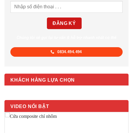
Chúng tôi sẽ gọi lại tư vấn & hỗ trợ nhanh nhất có thể
0834.494.494
KHÁCH HÀNG LỰA CHỌN
VIDEO NỔI BẬT