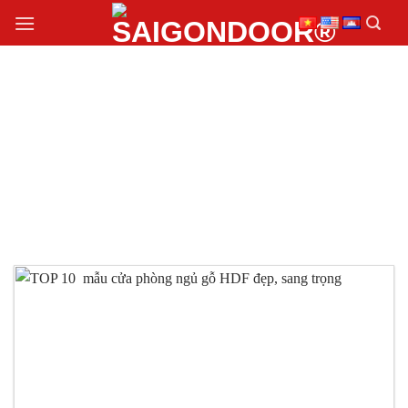
Chuyển
đến
nội
dung
MẪU CỬA GỖ PHÒNG
NGỦ HDF PHỔ BIẾN