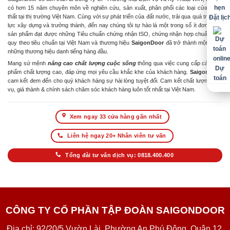
có hơn 15 năm chuyên môn về nghiên cứu, sản xuất, phân phối các loại cửa & nội
thất tại thị trường Việt Nam. Cùng với sự phát triển của đất nước, trải qua quá trình nỗ
Đặt lịc
lực xây dựng và trưởng thành, đến nay chúng tôi tự hào là một trong số ít đơn vị có
sản phẩm đạt được những Tiêu chuẩn chứng nhận ISO, chứng nhận hợp chuẩn hợp
quy theo tiêu chuẩn tại Việt Nam và thương hiệu
SaigonDoor
đã trở thành một trong
những thương hiệu danh tiếng hàng đầu.
Mang sứ mệnh
nâng cao chất lượng cuộc sống
thông qua việc cung cấp các sản
Dự
phẩm chất lượng cao, đáp ứng mọi yêu cầu khắc khe của khách hàng.
SaigonDoor
toán
cam kết đem đến cho quý khách hàng sự hài lòng tuyệt đối. Cam kết chất lượng dịch
vụ, giá thành & chính sách chăm sóc khách hàng luôn tốt nhất tại Việt Nam.
Xem ngay 33 cửa hàng gần nhất
Liên hệ ngay 20+ Nhân viên tư vấn
Tổng đài tư vấn dịch vụ: 0818.400.400
CÔNG TY CỔ PHẦN TẬP ĐOÀN SAIGONDOOR
Địa chỉ: 92/20/5 Vườn Lài, Phường An Phú Đông, Quận 12,