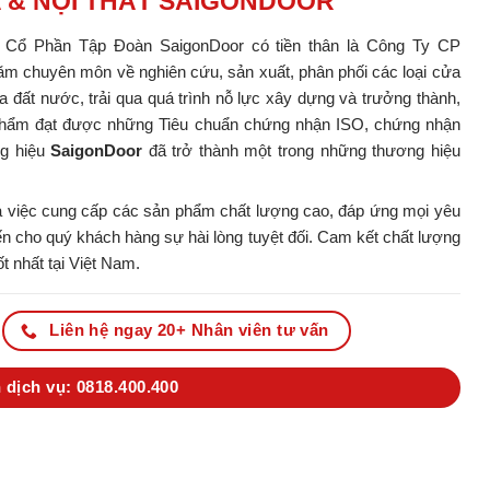
A & NỘI THẤT SAIGONDOOR
y Cổ Phần Tập Đoàn SaigonDoor có tiền thân là Công Ty CP
m chuyên môn về nghiên cứu, sản xuất, phân phối các loại cửa
ủa đất nước, trải qua quá trình nỗ lực xây dựng và trưởng thành,
ản phẩm đạt được những Tiêu chuẩn chứng nhận ISO, chứng nhận
ng hiệu
SaigonDoor
đã trở thành một trong những thương hiệu
 việc cung cấp các sản phẩm chất lượng cao, đáp ứng mọi yêu
 cho quý khách hàng sự hài lòng tuyệt đối. Cam kết chất lượng
t nhất tại Việt Nam.
Liên hệ ngay 20+ Nhân viên tư vấn
 dịch vụ: 0818.400.400