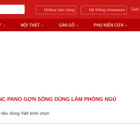
Giới
Hotline bán hàng
Hệ thống showroom
Y
NỘI THẤT
SÀN GỖ
PHỤ KIỆN CỬA
GIẢ GỖ COMPOSITE SUNGGY
NC PANO GỢN SÓNG DÙNG LÀM PHÒNG NGỦ
tiêu dùng Việt bình chọn