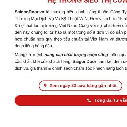
HỆ THỐNG SIÊU THỊ CỬ
SaigonDoor.vn
là thương hiệu danh tiếng thuộc Công T
Thương Mại Dịch Vụ Và Kỹ Thuật WIN, Đơn vị có hơn 15 nă
& nội thất tại thị trường Việt Nam. Cùng với sự phát triển c
đến nay chúng tôi tự hào là một trong số ít đơn vị có s
hợp chuẩn hợp quy theo tiêu chuẩn tại Việt Nam và thươ
danh tiếng hàng đầu.
Mang sứ mệnh
nâng cao chất lượng cuộc sống
thông qua
cầu khắc khe của khách hàng.
SaigonDoor
cam kết đem đến
dịch vụ, giá thành & chính sách chăm sóc khách hàng luôn tố
Xem ngay 33 cửa hàng gần nhất
Tổng đài tư vấn