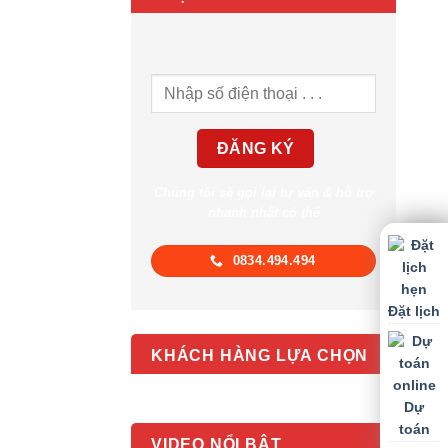
Chúng tôi sẽ gọi lại tư vấn & hỗ trợ
nhanh nhất có thể
0834.494.494
Đặt lịch
KHÁCH HÀNG LỰA CHỌN
Dự
toán
VIDEO NỔI BẬT