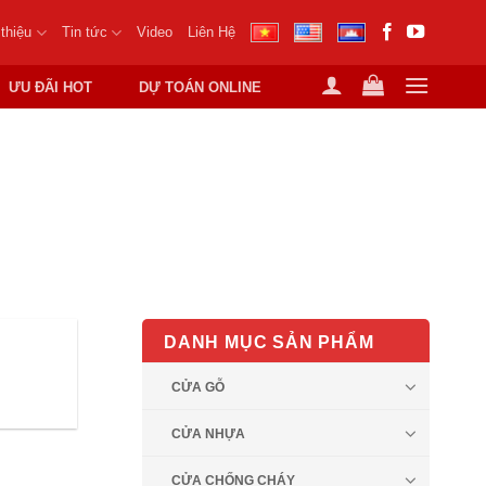
 thiệu
Tin tức
Video
Liên Hệ
ƯU ĐÃI HOT
DỰ TOÁN ONLINE
U CNC PHỔ BIẾN
DANH MỤC SẢN PHẨM
CỬA GỖ
CỬA NHỰA
CỬA CHỐNG CHÁY