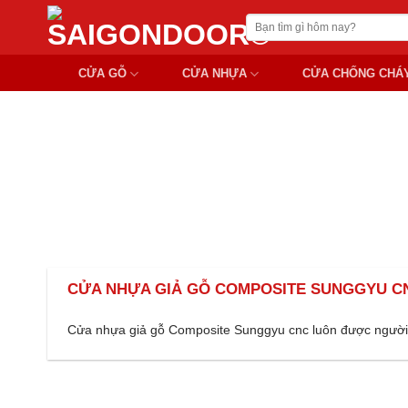
Chuyển
Tìm
đến
kiếm:
nội
CỬA GỖ
CỬA NHỰA
CỬA CHỐNG CHÁ
dung
MẪU CỬA NHỰA 
CỬA NHỰA GIẢ GỖ COMPOSITE SUNGGYU C
Cửa nhựa giả gỗ Composite Sunggyu cnc luôn được người 