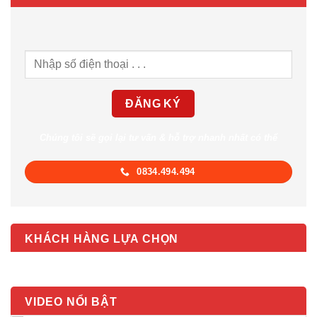
Chúng tôi sẽ gọi lại tư vấn & hỗ trợ nhanh nhất có thể
0834.494.494
KHÁCH HÀNG LỰA CHỌN
VIDEO NỔI BẬT