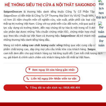
HỆ THỐNG SIÊU THỊ CỬA & NỘI THẤT SAIGONDOOR
SaigonDoor.vn
là thương hiệu danh tiếng thuộc Công Ty Cổ Phần Tập Đoàn
SaigonDoor có tiền thân là Công Ty CP Thương Mại Dịch Vụ Và Kỹ Thuật WIN, Đơn vị
Đặt lịc
có hơn 15 năm chuyên môn về nghiên cứu, sản xuất, phân phối các loại cửa & nội
thất tại thị trường Việt Nam. Cùng với sự phát triển của đất nước, trải qua quá trình nỗ
lực xây dựng và trưởng thành, đến nay chúng tôi tự hào là một trong số ít đơn vị có
sản phẩm đạt được những Tiêu chuẩn chứng nhận ISO, chứng nhận hợp chuẩn hợp
quy theo tiêu chuẩn tại Việt Nam và thương hiệu
SaigonDoor
đã trở thành một trong
những thương hiệu danh tiếng hàng đầu.
Dự
Mang sứ mệnh
nâng cao chất lượng cuộc sống
thông qua việc cung cấp các sản
toán
phẩm chất lượng cao, đáp ứng mọi yêu cầu khắc khe của khách hàng.
SaigonDoor
cam kết đem đến cho quý khách hàng sự hài lòng tuyệt đối. Cam kết chất lượng dịch
vụ, giá thành & chính sách chăm sóc khách hàng luôn tốt nhất tại Việt Nam.
Xem ngay 33 cửa hàng gần nhất
Liên hệ ngay 20+ Nhân viên tư vấn
Tổng đài tư vấn dịch vụ: 0818.400.400