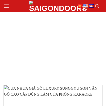
Chuyển
đến
nội
dung
MẪU CỬA NHỰA GIẢ
GỖ LUXURY
SUNGGYU SƠN VÂN
GỖ BÁN CHẠY