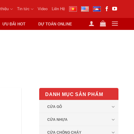
 thiệu
Tin tức
Video
Liên Hệ
ƯU ĐÃI HOT
DỰ TOÁN ONLINE
H PHỔ BIẾN
DANH MỤC SẢN PHẨM
CỬA GỖ
CỬA NHỰA
CỬA CHỐNG CHÁY