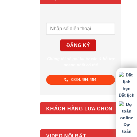
Chúng tôi sẽ gọi lại tư vấn & hỗ trợ
nhanh nhất có thể
0834.494.494
Đặt lịch
KHÁCH HÀNG LỰA CHỌN
Dự
toán
VIDEO NỔI BẬT