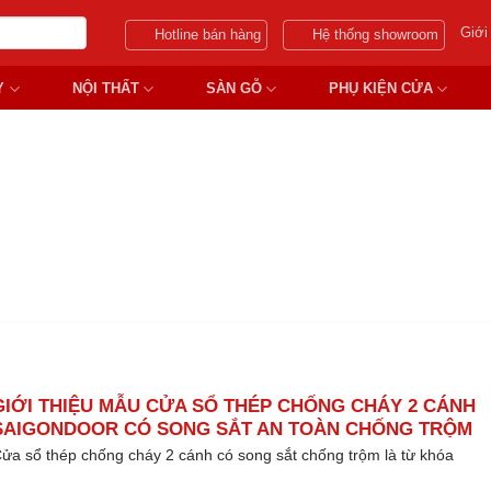
Giới
Hotline bán hàng
Hệ thống showroom
Y
NỘI THẤT
SÀN GỖ
PHỤ KIỆN CỬA
Ổ THÉP CHỐNG CHÁY 2 CÁN
GIỚI THIỆU MẪU CỬA SỔ THÉP CHỐNG CHÁY 2 CÁNH
SAIGONDOOR CÓ SONG SẮT AN TOÀN CHỐNG TRỘM
ửa sổ thép chống cháy 2 cánh có song sắt chống trộm là từ khóa