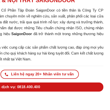
A & NỘI THẤT SAIGONDOOR
y Cổ Phần Tập Đoàn SaigonDoor có tiền thân là Công Ty CP
m chuyên môn về nghiên cứu, sản xuất, phân phối các loại cửa
ủa đất nước, trải qua quá trình nỗ lực xây dựng và trưởng thành,
ản phẩm đạt được những Tiêu chuẩn chứng nhận ISO, chứng nhận
ng hiệu
SaigonDoor
đã trở thành một trong những thương hiệu
 việc cung cấp các sản phẩm chất lượng cao, đáp ứng mọi yêu
 cho quý khách hàng sự hài lòng tuyệt đối. Cam kết chất lượng
t nhất tại Việt Nam.
Liên hệ ngay 20+ Nhân viên tư vấn
 dịch vụ: 0818.400.400