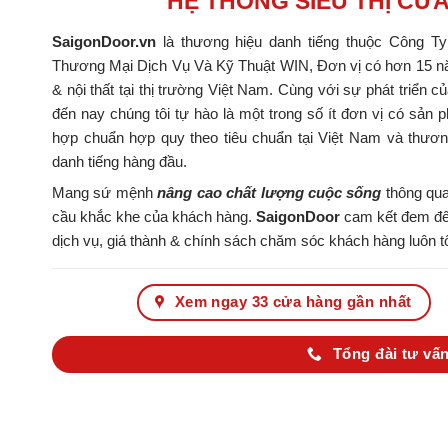
HỆ THỐNG SIÊU THỊ CỬ
SaigonDoor.vn
là thương hiệu danh tiếng thuộc Công T
Thương Mại Dịch Vụ Và Kỹ Thuật WIN, Đơn vị có hơn 15 nă
& nội thất tại thị trường Việt Nam. Cùng với sự phát triển c
đến nay chúng tôi tự hào là một trong số ít đơn vị có s
hợp chuẩn hợp quy theo tiêu chuẩn tại Việt Nam và thươ
danh tiếng hàng đầu.
Mang sứ mệnh
nâng cao chất lượng cuộc sống
thông qua
cầu khắc khe của khách hàng.
SaigonDoor
cam kết đem đến
dịch vụ, giá thành & chính sách chăm sóc khách hàng luôn tố
Xem ngay 33 cửa hàng gần nhất
Tổng đài tư vấn