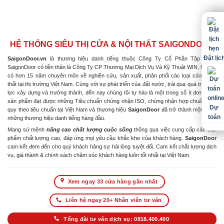
HỆ THỐNG SIÊU THỊ CỬA & NỘI THẤT SAIGONDOOR
Đặt lịc
SaigonDoor.vn
là thương hiệu danh tiếng thuộc Công Ty Cổ Phần Tập Đoàn
SaigonDoor có tiền thân là Công Ty CP Thương Mại Dịch Vụ Và Kỹ Thuật WIN, Đơn vị
có hơn 15 năm chuyên môn về nghiên cứu, sản xuất, phân phối các loại cửa & nội
thất tại thị trường Việt Nam. Cùng với sự phát triển của đất nước, trải qua quá trình nỗ
lực xây dựng và trưởng thành, đến nay chúng tôi tự hào là một trong số ít đơn vị có
sản phẩm đạt được những Tiêu chuẩn chứng nhận ISO, chứng nhận hợp chuẩn hợp
Dự
quy theo tiêu chuẩn tại Việt Nam và thương hiệu
SaigonDoor
đã trở thành một trong
toán
những thương hiệu danh tiếng hàng đầu.
Mang sứ mệnh
nâng cao chất lượng cuộc sống
thông qua việc cung cấp các sản
phẩm chất lượng cao, đáp ứng mọi yêu cầu khắc khe của khách hàng.
SaigonDoor
cam kết đem đến cho quý khách hàng sự hài lòng tuyệt đối. Cam kết chất lượng dịch
vụ, giá thành & chính sách chăm sóc khách hàng luôn tốt nhất tại Việt Nam.
Xem ngay 33 cửa hàng gần nhất
Liên hệ ngay 20+ Nhân viên tư vấn
Tổng đài tư vấn dịch vụ: 0818.400.400