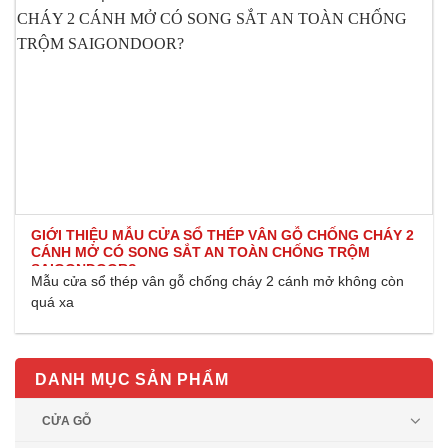
GIỚI THIỆU MẪU CỬA SỔ THÉP VÂN GỖ CHỐNG CHÁY 2
CÁNH MỞ CÓ SONG SẮT AN TOÀN CHỐNG TRỘM
SAIGONDOOR?
Mẫu cửa sổ thép vân gỗ chống cháy 2 cánh mở không còn
quá xa
DANH MỤC SẢN PHẨM
CỬA GỖ