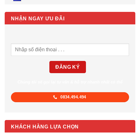
NHẬN NGAY ƯU ĐÃI
Chúng tôi sẽ gọi lại tư vấn & hỗ trợ nhanh nhất có thể
0834.494.494
KHÁCH HÀNG LỰA CHỌN