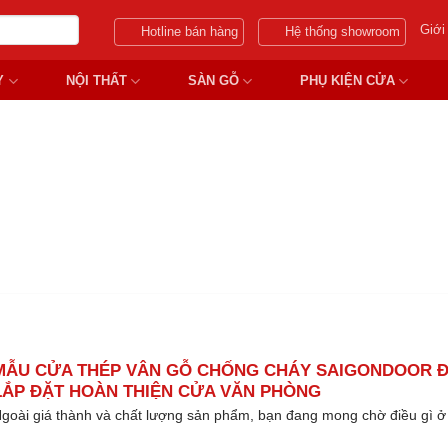
Giới
Hotline bán hàng
Hệ thống showroom
Y
NỘI THẤT
SÀN GỖ
PHỤ KIỆN CỬA
HÉP VÂN GỖ CHỐNG CHÁY 
MẪU CỬA THÉP VÂN GỖ CHỐNG CHÁY SAIGONDOOR 
LẮP ĐẶT HOÀN THIỆN CỬA VĂN PHÒNG
goài giá thành và chất lượng sản phẩm, bạn đang mong chờ điều gì ở