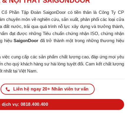
A & NỘI THẤT SAIGONDOOR
y Cổ Phần Tập Đoàn SaigonDoor có tiền thân là Công Ty CP
m chuyên môn về nghiên cứu, sản xuất, phân phối các loại cửa
ủa đất nước, trải qua quá trình nỗ lực xây dựng và trưởng thành,
ản phẩm đạt được những Tiêu chuẩn chứng nhận ISO, chứng nhận
ng hiệu
SaigonDoor
đã trở thành một trong những thương hiệu
 việc cung cấp các sản phẩm chất lượng cao, đáp ứng mọi yêu
 cho quý khách hàng sự hài lòng tuyệt đối. Cam kết chất lượng
t nhất tại Việt Nam.
Liên hệ ngay 20+ Nhân viên tư vấn
 dịch vụ: 0818.400.400