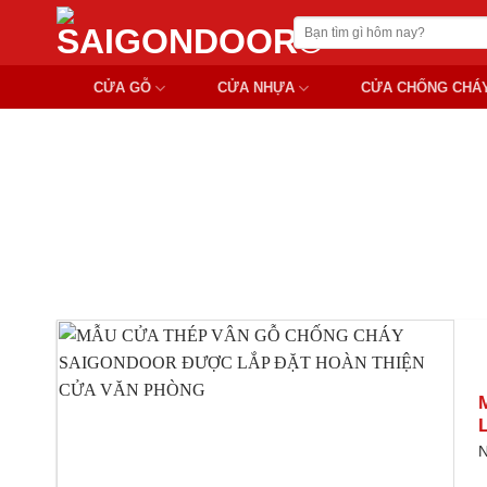
Chuyển
Tìm
đến
kiếm:
nội
CỬA GỖ
CỬA NHỰA
CỬA CHỐNG CHÁ
dung
MẪU CỬA T
N