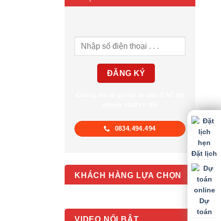
Chúng tôi sẽ gọi lại tư vấn & hỗ trợ
nhanh nhất có thể
0834.494.494
Đặt lịch
KHÁCH HÀNG LỰA CHỌN
Dự
toán
VIDEO NỔI BẬT