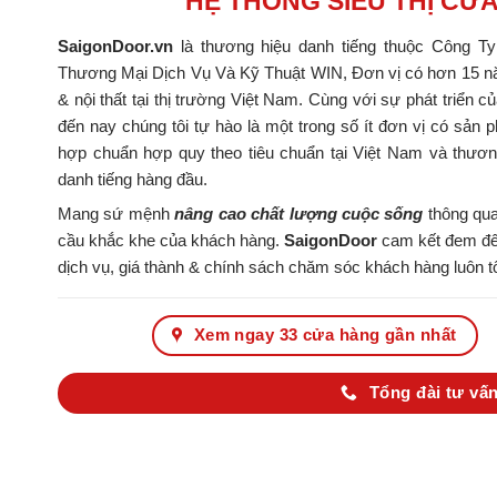
HỆ THỐNG SIÊU THỊ CỬ
SaigonDoor.vn
là thương hiệu danh tiếng thuộc Công T
Thương Mại Dịch Vụ Và Kỹ Thuật WIN, Đơn vị có hơn 15 nă
& nội thất tại thị trường Việt Nam. Cùng với sự phát triển c
đến nay chúng tôi tự hào là một trong số ít đơn vị có s
hợp chuẩn hợp quy theo tiêu chuẩn tại Việt Nam và thươ
danh tiếng hàng đầu.
Mang sứ mệnh
nâng cao chất lượng cuộc sống
thông qua
cầu khắc khe của khách hàng.
SaigonDoor
cam kết đem đến
dịch vụ, giá thành & chính sách chăm sóc khách hàng luôn tố
Xem ngay 33 cửa hàng gần nhất
Tổng đài tư vấn