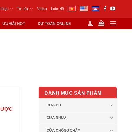
 thiệu
Tin tức
Video
Liên Hệ
ƯU ĐÃI HOT
DỰ TOÁN ONLINE
SAIGONDOOR
DANH MỤC SẢN PHẨM
CỬA GỖ
ĐƯỢC
CỬA NHỰA
CỬA CHỐNG CHÁY