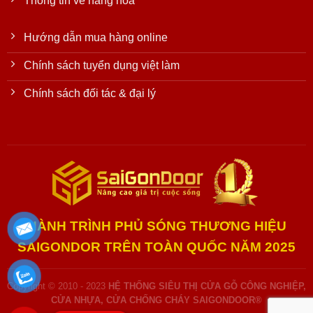
Thông tin về hàng hóa
Hướng dẫn mua hàng online
Chính sách tuyển dụng việt làm
Chính sách đối tác & đại lý
HÀNH TRÌNH PHỦ SÓNG THƯƠNG HIỆU
SAIGONDOR TRÊN TOÀN QUỐC NĂM 2025
Copyright © 2010 - 2023
HỆ THỐNG SIÊU THỊ CỬA GỖ CÔNG NGHIỆP,
CỬA NHỰA, CỬA CHỐNG CHÁY SAIGONDOOR®