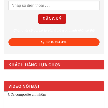
Chúng tôi sẽ gọi lại tư vấn & hỗ trợ nhanh nhất có thể
0834.494.494
KHÁCH HÀNG LỰA CHỌN
VIDEO NỔI BẬT