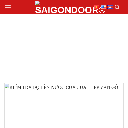
Chuyển
đến
nội
dung
MẪU CỬA THÉP VÂN
GỖ PHỔ BIẾN