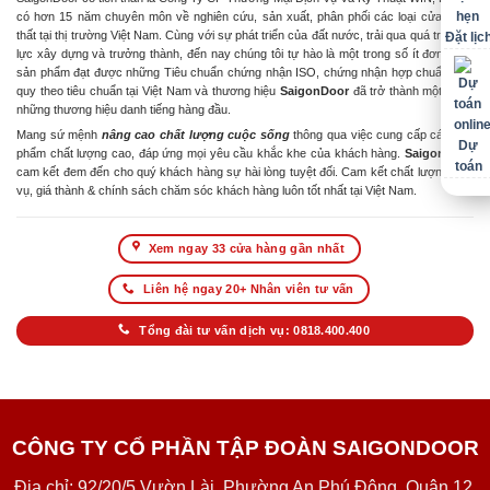
có hơn 15 năm chuyên môn về nghiên cứu, sản xuất, phân phối các loại cửa & nội
thất tại thị trường Việt Nam. Cùng với sự phát triển của đất nước, trải qua quá trình nỗ
Đặt lịc
lực xây dựng và trưởng thành, đến nay chúng tôi tự hào là một trong số ít đơn vị có
sản phẩm đạt được những Tiêu chuẩn chứng nhận ISO, chứng nhận hợp chuẩn hợp
quy theo tiêu chuẩn tại Việt Nam và thương hiệu
SaigonDoor
đã trở thành một trong
những thương hiệu danh tiếng hàng đầu.
Mang sứ mệnh
nâng cao chất lượng cuộc sống
thông qua việc cung cấp các sản
Dự
phẩm chất lượng cao, đáp ứng mọi yêu cầu khắc khe của khách hàng.
SaigonDoor
toán
cam kết đem đến cho quý khách hàng sự hài lòng tuyệt đối. Cam kết chất lượng dịch
vụ, giá thành & chính sách chăm sóc khách hàng luôn tốt nhất tại Việt Nam.
Xem ngay 33 cửa hàng gần nhất
Liên hệ ngay 20+ Nhân viên tư vấn
Tổng đài tư vấn dịch vụ: 0818.400.400
CÔNG TY CỔ PHẦN TẬP ĐOÀN SAIGONDOOR
Địa chỉ: 92/20/5 Vườn Lài, Phường An Phú Đông, Quận 12,