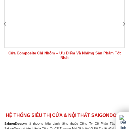
Cửa Composite Chỉ Nhôm – Ưu Điểm Và Những Sản Phẩm Tốt
Nhất
HỆ THỐNG SIÊU THỊ CỬA & NỘI THẤT SAIGONDOOR
SaigonDoor.vn
là thương hiệu danh tiếng thuộc Công Ty Cổ Phần Tập Đoàn
SaigonDoor có tiền thân là Công Ty CP Thương Mại Dịch Vụ Và Kỹ Thuật WIN, Đơn vị