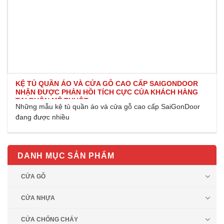
KỆ TỦ QUẦN ÁO VÀ CỬA GỖ CAO CẤP SAIGONDOOR
NHẬN ĐƯỢC PHẢN HỒI TÍCH CỰC CỦA KHÁCH HÀNG
TẠI BUÔN MÊ THUỘT
Những mẫu kệ tủ quần áo và cửa gỗ cao cấp SaiGonDoor
đang được nhiều
DANH MỤC SẢN PHẨM
CỬA GỖ
CỬA NHỰA
CỬA CHỐNG CHÁY