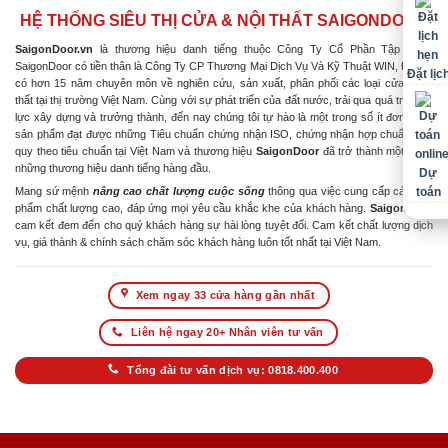
HỆ THỐNG SIÊU THỊ CỬA & NỘI THẤT SAIGONDOOR
SaigonDoor.vn
là thương hiệu danh tiếng thuộc Công Ty Cổ Phần Tập Đoàn
SaigonDoor có tiền thân là Công Ty CP Thương Mại Dịch Vụ Và Kỹ Thuật WIN, Đơn vị
Đặt lịc
có hơn 15 năm chuyên môn về nghiên cứu, sản xuất, phân phối các loại cửa & nội
thất tại thị trường Việt Nam. Cùng với sự phát triển của đất nước, trải qua quá trình nỗ
lực xây dựng và trưởng thành, đến nay chúng tôi tự hào là một trong số ít đơn vị có
sản phẩm đạt được những Tiêu chuẩn chứng nhận ISO, chứng nhận hợp chuẩn hợp
quy theo tiêu chuẩn tại Việt Nam và thương hiệu
SaigonDoor
đã trở thành một trong
những thương hiệu danh tiếng hàng đầu.
Dự
Mang sứ mệnh
nâng cao chất lượng cuộc sống
thông qua việc cung cấp các sản
toán
phẩm chất lượng cao, đáp ứng mọi yêu cầu khắc khe của khách hàng.
SaigonDoor
cam kết đem đến cho quý khách hàng sự hài lòng tuyệt đối. Cam kết chất lượng dịch
vụ, giá thành & chính sách chăm sóc khách hàng luôn tốt nhất tại Việt Nam.
Xem ngay 33 cửa hàng gần nhất
Liên hệ ngay 20+ Nhân viên tư vấn
Tổng đài tư vấn dịch vụ: 0818.400.400