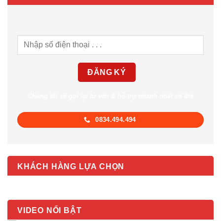
Chúng tôi sẽ gọi lại tư vấn & hỗ trợ nhanh nhất có thể
0834.494.494
KHÁCH HÀNG LỰA CHỌN
VIDEO NỔI BẬT