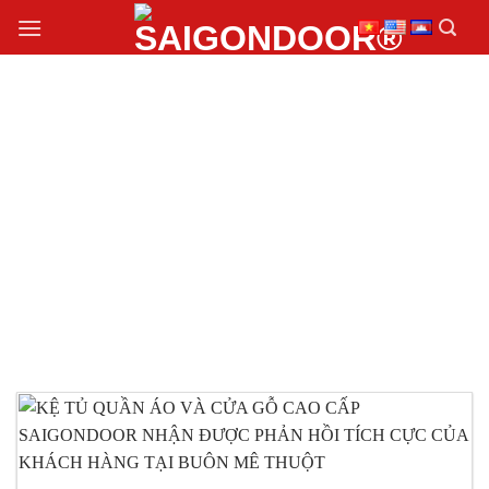
Chuyển
đến
nội
dung
MẪU KỆ TỦ QUẦN ÁO
VÀ CỬA GỖ CAO CẤP
SAIGONDOOR BÁN
CHẠY