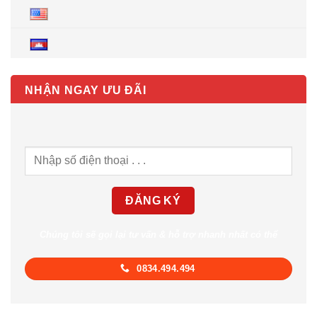
NHẬN NGAY ƯU ĐÃI
Chúng tôi sẽ gọi lại tư vấn & hỗ trợ nhanh nhất có thể
0834.494.494