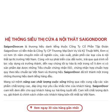
HỆ THỐNG SIÊU THỊ CỬA & NỘI THẤT SAIGONDOOR
SaigonDoor.vn
là thương hiệu danh tiếng thuộc Công Ty Cổ Phần Tập Đoàn
SaigonDoor có tiền thân là Công Ty CP Thương Mại Dịch Vụ Và Kỹ Thuật WIN, Đơn vị
có hơn 15 năm chuyên môn về nghiên cứu, sản xuất, phân phối các loại cửa & nội
thất tại thị trường Việt Nam. Cùng với sự phát triển của đất nước, trải qua quá trình nỗ
lực xây dựng và trưởng thành, đến nay chúng tôi tự hào là một trong số ít đơn vị có
sản phẩm đạt được những Tiêu chuẩn chứng nhận ISO, chứng nhận hợp chuẩn hợp
quy theo tiêu chuẩn tại Việt Nam và thương hiệu
SaigonDoor
đã trở thành một trong
những thương hiệu danh tiếng hàng đầu.
Mang sứ mệnh
nâng cao chất lượng cuộc sống
thông qua việc cung cấp các sản
phẩm chất lượng cao, đáp ứng mọi yêu cầu khắc khe của khách hàng.
SaigonDoor
cam kết đem đến cho quý khách hàng sự hài lòng tuyệt đối. Cam kết chất lượng dịch
vụ, giá thành & chính sách chăm sóc khách hàng luôn tốt nhất tại Việt Nam.
Xem ngay 33 cửa hàng gần nhất