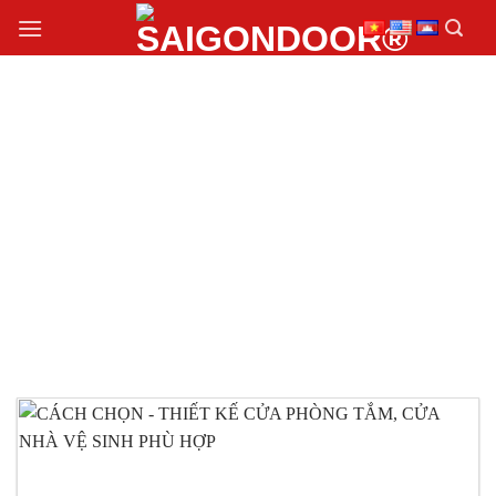
Chuyển
đến
nội
dung
SAIGONDOOR TƯ
VẤN CÁCH CHỌN –
THIẾT KẾ CỬA
PHÒNG TẮM