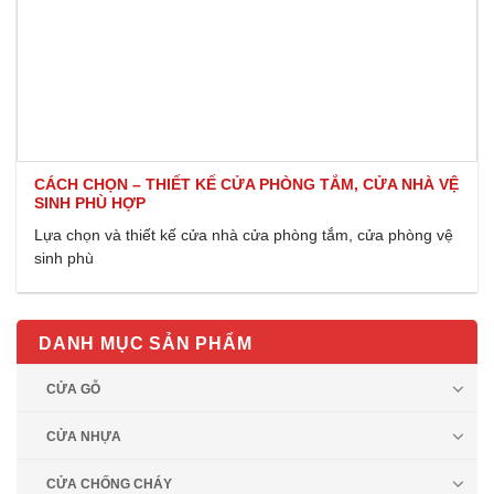
CÁCH CHỌN – THIẾT KẾ CỬA PHÒNG TẮM, CỬA NHÀ VỆ
SINH PHÙ HỢP
Lựa chọn và thiết kế cửa nhà cửa phòng tắm, cửa phòng vệ
sinh phù
DANH MỤC SẢN PHẨM
CỬA GỖ
CỬA NHỰA
CỬA CHỐNG CHÁY