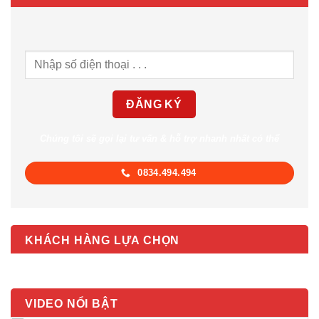
Chúng tôi sẽ gọi lại tư vấn & hỗ trợ nhanh nhất có thể
0834.494.494
KHÁCH HÀNG LỰA CHỌN
VIDEO NỔI BẬT