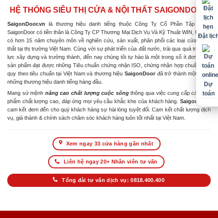
HỆ THỐNG SIÊU THỊ CỬA & NỘI THẤT SAIGONDOOR
SaigonDoor.vn
là thương hiệu danh tiếng thuộc Công Ty Cổ Phần Tập Đoàn
SaigonDoor có tiền thân là Công Ty CP Thương Mại Dịch Vụ Và Kỹ Thuật WIN, Đơn vị
Đặt lịc
có hơn 15 năm chuyên môn về nghiên cứu, sản xuất, phân phối các loại cửa & nội
thất tại thị trường Việt Nam. Cùng với sự phát triển của đất nước, trải qua quá trình nỗ
lực xây dựng và trưởng thành, đến nay chúng tôi tự hào là một trong số ít đơn vị có
sản phẩm đạt được những Tiêu chuẩn chứng nhận ISO, chứng nhận hợp chuẩn hợp
quy theo tiêu chuẩn tại Việt Nam và thương hiệu
SaigonDoor
đã trở thành một trong
những thương hiệu danh tiếng hàng đầu.
Dự
Mang sứ mệnh
nâng cao chất lượng cuộc sống
thông qua việc cung cấp các sản
toán
phẩm chất lượng cao, đáp ứng mọi yêu cầu khắc khe của khách hàng.
SaigonDoor
cam kết đem đến cho quý khách hàng sự hài lòng tuyệt đối. Cam kết chất lượng dịch
vụ, giá thành & chính sách chăm sóc khách hàng luôn tốt nhất tại Việt Nam.
Xem ngay 33 cửa hàng gần nhất
Liên hệ ngay 20+ Nhân viên tư vấn
Tổng đài tư vấn dịch vụ: 0818.400.400