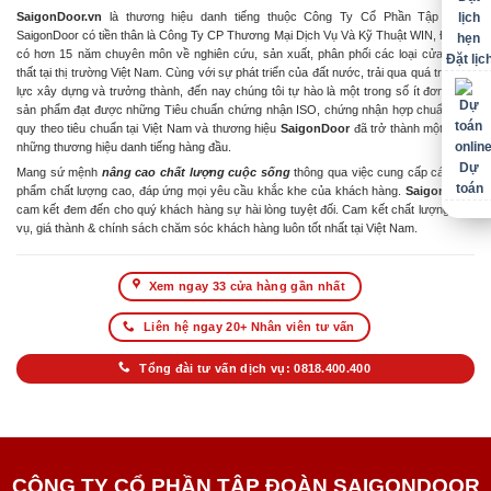
SaigonDoor.vn
là thương hiệu danh tiếng thuộc Công Ty Cổ Phần Tập Đoàn
SaigonDoor có tiền thân là Công Ty CP Thương Mại Dịch Vụ Và Kỹ Thuật WIN, Đơn vị
có hơn 15 năm chuyên môn về nghiên cứu, sản xuất, phân phối các loại cửa & nội
Đặt lịc
thất tại thị trường Việt Nam. Cùng với sự phát triển của đất nước, trải qua quá trình nỗ
lực xây dựng và trưởng thành, đến nay chúng tôi tự hào là một trong số ít đơn vị có
sản phẩm đạt được những Tiêu chuẩn chứng nhận ISO, chứng nhận hợp chuẩn hợp
quy theo tiêu chuẩn tại Việt Nam và thương hiệu
SaigonDoor
đã trở thành một trong
những thương hiệu danh tiếng hàng đầu.
Dự
Mang sứ mệnh
nâng cao chất lượng cuộc sống
thông qua việc cung cấp các sản
toán
phẩm chất lượng cao, đáp ứng mọi yêu cầu khắc khe của khách hàng.
SaigonDoor
cam kết đem đến cho quý khách hàng sự hài lòng tuyệt đối. Cam kết chất lượng dịch
vụ, giá thành & chính sách chăm sóc khách hàng luôn tốt nhất tại Việt Nam.
Xem ngay 33 cửa hàng gần nhất
Liên hệ ngay 20+ Nhân viên tư vấn
Tổng đài tư vấn dịch vụ: 0818.400.400
CÔNG TY CỔ PHẦN TẬP ĐOÀN SAIGONDOOR