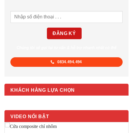
Chúng tôi sẽ gọi lại tư vấn & hỗ trợ nhanh nhất có thể
0834.494.494
KHÁCH HÀNG LỰA CHỌN
VIDEO NỔI BẬT