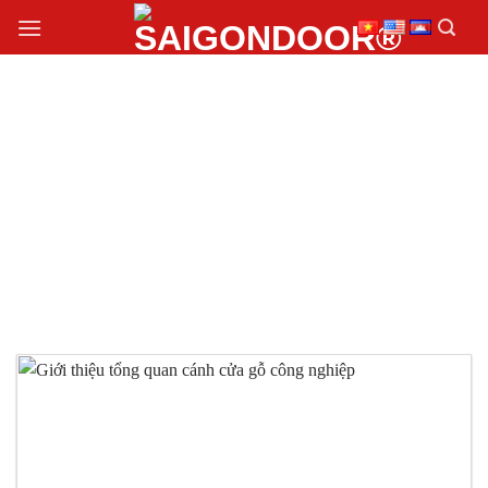
Chuyển
đến
nội
dung
THI CÔNG CÁNH CỬA
GỖ CÔNG NGHIỆP
HDF