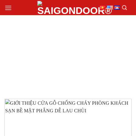
Chuyển
đến
nội
dung
THI CÔNG CỬA GỖ
CHỐNG CHÁY PHÒNG
KHÁCH SẠN