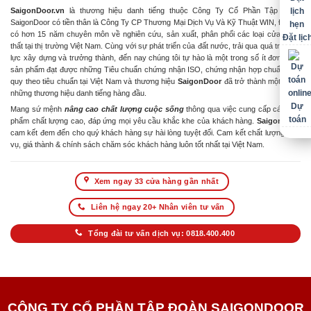
SaigonDoor.vn
là thương hiệu danh tiếng thuộc Công Ty Cổ Phần Tập Đoàn
SaigonDoor có tiền thân là Công Ty CP Thương Mại Dịch Vụ Và Kỹ Thuật WIN, Đơn vị
có hơn 15 năm chuyên môn về nghiên cứu, sản xuất, phân phối các loại cửa & nội
Đặt lịc
thất tại thị trường Việt Nam. Cùng với sự phát triển của đất nước, trải qua quá trình nỗ
lực xây dựng và trưởng thành, đến nay chúng tôi tự hào là một trong số ít đơn vị có
sản phẩm đạt được những Tiêu chuẩn chứng nhận ISO, chứng nhận hợp chuẩn hợp
quy theo tiêu chuẩn tại Việt Nam và thương hiệu
SaigonDoor
đã trở thành một trong
những thương hiệu danh tiếng hàng đầu.
Dự
Mang sứ mệnh
nâng cao chất lượng cuộc sống
thông qua việc cung cấp các sản
toán
phẩm chất lượng cao, đáp ứng mọi yêu cầu khắc khe của khách hàng.
SaigonDoor
cam kết đem đến cho quý khách hàng sự hài lòng tuyệt đối. Cam kết chất lượng dịch
vụ, giá thành & chính sách chăm sóc khách hàng luôn tốt nhất tại Việt Nam.
Xem ngay 33 cửa hàng gần nhất
Liên hệ ngay 20+ Nhân viên tư vấn
Tổng đài tư vấn dịch vụ: 0818.400.400
CÔNG TY CỔ PHẦN TẬP ĐOÀN SAIGONDOOR