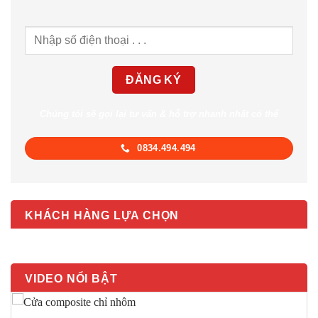
Chúng tôi sẽ gọi lại tư vấn & hỗ trợ nhanh nhất có thể
0834.494.494
KHÁCH HÀNG LỰA CHỌN
VIDEO NỔI BẬT