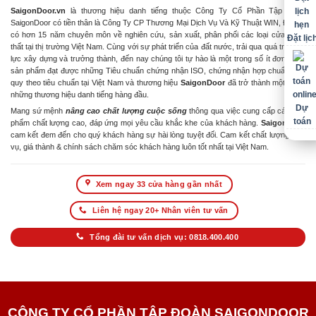
SaigonDoor.vn
là thương hiệu danh tiếng thuộc Công Ty Cổ Phần Tập Đoàn
SaigonDoor có tiền thân là Công Ty CP Thương Mại Dịch Vụ Và Kỹ Thuật WIN, Đơn vị
có hơn 15 năm chuyên môn về nghiên cứu, sản xuất, phân phối các loại cửa & nội
Đặt lịc
thất tại thị trường Việt Nam. Cùng với sự phát triển của đất nước, trải qua quá trình nỗ
lực xây dựng và trưởng thành, đến nay chúng tôi tự hào là một trong số ít đơn vị có
sản phẩm đạt được những Tiêu chuẩn chứng nhận ISO, chứng nhận hợp chuẩn hợp
quy theo tiêu chuẩn tại Việt Nam và thương hiệu
SaigonDoor
đã trở thành một trong
những thương hiệu danh tiếng hàng đầu.
Dự
Mang sứ mệnh
nâng cao chất lượng cuộc sống
thông qua việc cung cấp các sản
toán
phẩm chất lượng cao, đáp ứng mọi yêu cầu khắc khe của khách hàng.
SaigonDoor
cam kết đem đến cho quý khách hàng sự hài lòng tuyệt đối. Cam kết chất lượng dịch
vụ, giá thành & chính sách chăm sóc khách hàng luôn tốt nhất tại Việt Nam.
Xem ngay 33 cửa hàng gần nhất
Liên hệ ngay 20+ Nhân viên tư vấn
Tổng đài tư vấn dịch vụ: 0818.400.400
CÔNG TY CỔ PHẦN TẬP ĐOÀN SAIGONDOOR