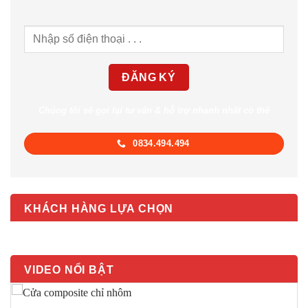
Chúng tôi sẽ gọi lại tư vấn & hỗ trợ nhanh nhất có thể
0834.494.494
KHÁCH HÀNG LỰA CHỌN
VIDEO NỔI BẬT