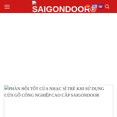
Chuyển
đến
nội
dung
THI CÔNG CỬA GỖ
CÔNG NGHIỆP CAO
CẤP