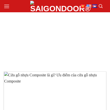
Chuyển
đến
nội
dung
THI CÔNG CỬA GỖ
NHỰA COMPOSITE