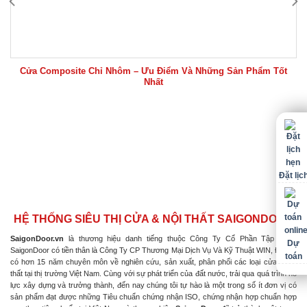
Cửa Composite Chỉ Nhôm – Ưu Điểm Và Những Sản Phẩm Tốt
Nhất
Đặt lịc
HỆ THỐNG SIÊU THỊ CỬA & NỘI THẤT SAIGONDOOR
SaigonDoor.vn
là thương hiệu danh tiếng thuộc Công Ty Cổ Phần Tập Đoàn
Dự
SaigonDoor có tiền thân là Công Ty CP Thương Mại Dịch Vụ Và Kỹ Thuật WIN, Đơn vị
toán
có hơn 15 năm chuyên môn về nghiên cứu, sản xuất, phân phối các loại cửa & nội
thất tại thị trường Việt Nam. Cùng với sự phát triển của đất nước, trải qua quá trình nỗ
lực xây dựng và trưởng thành, đến nay chúng tôi tự hào là một trong số ít đơn vị có
sản phẩm đạt được những Tiêu chuẩn chứng nhận ISO, chứng nhận hợp chuẩn hợp