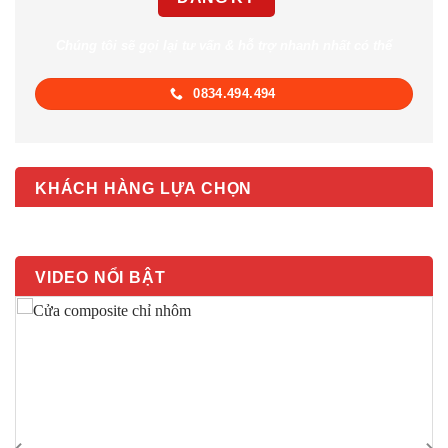
Chúng tôi sẽ gọi lại tư vấn & hỗ trợ nhanh nhất có thể
0834.494.494
KHÁCH HÀNG LỰA CHỌN
VIDEO NỔI BẬT