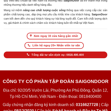
quy theo tiêu chuẩn tại Việt Nam và thương hiệu
SaigonDoor
đã trở thành một trong
những thương hiệu danh tiếng hàng đầu.
Mang sứ mệnh
nâng cao chất lượng cuộc sống
thông qua việc cung cấp các sản
phẩm chất lượng cao, đáp ứng mọi yêu cầu khắc khe của khách hàng.
SaigonDoor
cam kết đem đến cho quý khách hàng sự hài lòng tuyệt đối. Cam kết chất lượng dịch
vụ, giá thành & chính sách chăm sóc khách hàng luôn tốt nhất tại Việt Nam.
Xem ngay 33 cửa hàng gần nhất
Liên hệ ngay 20+ Nhân viên tư vấn
Tổng đài tư vấn dịch vụ: 0818.400.400
CÔNG TY CỔ PHẦN TẬP ĐOÀN SAIGONDOOR
Địa chỉ: 92/20/5 Vườn Lài, Phường An Phú Đông, Quận 12,
Tp Hồ Chí Minh, Việt Nam - Điện thoại: 0818400400
Giấy chứng nhận đăng ký kinh doanh số:
0316627728
| Cấp
ngày:
08/12/2020 |
Cấp bởi
Sở kế hoạch và Đầu tư Tp Hồ