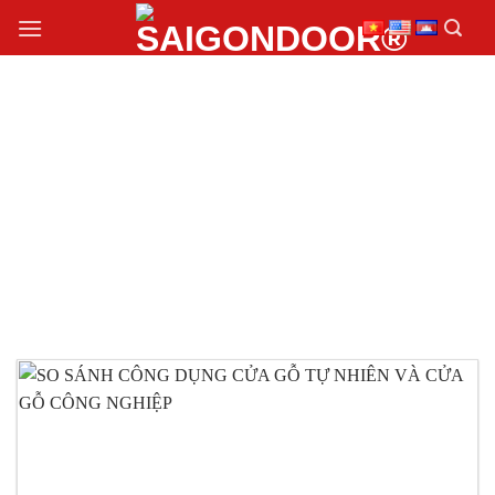
Chuyển
đến
nội
dung
THI CÔNG CỬA GỖ
TỰ NHIÊN VÀ CỬA GỖ
CÔNG NGHIỆP