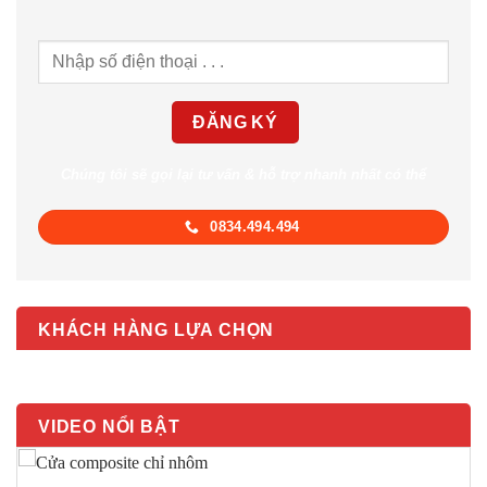
Chúng tôi sẽ gọi lại tư vấn & hỗ trợ nhanh nhất có thể
0834.494.494
KHÁCH HÀNG LỰA CHỌN
VIDEO NỔI BẬT