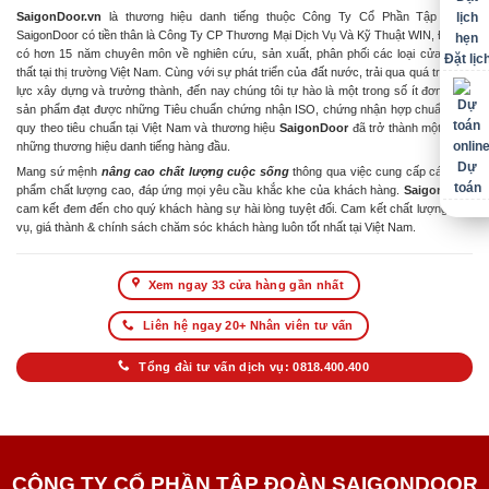
SaigonDoor.vn
là thương hiệu danh tiếng thuộc Công Ty Cổ Phần Tập Đoàn
SaigonDoor có tiền thân là Công Ty CP Thương Mại Dịch Vụ Và Kỹ Thuật WIN, Đơn vị
có hơn 15 năm chuyên môn về nghiên cứu, sản xuất, phân phối các loại cửa & nội
Đặt lịc
thất tại thị trường Việt Nam. Cùng với sự phát triển của đất nước, trải qua quá trình nỗ
lực xây dựng và trưởng thành, đến nay chúng tôi tự hào là một trong số ít đơn vị có
sản phẩm đạt được những Tiêu chuẩn chứng nhận ISO, chứng nhận hợp chuẩn hợp
quy theo tiêu chuẩn tại Việt Nam và thương hiệu
SaigonDoor
đã trở thành một trong
những thương hiệu danh tiếng hàng đầu.
Dự
Mang sứ mệnh
nâng cao chất lượng cuộc sống
thông qua việc cung cấp các sản
toán
phẩm chất lượng cao, đáp ứng mọi yêu cầu khắc khe của khách hàng.
SaigonDoor
cam kết đem đến cho quý khách hàng sự hài lòng tuyệt đối. Cam kết chất lượng dịch
vụ, giá thành & chính sách chăm sóc khách hàng luôn tốt nhất tại Việt Nam.
Xem ngay 33 cửa hàng gần nhất
Liên hệ ngay 20+ Nhân viên tư vấn
Tổng đài tư vấn dịch vụ: 0818.400.400
CÔNG TY CỔ PHẦN TẬP ĐOÀN SAIGONDOOR