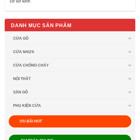
cơ sở kinh
DANH MỤC SẢN PHẨM
CỬA GỖ
CỬA NHỰA
CỬA CHỐNG CHÁY
NỘI THẤT
SÀN GỖ
PHỤ KIỆN CỬA
ƯU ĐÃI HOT