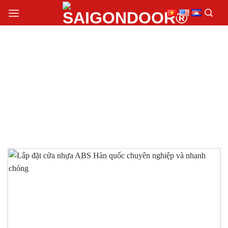
Chuyển
đến
nội
dung
THI CÔNG CỬA NHỰA
ABS