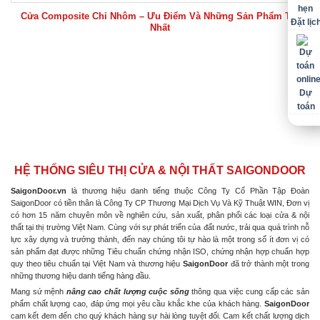
Cửa Composite Chỉ Nhôm – Ưu Điểm Và Những Sản Phẩm Tốt
Đặt lịc
Nhất
Dự
toán
HỆ THỐNG SIÊU THỊ CỬA & NỘI THẤT SAIGONDOOR
SaigonDoor.vn
là thương hiệu danh tiếng thuộc Công Ty Cổ Phần Tập Đoàn
SaigonDoor có tiền thân là Công Ty CP Thương Mại Dịch Vụ Và Kỹ Thuật WIN, Đơn vị
có hơn 15 năm chuyên môn về nghiên cứu, sản xuất, phân phối các loại cửa & nội
thất tại thị trường Việt Nam. Cùng với sự phát triển của đất nước, trải qua quá trình nỗ
lực xây dựng và trưởng thành, đến nay chúng tôi tự hào là một trong số ít đơn vị có
sản phẩm đạt được những Tiêu chuẩn chứng nhận ISO, chứng nhận hợp chuẩn hợp
quy theo tiêu chuẩn tại Việt Nam và thương hiệu
SaigonDoor
đã trở thành một trong
những thương hiệu danh tiếng hàng đầu.
Mang sứ mệnh
nâng cao chất lượng cuộc sống
thông qua việc cung cấp các sản
phẩm chất lượng cao, đáp ứng mọi yêu cầu khắc khe của khách hàng.
SaigonDoor
cam kết đem đến cho quý khách hàng sự hài lòng tuyệt đối. Cam kết chất lượng dịch