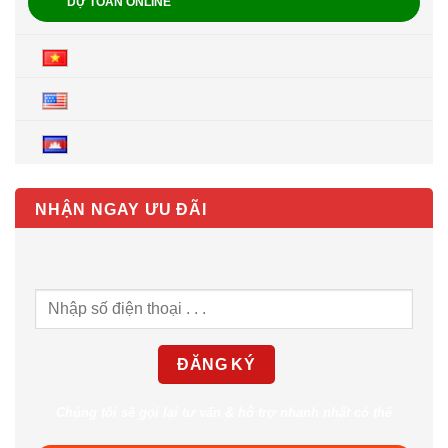
DỰ TOÁN ONLINE
NHẬN NGAY ƯU ĐÃI
Chúng tôi sẽ gọi lại tư vấn & hỗ trợ nhanh nhất có thể