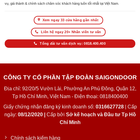
vụ, giá thành & chính sách chăm sóc khách hàng luôn tốt nhất tại Việt Nam.
Xem ngay 33 cửa hàng gần nhất
Liên hệ ngay 20+ Nhân viên tư vấn
Tổng đài tư vấn dịch vụ: 0818.400.400
CÔNG TY CỔ PHẦN TẬP ĐOÀN SAIGONDOOR
Địa chỉ: 92/20/5 Vườn Lài, Phường An Phú Đông, Quận 12,
Tp Hồ Chí Minh, Việt Nam - Điện thoại: 0818400400
Giấy chứng nhận đăng ký kinh doanh số:
0316627728
| Cấp
ngày:
08/12/2020 |
Cấp bởi
Sở kế hoạch và Đầu tư Tp Hồ
Chí Minh
Chính sách kiểm hàng