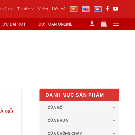
 thiệu
Tin tức
Video
Liên Hệ
ƯU ĐÃI HOT
DỰ TOÁN ONLINE
P THANH
DANH MỤC SẢN PHẨM
CỬA GỖ
IẢ GỖ
CỬA NHỰA
?
CỬA CHỐNG CHÁY