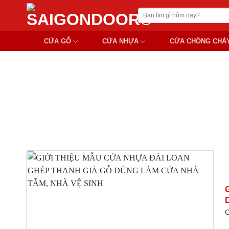
Chuyển
Tìm
đến
kiếm:
nội
CỬA GỖ
CỬA NHỰA
CỬA CHỐNG CHÁ
dung
THI CÔ
C