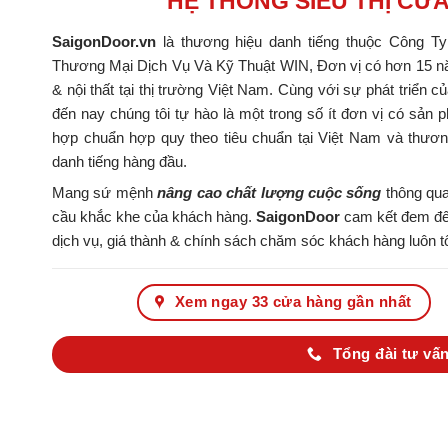
HỆ THỐNG SIÊU THỊ CỬ
SaigonDoor.vn
là thương hiệu danh tiếng thuộc Công T
Thương Mại Dịch Vụ Và Kỹ Thuật WIN, Đơn vị có hơn 15 nă
& nội thất tại thị trường Việt Nam. Cùng với sự phát triển c
đến nay chúng tôi tự hào là một trong số ít đơn vị có s
hợp chuẩn hợp quy theo tiêu chuẩn tại Việt Nam và thươ
danh tiếng hàng đầu.
Mang sứ mệnh
nâng cao chất lượng cuộc sống
thông qua
cầu khắc khe của khách hàng.
SaigonDoor
cam kết đem đến
dịch vụ, giá thành & chính sách chăm sóc khách hàng luôn tố
Xem ngay 33 cửa hàng gần nhất
Tổng đài tư vấn