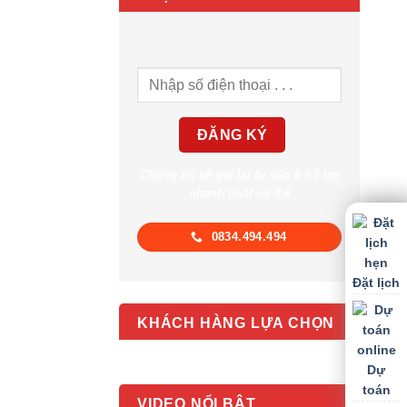
Chúng tôi sẽ gọi lại tư vấn & hỗ trợ
nhanh nhất có thể
0834.494.494
Đặt lịch
KHÁCH HÀNG LỰA CHỌN
Dự
toán
VIDEO NỔI BẬT