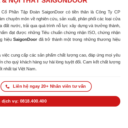
A & NỘI THẤT SAIGONDOOR
y Cổ Phần Tập Đoàn SaigonDoor có tiền thân là Công Ty CP
m chuyên môn về nghiên cứu, sản xuất, phân phối các loại cửa
ủa đất nước, trải qua quá trình nỗ lực xây dựng và trưởng thành,
ản phẩm đạt được những Tiêu chuẩn chứng nhận ISO, chứng nhận
ng hiệu
SaigonDoor
đã trở thành một trong những thương hiệu
 việc cung cấp các sản phẩm chất lượng cao, đáp ứng mọi yêu
 cho quý khách hàng sự hài lòng tuyệt đối. Cam kết chất lượng
t nhất tại Việt Nam.
Liên hệ ngay 20+ Nhân viên tư vấn
 dịch vụ: 0818.400.400