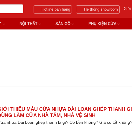
Giới
Hotline bán hàng
Hệ thống showroom
Y
NỘI THẤT
SÀN GỖ
PHỤ KIỆN CỬA
NG CỬA NHỰA ĐÀI LOAN GHÉ
GIỚI THIỆU MẪU CỬA NHỰA ĐÀI LOAN GHÉP THANH G
DÙNG LÀM CỬA NHÀ TẮM, NHÀ VỆ SINH
ửa nhựa Đài Loan ghép thanh là gì? Có bền không? Giá có tốt không