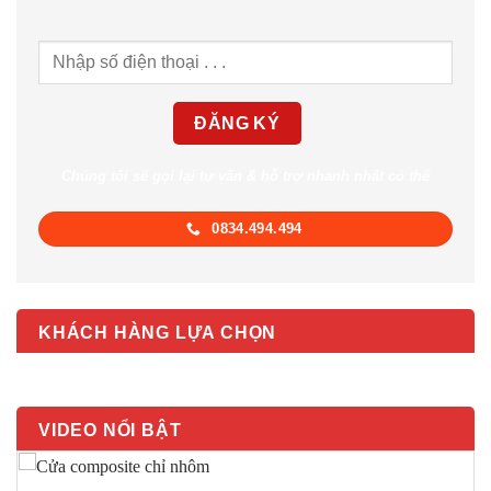
Chúng tôi sẽ gọi lại tư vấn & hỗ trợ nhanh nhất có thể
0834.494.494
KHÁCH HÀNG LỰA CHỌN
VIDEO NỔI BẬT