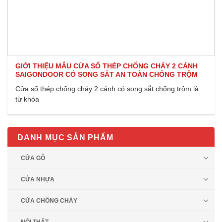
GIỚI THIỆU MẪU CỬA SỔ THÉP CHỐNG CHÁY 2 CÁNH
SAIGONDOOR CÓ SONG SẮT AN TOÀN CHỐNG TRỘM
Cửa sổ thép chống cháy 2 cánh có song sắt chống trộm là
từ khóa
DANH MỤC SẢN PHẨM
CỬA GỖ
CỬA NHỰA
CỬA CHỐNG CHÁY