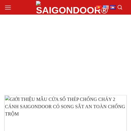
Chuyển
đến
nội
dung
THI CÔNG CỬA SỔ
THÉP CHỐNG CHÁY 2
CÁNH