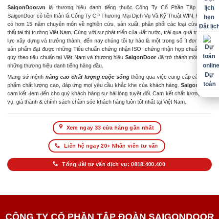
SaigonDoor.vn
là thương hiệu danh tiếng thuộc Công Ty Cổ Phần Tập Đoàn
SaigonDoor có tiền thân là Công Ty CP Thương Mại Dịch Vụ Và Kỹ Thuật WIN, Đơn vị
có hơn 15 năm chuyên môn về nghiên cứu, sản xuất, phân phối các loại cửa & nội
Đặt lịc
thất tại thị trường Việt Nam. Cùng với sự phát triển của đất nước, trải qua quá trình nỗ
lực xây dựng và trưởng thành, đến nay chúng tôi tự hào là một trong số ít đơn vị có
sản phẩm đạt được những Tiêu chuẩn chứng nhận ISO, chứng nhận hợp chuẩn hợp
quy theo tiêu chuẩn tại Việt Nam và thương hiệu
SaigonDoor
đã trở thành một trong
những thương hiệu danh tiếng hàng đầu.
Dự
Mang sứ mệnh
nâng cao chất lượng cuộc sống
thông qua việc cung cấp các sản
toán
phẩm chất lượng cao, đáp ứng mọi yêu cầu khắc khe của khách hàng.
SaigonDoor
cam kết đem đến cho quý khách hàng sự hài lòng tuyệt đối. Cam kết chất lượng dịch
vụ, giá thành & chính sách chăm sóc khách hàng luôn tốt nhất tại Việt Nam.
Xem ngay 33 cửa hàng gần nhất
Liên hệ ngay 20+ Nhân viên tư vấn
Tổng đài tư vấn dịch vụ: 0818.400.400
CÔNG TY CỔ PHẦN TẬP ĐOÀN SAIGONDOOR