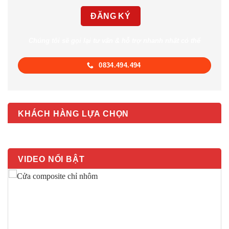
Chúng tôi sẽ gọi lại tư vấn & hỗ trợ nhanh nhất có thể
0834.494.494
KHÁCH HÀNG LỰA CHỌN
VIDEO NỔI BẬT