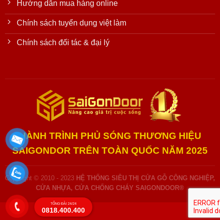
Hướng dẫn mua hàng online
Chính sách tuyển dụng việt làm
Chính sách đối tác & đại lý
HÀNH TRÌNH PHỦ SÓNG THƯƠNG HIỆU
SAIGONDOR TRÊN TOÀN QUỐC NĂM 2025
Copyright © 2010 - 2023
HỆ THỐNG SIÊU THỊ CỬA GỖ CÔNG NGHIỆP,
CỬA NHỰA, CỬA CHỐNG CHÁY SAIGONDOOR®
TỔNG ĐÀI 24/24
0818.400.400