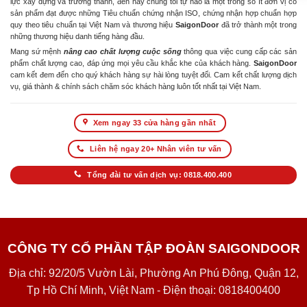
lực xây dựng và trưởng thành, đến nay chúng tôi tự hào là một trong số ít đơn vị có
sản phẩm đạt được những Tiêu chuẩn chứng nhận ISO, chứng nhận hợp chuẩn hợp
quy theo tiêu chuẩn tại Việt Nam và thương hiệu
SaigonDoor
đã trở thành một trong
những thương hiệu danh tiếng hàng đầu.
Mang sứ mệnh
nâng cao chất lượng cuộc sống
thông qua việc cung cấp các sản
phẩm chất lượng cao, đáp ứng mọi yêu cầu khắc khe của khách hàng.
SaigonDoor
cam kết đem đến cho quý khách hàng sự hài lòng tuyệt đối. Cam kết chất lượng dịch
vụ, giá thành & chính sách chăm sóc khách hàng luôn tốt nhất tại Việt Nam.
Xem ngay 33 cửa hàng gần nhất
Liên hệ ngay 20+ Nhân viên tư vấn
Tổng đài tư vấn dịch vụ: 0818.400.400
CÔNG TY CỔ PHẦN TẬP ĐOÀN SAIGONDOOR
Địa chỉ: 92/20/5 Vườn Lài, Phường An Phú Đông, Quận 12,
Tp Hồ Chí Minh, Việt Nam - Điện thoại: 0818400400