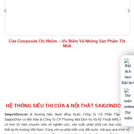
Cửa Composite Chỉ Nhôm – Ưu Điểm Và Những Sản Phẩm Tốt
Nhất
Đặt lịc
HỆ THỐNG SIÊU THỊ CỬA & NỘI THẤT SAIGONDOOR
Dự
SaigonDoor.vn
là thương hiệu danh tiếng thuộc Công Ty Cổ Phần Tập Đoàn
toán
SaigonDoor có tiền thân là Công Ty CP Thương Mại Dịch Vụ Và Kỹ Thuật WIN, Đơn vị
có hơn 15 năm chuyên môn về nghiên cứu, sản xuất, phân phối các loại cửa & nội
thất tại thị trường Việt Nam. Cùng với sự phát triển của đất nước, trải qua quá trình nỗ