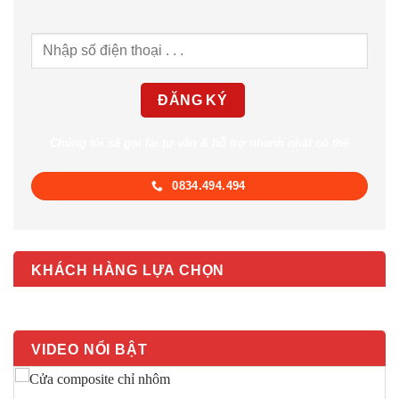
Chúng tôi sẽ gọi lại tư vấn & hỗ trợ nhanh nhất có thể
0834.494.494
KHÁCH HÀNG LỰA CHỌN
VIDEO NỔI BẬT