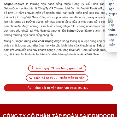
SaigonDoor.vn
là thương hiệu danh tiếng thuộc Công Ty Cổ Phần Tập Đoàn
SaigonDoor có tiền thân là Công Ty CP Thương Mại Dịch Vụ Và Kỹ Thuật WIN, Đơn vị
có hơn 15 năm chuyên môn về nghiên cứu, sản xuất, phân phối các loại cửa & nội
Đặt lịc
thất tại thị trường Việt Nam. Cùng với sự phát triển của đất nước, trải qua quá trình nỗ
lực xây dựng và trưởng thành, đến nay chúng tôi tự hào là một trong số ít đơn vị có
sản phẩm đạt được những Tiêu chuẩn chứng nhận ISO, chứng nhận hợp chuẩn hợp
quy theo tiêu chuẩn tại Việt Nam và thương hiệu
SaigonDoor
đã trở thành một trong
những thương hiệu danh tiếng hàng đầu.
Dự
Mang sứ mệnh
nâng cao chất lượng cuộc sống
thông qua việc cung cấp các sản
toán
phẩm chất lượng cao, đáp ứng mọi yêu cầu khắc khe của khách hàng.
SaigonDoor
cam kết đem đến cho quý khách hàng sự hài lòng tuyệt đối. Cam kết chất lượng dịch
vụ, giá thành & chính sách chăm sóc khách hàng luôn tốt nhất tại Việt Nam.
Xem ngay 33 cửa hàng gần nhất
Liên hệ ngay 20+ Nhân viên tư vấn
Tổng đài tư vấn dịch vụ: 0818.400.400
CÔNG TY CỔ PHẦN TẬP ĐOÀN SAIGONDOOR