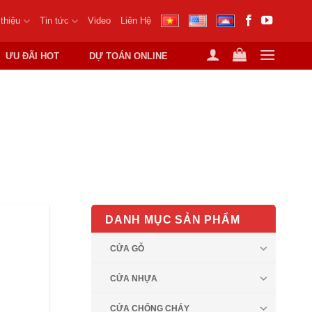
 thiệu
Tin tức
Video
Liên Hệ
ƯU ĐÃI HOT
DỰ TOÁN ONLINE
NG TRỌNG
DANH MỤC SẢN PHẨM
CỬA GỖ
CỬA NHỰA
CỬA CHỐNG CHÁY