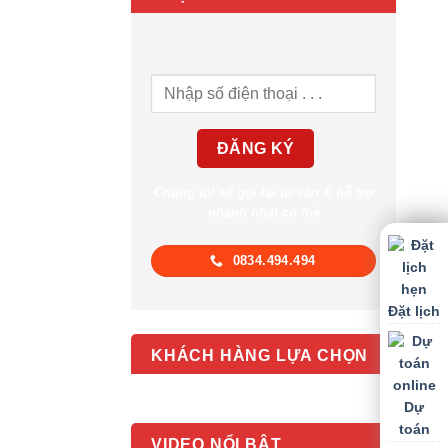
Chúng tôi sẽ gọi lại tư vấn & hỗ trợ
nhanh nhất có thể
0834.494.494
Đặt lịch
KHÁCH HÀNG LỰA CHỌN
Dự
toán
VIDEO NỔI BẬT