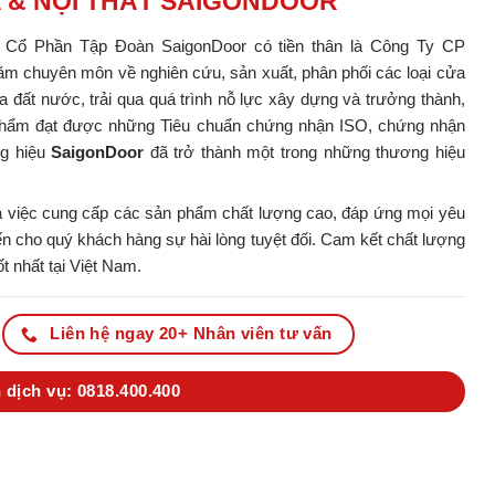
A & NỘI THẤT SAIGONDOOR
y Cổ Phần Tập Đoàn SaigonDoor có tiền thân là Công Ty CP
m chuyên môn về nghiên cứu, sản xuất, phân phối các loại cửa
ủa đất nước, trải qua quá trình nỗ lực xây dựng và trưởng thành,
ản phẩm đạt được những Tiêu chuẩn chứng nhận ISO, chứng nhận
ng hiệu
SaigonDoor
đã trở thành một trong những thương hiệu
 việc cung cấp các sản phẩm chất lượng cao, đáp ứng mọi yêu
 cho quý khách hàng sự hài lòng tuyệt đối. Cam kết chất lượng
t nhất tại Việt Nam.
Liên hệ ngay 20+ Nhân viên tư vấn
 dịch vụ: 0818.400.400