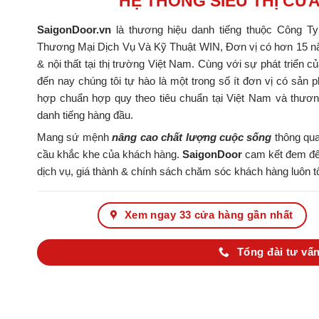
HỆ THỐNG SIÊU THỊ CỬ
SaigonDoor.vn
là thương hiệu danh tiếng thuộc Công T
Thương Mại Dịch Vụ Và Kỹ Thuật WIN, Đơn vị có hơn 15 nă
& nội thất tại thị trường Việt Nam. Cùng với sự phát triển c
đến nay chúng tôi tự hào là một trong số ít đơn vị có s
hợp chuẩn hợp quy theo tiêu chuẩn tại Việt Nam và thươ
danh tiếng hàng đầu.
Mang sứ mệnh
nâng cao chất lượng cuộc sống
thông qua
cầu khắc khe của khách hàng.
SaigonDoor
cam kết đem đến
dịch vụ, giá thành & chính sách chăm sóc khách hàng luôn tố
Xem ngay 33 cửa hàng gần nhất
Tổng đài tư vấn