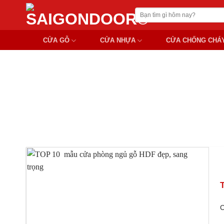
Chuyển
Tìm
đến
kiếm:
nội
CỬA GỖ
CỬA NHỰA
CỬA CHỐNG CHÁ
dung
TOP 10 
C