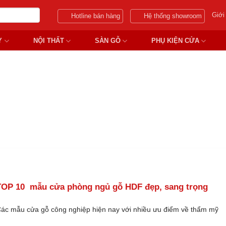
Giới
Hotline bán hàng
Hệ thống showroom
Y
NỘI THẤT
SÀN GỖ
PHỤ KIỆN CỬA
CỬA GỖ PHÒNG NGỦ HDF SA
TOP 10 mẫu cửa phòng ngủ gỗ HDF đẹp, sang trọng
ác mẫu cửa gỗ công nghiệp hiện nay với nhiều ưu điểm về thẩm mỹ