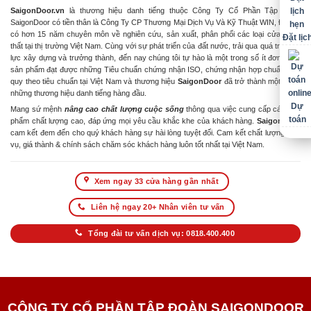
SaigonDoor.vn
là thương hiệu danh tiếng thuộc Công Ty Cổ Phần Tập Đoàn
SaigonDoor có tiền thân là Công Ty CP Thương Mại Dịch Vụ Và Kỹ Thuật WIN, Đơn vị
có hơn 15 năm chuyên môn về nghiên cứu, sản xuất, phân phối các loại cửa & nội
Đặt lịc
thất tại thị trường Việt Nam. Cùng với sự phát triển của đất nước, trải qua quá trình nỗ
lực xây dựng và trưởng thành, đến nay chúng tôi tự hào là một trong số ít đơn vị có
sản phẩm đạt được những Tiêu chuẩn chứng nhận ISO, chứng nhận hợp chuẩn hợp
quy theo tiêu chuẩn tại Việt Nam và thương hiệu
SaigonDoor
đã trở thành một trong
những thương hiệu danh tiếng hàng đầu.
Dự
Mang sứ mệnh
nâng cao chất lượng cuộc sống
thông qua việc cung cấp các sản
toán
phẩm chất lượng cao, đáp ứng mọi yêu cầu khắc khe của khách hàng.
SaigonDoor
cam kết đem đến cho quý khách hàng sự hài lòng tuyệt đối. Cam kết chất lượng dịch
vụ, giá thành & chính sách chăm sóc khách hàng luôn tốt nhất tại Việt Nam.
Xem ngay 33 cửa hàng gần nhất
Liên hệ ngay 20+ Nhân viên tư vấn
Tổng đài tư vấn dịch vụ: 0818.400.400
CÔNG TY CỔ PHẦN TẬP ĐOÀN SAIGONDOOR