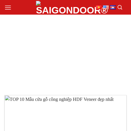
Chuyển
đến
nội
dung
TOP 10 MẪU CỬA GỖ
CÔNG NGHIỆP HDF
VENEER ĐẸP NHẤT