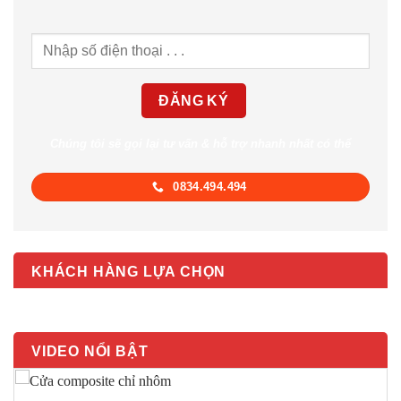
Chúng tôi sẽ gọi lại tư vấn & hỗ trợ nhanh nhất có thể
0834.494.494
KHÁCH HÀNG LỰA CHỌN
VIDEO NỔI BẬT