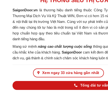
HỆ THỐNG SIÊU THỊ CỬ
SaigonDoor.vn
là thương hiệu danh tiếng thuộc Công T
Thương Mại Dịch Vụ Và Kỹ Thuật WIN, Đơn vị có hơn 15 nă
& nội thất tại thị trường Việt Nam. Cùng với sự phát triển c
đến nay chúng tôi tự hào là một trong số ít đơn vị có s
hợp chuẩn hợp quy theo tiêu chuẩn tại Việt Nam và thươ
danh tiếng hàng đầu.
Mang sứ mệnh
nâng cao chất lượng cuộc sống
thông qua
cầu khắc khe của khách hàng.
SaigonDoor
cam kết đem đến
dịch vụ, giá thành & chính sách chăm sóc khách hàng luôn tố
Xem ngay 33 cửa hàng gần nhất
Tổng đài tư vấn