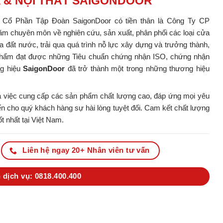
A & NỘI THẤT SAIGONDOOR
y Cổ Phần Tập Đoàn SaigonDoor có tiền thân là Công Ty CP
m chuyên môn về nghiên cứu, sản xuất, phân phối các loại cửa
ủa đất nước, trải qua quá trình nỗ lực xây dựng và trưởng thành,
ản phẩm đạt được những Tiêu chuẩn chứng nhận ISO, chứng nhận
ng hiệu
SaigonDoor
đã trở thành một trong những thương hiệu
 việc cung cấp các sản phẩm chất lượng cao, đáp ứng mọi yêu
 cho quý khách hàng sự hài lòng tuyệt đối. Cam kết chất lượng
t nhất tại Việt Nam.
Liên hệ ngay 20+ Nhân viên tư vấn
 dịch vụ: 0818.400.400