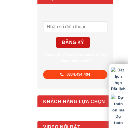
Chúng tôi sẽ gọi lại tư vấn & hỗ trợ
nhanh nhất có thể
0834.494.494
Đặt lịch
KHÁCH HÀNG LỰA CHỌN
Dự
toán
VIDEO NỔI BẬT