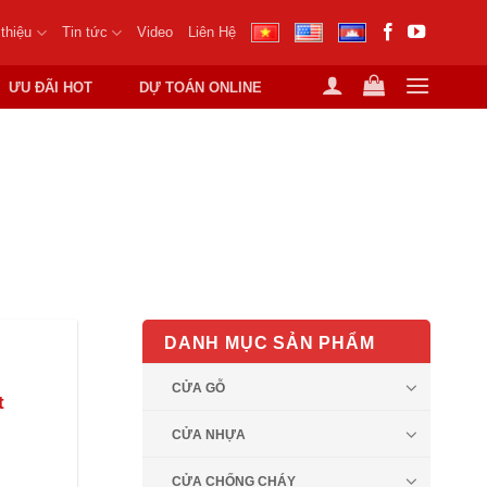
 thiệu
Tin tức
Video
Liên Hệ
ƯU ĐÃI HOT
DỰ TOÁN ONLINE
 GỖ
DANH MỤC SẢN PHẨM
CỬA GỖ
t
CỬA NHỰA
CỬA CHỐNG CHÁY