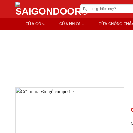
Chuyển
Tìm
đến
kiếm:
nội
CỬA GỖ
CỬA NHỰA
CỬA CHỐNG CHÁ
dung
ỨN
C
C