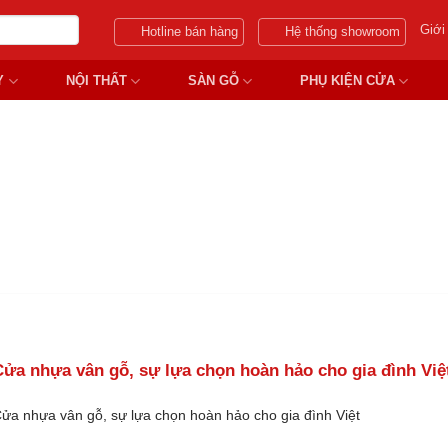
Giới
Hotline bán hàng
Hệ thống showroom
Y
NỘI THẤT
SÀN GỖ
PHỤ KIỆN CỬA
G DỤNG CỦA CỬA NHỰA VÂN
ửa nhựa vân gỗ, sự lựa chọn hoàn hảo cho gia đình Việ
ửa nhựa vân gỗ, sự lựa chọn hoàn hảo cho gia đình Việt