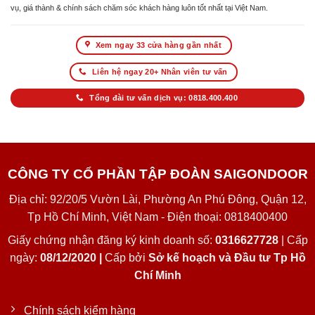
vụ, giá thành & chính sách chăm sóc khách hàng luôn tốt nhất tại Việt Nam.
Xem ngay 33 cửa hàng gần nhất
Liên hệ ngay 20+ Nhân viên tư vấn
Tổng đài tư vấn dịch vụ: 0818.400.400
CÔNG TY CỔ PHẦN TẬP ĐOÀN SAIGONDOOR
Địa chỉ: 92/20/5 Vườn Lài, Phường An Phú Đông, Quận 12,
Tp Hồ Chí Minh, Việt Nam - Điện thoại: 0818400400
Giấy chứng nhận đăng ký kinh doanh số:
0316627728
| Cấp
ngày:
08/12/2020 |
Cấp bởi
Sở kế hoạch và Đầu tư Tp Hồ
Chí Minh
Chính sách kiểm hàng