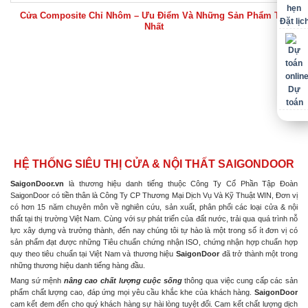
Cửa Composite Chỉ Nhôm – Ưu Điểm Và Những Sản Phẩm Tốt
Đặt lịc
Nhất
Dự
toán
HỆ THỐNG SIÊU THỊ CỬA & NỘI THẤT SAIGONDOOR
SaigonDoor.vn
là thương hiệu danh tiếng thuộc Công Ty Cổ Phần Tập Đoàn
SaigonDoor có tiền thân là Công Ty CP Thương Mại Dịch Vụ Và Kỹ Thuật WIN, Đơn vị
có hơn 15 năm chuyên môn về nghiên cứu, sản xuất, phân phối các loại cửa & nội
thất tại thị trường Việt Nam. Cùng với sự phát triển của đất nước, trải qua quá trình nỗ
lực xây dựng và trưởng thành, đến nay chúng tôi tự hào là một trong số ít đơn vị có
sản phẩm đạt được những Tiêu chuẩn chứng nhận ISO, chứng nhận hợp chuẩn hợp
quy theo tiêu chuẩn tại Việt Nam và thương hiệu
SaigonDoor
đã trở thành một trong
những thương hiệu danh tiếng hàng đầu.
Mang sứ mệnh
nâng cao chất lượng cuộc sống
thông qua việc cung cấp các sản
phẩm chất lượng cao, đáp ứng mọi yêu cầu khắc khe của khách hàng.
SaigonDoor
cam kết đem đến cho quý khách hàng sự hài lòng tuyệt đối. Cam kết chất lượng dịch