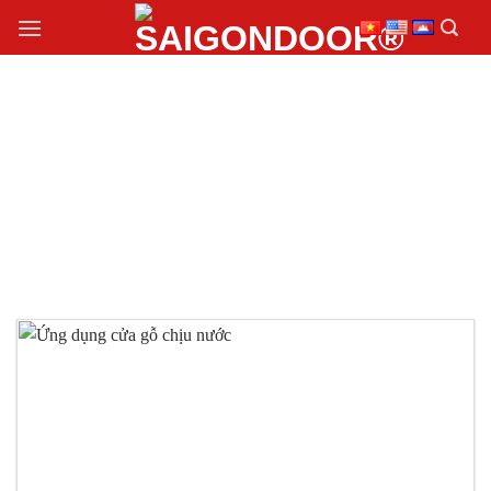
Chuyển
đến
nội
dung
ỨNG DỤNG CỬA GỖ
CHỊU NƯỚC