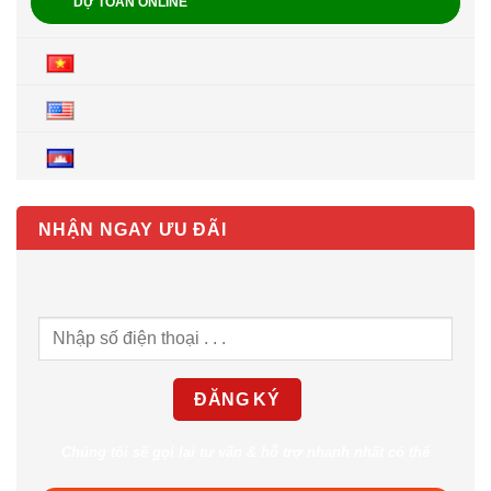
DỰ TOÁN ONLINE
NHẬN NGAY ƯU ĐÃI
Chúng tôi sẽ gọi lại tư vấn & hỗ trợ nhanh nhất có thể