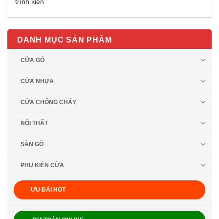
trình kiến
DANH MỤC SẢN PHẨM
CỬA GỖ
CỬA NHỰA
CỬA CHỐNG CHÁY
NỘI THẤT
SÀN GỖ
PHỤ KIỆN CỬA
ƯU ĐÃI HOT