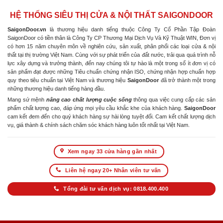
HỆ THỐNG SIÊU THỊ CỬA & NỘI THẤT SAIGONDOOR
SaigonDoor.vn
là thương hiệu danh tiếng thuộc Công Ty Cổ Phần Tập Đoàn
SaigonDoor có tiền thân là Công Ty CP Thương Mại Dịch Vụ Và Kỹ Thuật WIN, Đơn vị
có hơn 15 năm chuyên môn về nghiên cứu, sản xuất, phân phối các loại cửa & nội
thất tại thị trường Việt Nam. Cùng với sự phát triển của đất nước, trải qua quá trình nỗ
lực xây dựng và trưởng thành, đến nay chúng tôi tự hào là một trong số ít đơn vị có
sản phẩm đạt được những Tiêu chuẩn chứng nhận ISO, chứng nhận hợp chuẩn hợp
quy theo tiêu chuẩn tại Việt Nam và thương hiệu
SaigonDoor
đã trở thành một trong
những thương hiệu danh tiếng hàng đầu.
Mang sứ mệnh
nâng cao chất lượng cuộc sống
thông qua việc cung cấp các sản
phẩm chất lượng cao, đáp ứng mọi yêu cầu khắc khe của khách hàng.
SaigonDoor
cam kết đem đến cho quý khách hàng sự hài lòng tuyệt đối. Cam kết chất lượng dịch
vụ, giá thành & chính sách chăm sóc khách hàng luôn tốt nhất tại Việt Nam.
Xem ngay 33 cửa hàng gần nhất
Liên hệ ngay 20+ Nhân viên tư vấn
Tổng đài tư vấn dịch vụ: 0818.400.400