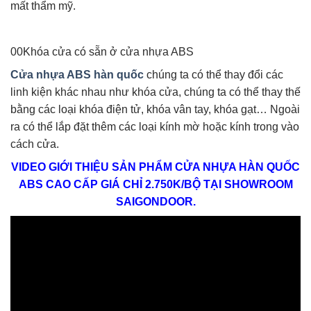
mất thẩm mỹ.
00Khóa cửa có sẵn ở cửa nhựa ABS
Cửa nhựa ABS hàn quốc
chúng ta có thể thay đổi các
linh kiện khác nhau như khóa cửa, chúng ta có thể thay thế
bằng các loại khóa điện tử, khóa vân tay, khóa gạt… Ngoài
ra có thể lắp đặt thêm các loại kính mờ hoặc kính trong vào
cách cửa.
VIDEO GIỚI THIỆU SẢN PHẨM CỬA NHỰA HÀN QUỐC
ABS CAO CẤP GIÁ CHỈ 2.750K/BỘ TẠI SHOWROOM
SAIGONDOOR.