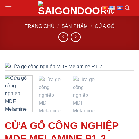
Chuyển
đến
nội
TRANG CHỦ
/
SẢN PHẨM
/
CỬA GỖ
dung
CỬA GỖ CÔNG NGHIỆP
MDF MELAMINE P1-2