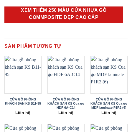
XEM THÊM 250 MẪU CỬA NHỰA GỖ
COMMPOSITE ĐẸP CAO CẤP
SẢN PHẨM TƯƠNG TỰ
CỬA GỖ PHÒNG
CỬA GỖ PHÒNG
CỬA GỖ PHÒNG
KHÁCH SẠN KS B11-95
KHÁCH SẠN KS Cua go
KHÁCH SẠN KS Cua go
HDF 6A-C14
MDF laminate P1R2 (6)
Liên hệ
Liên hệ
Liên hệ