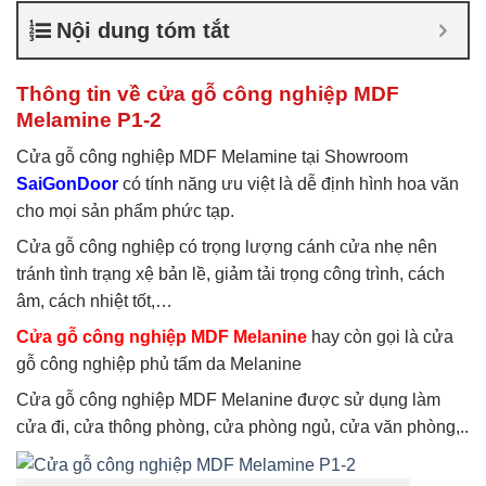
nghiệp chống ẩm
,
Cửa gỗ
Nội dung tóm tắt
công nghiệp sơn trắng
,
Cửa
gỗ MDF Laminate
,
Cửa gỗ
MDF Melamine
,
Cửa gỗ
Thông tin về cửa gỗ công nghiệp MDF
MDF phủ Melamine
Melamine P1-2
Cửa gỗ công nghiệp MDF Melamine tại Showroom
SaiGonDoor
có tính năng ưu việt là dễ định hình hoa văn
cho mọi sản phẩm phức tạp.
Cửa gỗ công nghiệp có trọng lượng cánh cửa nhẹ nên
tránh tình trạng xệ bản lề, giảm tải trọng công trình, cách
âm, cách nhiệt tốt,…
Cửa gỗ công nghiệp MDF Melanine
hay còn gọi là cửa
gỗ công nghiệp phủ tấm da Melanine
Cửa gỗ công nghiệp MDF Melanine được sử dụng làm
cửa đi, cửa thông phòng, cửa phòng ngủ, cửa văn phòng,..