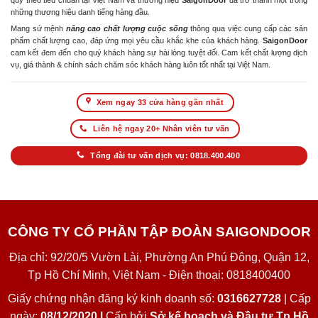
quy theo tiêu chuẩn tại Việt Nam và thương hiệu
SaigonDoor
đã trở thành một trong
những thương hiệu danh tiếng hàng đầu.
Mang sứ mệnh
nâng cao chất lượng cuộc sống
thông qua việc cung cấp các sản
phẩm chất lượng cao, đáp ứng mọi yêu cầu khắc khe của khách hàng.
SaigonDoor
cam kết đem đến cho quý khách hàng sự hài lòng tuyệt đối. Cam kết chất lượng dịch
vụ, giá thành & chính sách chăm sóc khách hàng luôn tốt nhất tại Việt Nam.
Xem ngay 33 cửa hàng gần nhất
Liên hệ ngay 20+ Nhân viên tư vấn
Tổng đài tư vấn dịch vụ: 0818.400.400
CÔNG TY CỔ PHẦN TẬP ĐOÀN SAIGONDOOR
Địa chỉ: 92/20/5 Vườn Lài, Phường An Phú Đông, Quận 12,
Tp Hồ Chí Minh, Việt Nam - Điện thoại: 0818400400
Giấy chứng nhận đăng ký kinh doanh số:
0316627728
| Cấp
ngày:
08/12/2020 |
Cấp bởi
Sở kế hoạch và Đầu tư Tp Hồ