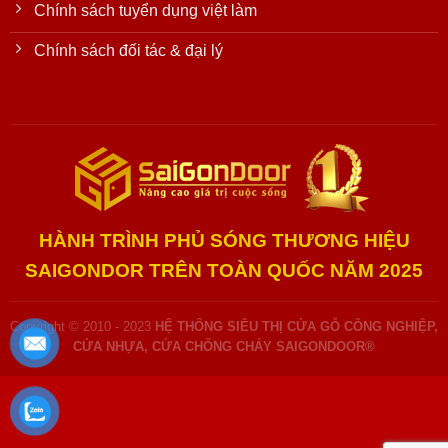
Chính sách tuyển dụng việt làm
Chính sách đối tác & đại lý
HÀNH TRÌNH PHỦ SÓNG THƯƠNG HIỆU
SAIGONDOR TRÊN TOÀN QUỐC NĂM 2025
Copyright © 2010 - 2023
HỆ THỐNG SIÊU THỊ CỬA GỖ CÔNG NGHIỆP,
CỬA NHỰA, CỬA CHỐNG CHÁY SAIGONDOOR®