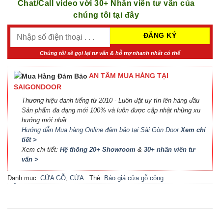
Chat/Call video với 30+ Nhân viên tư vấn của
chúng tôi tại đây
Chúng tôi sẽ gọi lại tư vấn & hỗ trợ nhanh nhất có thể
AN TÂM MUA HÀNG TẠI
SAIGONDOOR
Thương hiệu danh tiếng từ 2010 - Luôn đặt uy tín lên hàng đầu
Sản phẩm đa dạng mới 100% và luôn được cập nhật những xu
hướng mới nhất
Hướng dẫn Mua hàng Online đảm bảo tại Sài Gòn Door
Xem chi
tiết >
Xem chi tiết:
Hệ thống 20+ Showroom
&
30+ nhân viên tư
vấn >
Danh mục:
CỬA GỖ
,
CỬA
Thẻ:
Báo giá cửa gỗ công
GỖ HDF MELAMINE
nghiệp An Cường
,
Báo giá
cửa gỗ công nghiệp MDF
,
Báo giá cửa gỗ MDF
Melamine
,
Cửa gỗ công