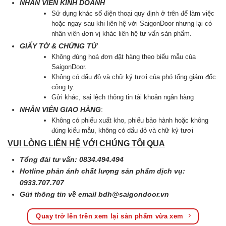
NHÂN VIÊN KINH DOANH
Sử dụng khác số điện thoại quy định ở trên để làm việc
hoặc ngay sau khi liên hệ với SaigonDoor nhưng lại có
nhân viên đơn vị khác liên hệ tư vấn sản phẩm.
GIẤY TỜ & CHỨNG TỪ
Không đúng hoá đơn đặt hàng theo biểu mẫu của
SaigonDoor.
Không có dấu đỏ và chữ ký tươi của phó tổng giám đốc
công ty.
Gửi khác, sai lệch thông tin tài khoản ngân hàng
NHÂN VIÊN GIAO HÀNG
:
Không có phiếu xuất kho, phiếu bảo hành hoặc không
đúng kiểu mẫu, không có dấu đỏ và chữ kỷ tươi
VUI LÒNG LIÊN HỆ VỚI CHÚNG TÔI QUA
Tổng đài tư vấn: 0834.494.494
Hotline phản ánh chất lượng sản phẩm dịch vụ:
0933.707.707
Gửi thông tin về email
bdh@saigondoor.vn
Quay trở lên trên xem lại sản phẩm vừa xem