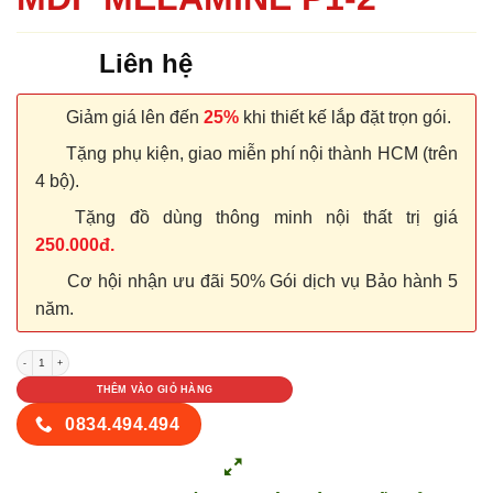
Liên hệ
Giảm giá lên đến
25%
khi thiết kế lắp đặt trọn gói.
Tặng phụ kiện, giao miễn phí nội thành HCM (trên
4 bộ).
Tặng đồ dùng thông minh nội thất trị giá
250.000đ.
Cơ hội nhận ưu đãi 50% Gói dịch vụ Bảo hành 5
năm.
CỬA GỖ CÔNG NGHIỆP MDF MELAMINE P1-2 số lượng
THÊM VÀO GIỎ HÀNG
0834.494.494