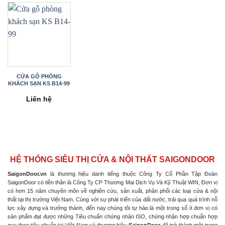
CỬA GỖ PHÒNG
KHÁCH SẠN KS B14-99
Liên hệ
HỆ THỐNG SIÊU THỊ CỬA & NỘI THẤT SAIGONDOOR
SaigonDoor.vn
là thương hiệu danh tiếng thuộc Công Ty Cổ Phần Tập Đoàn
SaigonDoor có tiền thân là Công Ty CP Thương Mại Dịch Vụ Và Kỹ Thuật WIN, Đơn vị
có hơn 15 năm chuyên môn về nghiên cứu, sản xuất, phân phối các loại cửa & nội
thất tại thị trường Việt Nam. Cùng với sự phát triển của đất nước, trải qua quá trình nỗ
lực xây dựng và trưởng thành, đến nay chúng tôi tự hào là một trong số ít đơn vị có
sản phẩm đạt được những Tiêu chuẩn chứng nhận ISO, chứng nhận hợp chuẩn hợp