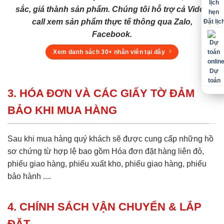
sắc, giá thành sản phẩm. Chúng tôi hỗ trợ cả Video
call xem sản phẩm thực tế thông qua Zalo,
Đặt lịc
Facebook.
Xem danh sách 30+ nhân viên tại đây
Dự
toán
3. HÓA ĐƠN VÀ CÁC GIẤY TỜ ĐẢM
BẢO KHI MUA HÀNG
Sau khi mua hàng quý khách sẽ được cung cấp những hồ
sơ chứng từ hợp lệ bao gồm Hóa đơn đặt hàng liên đỏ,
phiếu giao hàng, phiếu xuất kho, phiếu giao hàng, phiếu
bảo hành ....
4. CHÍNH SÁCH VẬN CHUYỂN & LẮP
ĐẶT