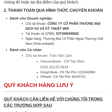
chúng tôi hoặc tại địa điểm của quý khách.
2. THANH TOÁN QUA HÌNH THỨC CHUYỂN KHOẢN
Dành cho Doanh nghiệp:
Chủ tài khoản:
CÔNG TY CỔ PHẦN THƯƠNG MẠI
DỊCH VỤ VÀ KỸ THUẬT WIN
Tài khoản số (VND):
0371000440662
Ngân hàng: Thương Mại Cổ Phần Ngoại Thương Việt
Nam (Vietcombank)
Dành cho Cá nhân
Chủ tài khoản: Trần Văn Lãm
Vietcombank - CN Tân Định:
0181.00125.9434
DongA Bank - CN Tân Phú: 0110040988
VPbank - CN Tân Phú: 90195751
QUÝ KHÁCH HÀNG LƯU Ý
QUÝ KHÁCH CẦN LIÊN HỆ VỚI CHÚNG TÔI TRONG
CÁC TRƯỜNG HỢP SAU