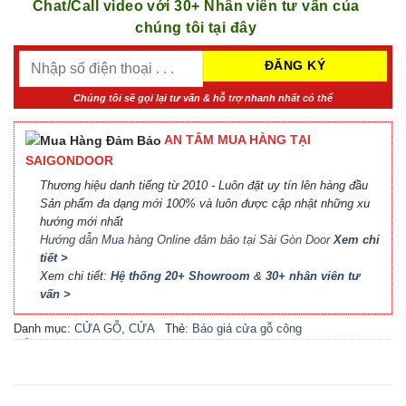
Chat/Call video với 30+ Nhân viên tư vấn của
chúng tôi tại đây
Chúng tôi sẽ gọi lại tư vấn & hỗ trợ nhanh nhất có thể
AN TÂM MUA HÀNG TẠI
SAIGONDOOR
Thương hiệu danh tiếng từ 2010 - Luôn đặt uy tín lên hàng đầu
Sản phẩm đa dạng mới 100% và luôn được cập nhật những xu
hướng mới nhất
Hướng dẫn Mua hàng Online đảm bảo tại Sài Gòn Door
Xem chi
tiết >
Xem chi tiết:
Hệ thống 20+ Showroom
&
30+ nhân viên tư
vấn >
Danh mục:
CỬA GỖ
,
CỬA
Thẻ:
Báo giá cửa gỗ công
GỖ HDF MELAMINE
nghiệp An Cường
,
Báo giá
cửa gỗ công nghiệp MDF
,
Báo giá cửa gỗ MDF
Melamine
,
Cửa gỗ công