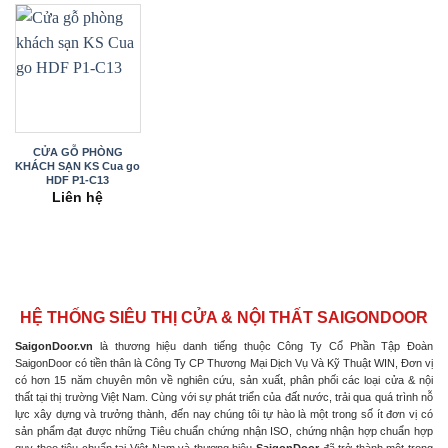
CỬA GỖ PHÒNG
KHÁCH SẠN KS Cua go
HDF P1-C13
Liên hệ
HỆ THỐNG SIÊU THỊ CỬA & NỘI THẤT SAIGONDOOR
SaigonDoor.vn
là thương hiệu danh tiếng thuộc Công Ty Cổ Phần Tập Đoàn
SaigonDoor có tiền thân là Công Ty CP Thương Mại Dịch Vụ Và Kỹ Thuật WIN, Đơn vị
có hơn 15 năm chuyên môn về nghiên cứu, sản xuất, phân phối các loại cửa & nội
thất tại thị trường Việt Nam. Cùng với sự phát triển của đất nước, trải qua quá trình nỗ
lực xây dựng và trưởng thành, đến nay chúng tôi tự hào là một trong số ít đơn vị có
sản phẩm đạt được những Tiêu chuẩn chứng nhận ISO, chứng nhận hợp chuẩn hợp