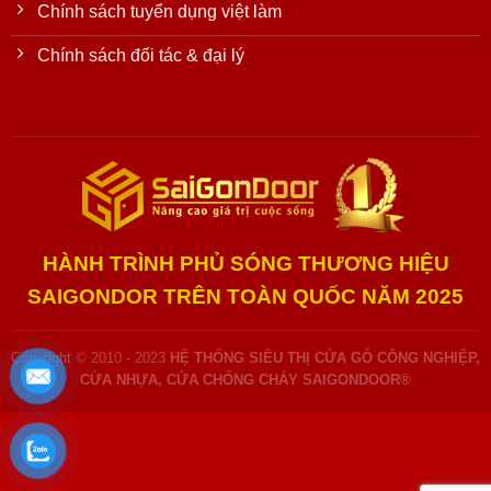
Chính sách tuyển dụng việt làm
Chính sách đối tác & đại lý
HÀNH TRÌNH PHỦ SÓNG THƯƠNG HIỆU
SAIGONDOR TRÊN TOÀN QUỐC NĂM 2025
Copyright © 2010 - 2023
HỆ THỐNG SIÊU THỊ CỬA GỖ CÔNG NGHIỆP,
CỬA NHỰA, CỬA CHỐNG CHÁY SAIGONDOOR®