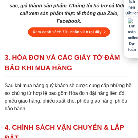
sắc, giá thành sản phẩm. Chúng tôi hỗ trợ cả Video
call xem sản phẩm thực tế thông qua Zalo,
Đặt lịc
Facebook.
Xem danh sách 30+ nhân viên tại đây
Dự
toán
3. HÓA ĐƠN VÀ CÁC GIẤY TỜ ĐẢM
BẢO KHI MUA HÀNG
Sau khi mua hàng quý khách sẽ được cung cấp những hồ
sơ chứng từ hợp lệ bao gồm Hóa đơn đặt hàng liên đỏ,
phiếu giao hàng, phiếu xuất kho, phiếu giao hàng, phiếu
bảo hành ....
4. CHÍNH SÁCH VẬN CHUYỂN & LẮP
ĐẶT