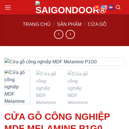
Chuyển
đến
nội
TRANG CHỦ
/
SẢN PHẨM
/
CỬA GỖ
dung
CỬA GỖ CÔNG NGHIỆP
MDF MELAMINE P1G0