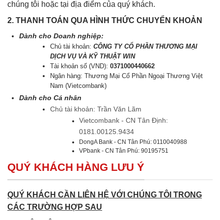
chúng tôi hoặc tại địa điểm của quý khách.
2. THANH TOÁN QUA HÌNH THỨC CHUYỂN KHOẢN
Dành cho Doanh nghiệp:
Chủ tài khoản:
CÔNG TY CỔ PHẦN THƯƠNG MẠI
DỊCH VỤ VÀ KỸ THUẬT WIN
Tài khoản số (VND):
0371000440662
Ngân hàng: Thương Mại Cổ Phần Ngoại Thương Việt
Nam (Vietcombank)
Dành cho Cá nhân
Chủ tài khoản: Trần Văn Lãm
Vietcombank - CN Tân Định:
0181.00125.9434
DongA Bank - CN Tân Phú: 0110040988
VPbank - CN Tân Phú: 90195751
QUÝ KHÁCH HÀNG LƯU Ý
QUÝ KHÁCH CẦN LIÊN HỆ VỚI CHÚNG TÔI TRONG
CÁC TRƯỜNG HỢP SAU