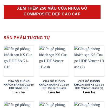
XEM THÊM 250 MẪU CỬA NHỰA GỖ
COMMPOSITE ĐẸP CAO CẤP
SẢN PHẨM TƯƠNG TỰ
CỬA GỖ PHÒNG
CỬA GỖ PHÒNG
CỬA GỖ PHÒNG
KHÁCH SẠN KS Cua go
KHÁCH SẠN KS Cua go
KHÁCH SẠN KS Cua go
HDF 6AG1-C10
HDF Veneer 1B-ash
HDF Veneer 1B ash (2)
Liên hệ
Liên hệ
Liên hệ