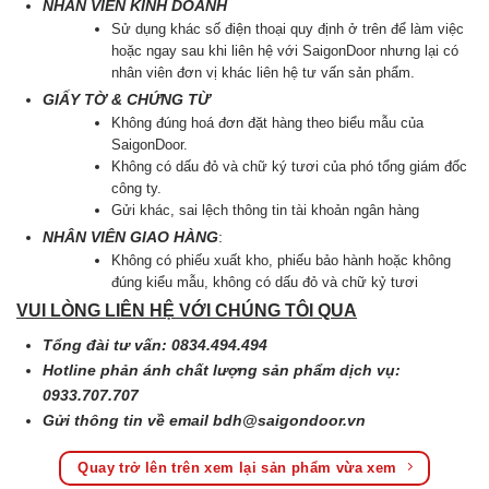
NHÂN VIÊN KINH DOANH
Sử dụng khác số điện thoại quy định ở trên để làm việc
hoặc ngay sau khi liên hệ với SaigonDoor nhưng lại có
nhân viên đơn vị khác liên hệ tư vấn sản phẩm.
GIẤY TỜ & CHỨNG TỪ
Không đúng hoá đơn đặt hàng theo biểu mẫu của
SaigonDoor.
Không có dấu đỏ và chữ ký tươi của phó tổng giám đốc
công ty.
Gửi khác, sai lệch thông tin tài khoản ngân hàng
NHÂN VIÊN GIAO HÀNG
:
Không có phiếu xuất kho, phiếu bảo hành hoặc không
đúng kiểu mẫu, không có dấu đỏ và chữ kỷ tươi
VUI LÒNG LIÊN HỆ VỚI CHÚNG TÔI QUA
Tổng đài tư vấn: 0834.494.494
Hotline phản ánh chất lượng sản phẩm dịch vụ:
0933.707.707
Gửi thông tin về email
bdh@saigondoor.vn
Quay trở lên trên xem lại sản phẩm vừa xem