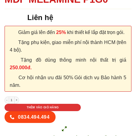
Liên hệ
Giảm giá lên đến
25%
khi thiết kế lắp đặt trọn gói.
Tặng phụ kiện, giao miễn phí nội thành HCM (trên
4 bộ).
Tặng đồ dùng thông minh nội thất trị giá
250.000đ.
Cơ hội nhận ưu đãi 50% Gói dịch vụ Bảo hành 5
năm.
CỬA GỖ CÔNG NGHIỆP MDF MELAMINE P1G0 số lượng
THÊM VÀO GIỎ HÀNG
0834.494.494