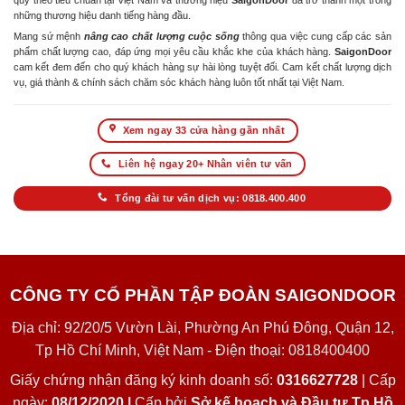
quy theo tiêu chuẩn tại Việt Nam và thương hiệu
SaigonDoor
đã trở thành một trong
những thương hiệu danh tiếng hàng đầu.
Mang sứ mệnh
nâng cao chất lượng cuộc sống
thông qua việc cung cấp các sản
phẩm chất lượng cao, đáp ứng mọi yêu cầu khắc khe của khách hàng.
SaigonDoor
cam kết đem đến cho quý khách hàng sự hài lòng tuyệt đối. Cam kết chất lượng dịch
vụ, giá thành & chính sách chăm sóc khách hàng luôn tốt nhất tại Việt Nam.
Xem ngay 33 cửa hàng gần nhất
Liên hệ ngay 20+ Nhân viên tư vấn
Tổng đài tư vấn dịch vụ: 0818.400.400
CÔNG TY CỔ PHẦN TẬP ĐOÀN SAIGONDOOR
Địa chỉ: 92/20/5 Vườn Lài, Phường An Phú Đông, Quận 12,
Tp Hồ Chí Minh, Việt Nam - Điện thoại: 0818400400
Giấy chứng nhận đăng ký kinh doanh số:
0316627728
| Cấp
ngày:
08/12/2020 |
Cấp bởi
Sở kế hoạch và Đầu tư Tp Hồ