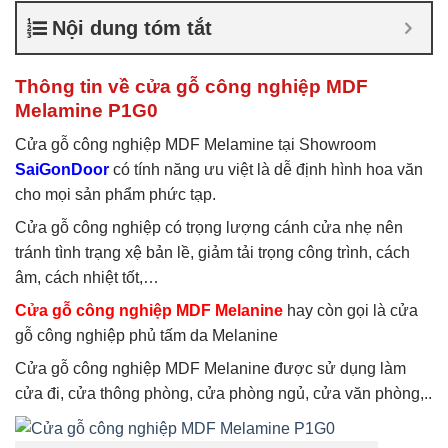
nghiệp chống ẩm
,
Cửa gỗ
Nội dung tóm tắt
công nghiệp sơn trắng
,
Cửa
gỗ MDF Laminate
,
Cửa gỗ
MDF Melamine
,
Cửa gỗ
Thông tin về cửa gỗ công nghiệp MDF
MDF phủ Melamine
Melamine P1G0
Cửa gỗ công nghiệp MDF Melamine tại Showroom
SaiGonDoor
có tính năng ưu việt là dễ định hình hoa văn
cho mọi sản phẩm phức tạp.
Cửa gỗ công nghiệp có trọng lượng cánh cửa nhẹ nên
tránh tình trạng xệ bản lề, giảm tải trọng công trình, cách
âm, cách nhiệt tốt,…
Cửa gỗ công nghiệp MDF Melanine
hay còn gọi là cửa
gỗ công nghiệp phủ tấm da Melanine
Cửa gỗ công nghiệp MDF Melanine được sử dụng làm
cửa đi, cửa thông phòng, cửa phòng ngủ, cửa văn phòng,..