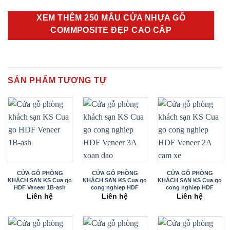
XEM THÊM 250 MẪU CỬA NHỰA GỖ
COMMPOSITE ĐẸP CAO CẤP
SẢN PHẨM TƯƠNG TỰ
CỬA GỖ PHÒNG
CỬA GỖ PHÒNG
CỬA GỖ PHÒNG
KHÁCH SẠN KS Cua go
KHÁCH SẠN KS Cua go
KHÁCH SẠN KS Cua go
HDF Veneer 1B-ash
cong nghiep HDF
cong nghiep HDF
Veneer 3A xoan dao
Veneer 2A cam xe
Liên hệ
Liên hệ
Liên hệ