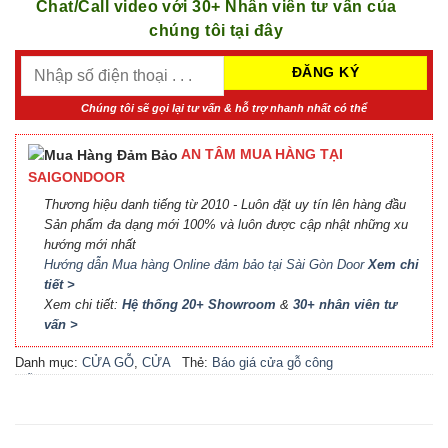
Chat/Call video với 30+ Nhân viên tư vấn của
chúng tôi tại đây
Chúng tôi sẽ gọi lại tư vấn & hỗ trợ nhanh nhất có thể
AN TÂM MUA HÀNG TẠI
SAIGONDOOR
Thương hiệu danh tiếng từ 2010 - Luôn đặt uy tín lên hàng đầu
Sản phẩm đa dạng mới 100% và luôn được cập nhật những xu
hướng mới nhất
Hướng dẫn Mua hàng Online đảm bảo tại Sài Gòn Door
Xem chi
tiết >
Xem chi tiết:
Hệ thống 20+ Showroom
&
30+ nhân viên tư
vấn >
Danh mục:
CỬA GỖ
,
CỬA
Thẻ:
Báo giá cửa gỗ công
GỖ HDF MELAMINE
nghiệp An Cường
,
Báo giá
cửa gỗ công nghiệp MDF
,
Báo giá cửa gỗ MDF
Melamine
,
Cửa gỗ công