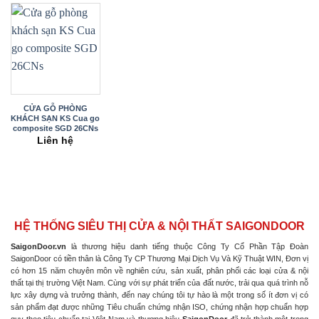
CỬA GỖ PHÒNG
KHÁCH SẠN KS Cua go
composite SGD 26CNs
Liên hệ
HỆ THỐNG SIÊU THỊ CỬA & NỘI THẤT SAIGONDOOR
SaigonDoor.vn
là thương hiệu danh tiếng thuộc Công Ty Cổ Phần Tập Đoàn
SaigonDoor có tiền thân là Công Ty CP Thương Mại Dịch Vụ Và Kỹ Thuật WIN, Đơn vị
có hơn 15 năm chuyên môn về nghiên cứu, sản xuất, phân phối các loại cửa & nội
thất tại thị trường Việt Nam. Cùng với sự phát triển của đất nước, trải qua quá trình nỗ
lực xây dựng và trưởng thành, đến nay chúng tôi tự hào là một trong số ít đơn vị có
sản phẩm đạt được những Tiêu chuẩn chứng nhận ISO, chứng nhận hợp chuẩn hợp