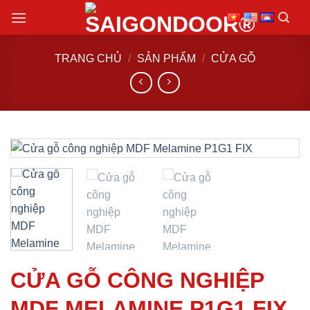
Chuyển
đến
nội
TRANG CHỦ
/
SẢN PHẨM
/
CỬA GỖ
dung
CỬA GỖ CÔNG NGHIỆP
MDF MELAMINE P1G1 FIX