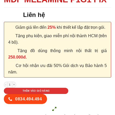
Liên hệ
Giảm giá lên đến
25%
khi thiết kế lắp đặt trọn gói.
Tặng phụ kiện, giao miễn phí nội thành HCM (trên
4 bộ).
Tặng đồ dùng thông minh nội thất trị giá
250.000đ.
Cơ hội nhận ưu đãi 50% Gói dịch vụ Bảo hành 5
năm.
CỬA GỖ CÔNG NGHIỆP MDF MELAMINE P1G1 FIX số lượng
THÊM VÀO GIỎ HÀNG
0834.494.494