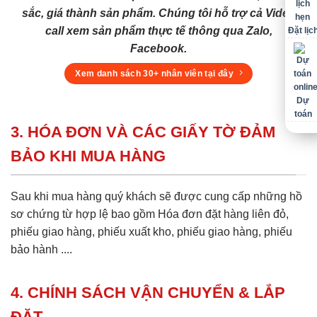
sắc, giá thành sản phẩm. Chúng tôi hỗ trợ cả Video
call xem sản phẩm thực tế thông qua Zalo,
Đặt lịc
Facebook.
Xem danh sách 30+ nhân viên tại đây
Dự
toán
3. HÓA ĐƠN VÀ CÁC GIẤY TỜ ĐẢM
BẢO KHI MUA HÀNG
Sau khi mua hàng quý khách sẽ được cung cấp những hồ
sơ chứng từ hợp lệ bao gồm Hóa đơn đặt hàng liên đỏ,
phiếu giao hàng, phiếu xuất kho, phiếu giao hàng, phiếu
bảo hành ....
4. CHÍNH SÁCH VẬN CHUYỂN & LẮP
ĐẶT