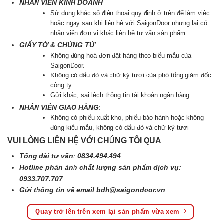
NHÂN VIÊN KINH DOANH
Sử dụng khác số điện thoại quy định ở trên để làm việc
hoặc ngay sau khi liên hệ với SaigonDoor nhưng lại có
nhân viên đơn vị khác liên hệ tư vấn sản phẩm.
GIẤY TỜ & CHỨNG TỪ
Không đúng hoá đơn đặt hàng theo biểu mẫu của
SaigonDoor.
Không có dấu đỏ và chữ ký tươi của phó tổng giám đốc
công ty.
Gửi khác, sai lệch thông tin tài khoản ngân hàng
NHÂN VIÊN GIAO HÀNG
:
Không có phiếu xuất kho, phiếu bảo hành hoặc không
đúng kiểu mẫu, không có dấu đỏ và chữ kỷ tươi
VUI LÒNG LIÊN HỆ VỚI CHÚNG TÔI QUA
Tổng đài tư vấn: 0834.494.494
Hotline phản ánh chất lượng sản phẩm dịch vụ:
0933.707.707
Gửi thông tin về email
bdh@saigondoor.vn
Quay trở lên trên xem lại sản phẩm vừa xem