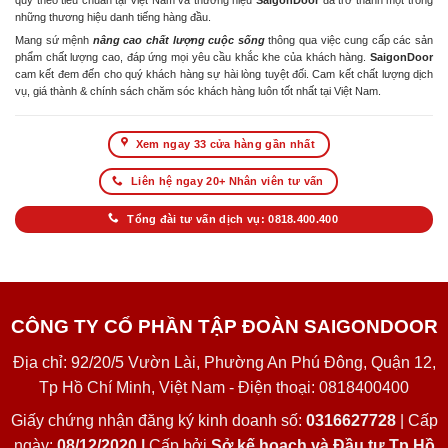
quy theo tiêu chuẩn tại Việt Nam và thương hiệu
SaigonDoor
đã trở thành một trong
những thương hiệu danh tiếng hàng đầu.
Mang sứ mệnh
nâng cao chất lượng cuộc sống
thông qua việc cung cấp các sản
phẩm chất lượng cao, đáp ứng mọi yêu cầu khắc khe của khách hàng.
SaigonDoor
cam kết đem đến cho quý khách hàng sự hài lòng tuyệt đối. Cam kết chất lượng dịch
vụ, giá thành & chính sách chăm sóc khách hàng luôn tốt nhất tại Việt Nam.
Xem ngay 33 cửa hàng gần nhất
Liên hệ ngay 20+ Nhân viên tư vấn
Tổng đài tư vấn dịch vụ: 0818.400.400
CÔNG TY CỔ PHẦN TẬP ĐOÀN SAIGONDOOR
Địa chỉ: 92/20/5 Vườn Lài, Phường An Phú Đông, Quận 12,
Tp Hồ Chí Minh, Việt Nam - Điện thoại: 0818400400
Giấy chứng nhận đăng ký kinh doanh số:
0316627728
| Cấp
ngày:
08/12/2020 |
Cấp bởi
Sở kế hoạch và Đầu tư Tp Hồ