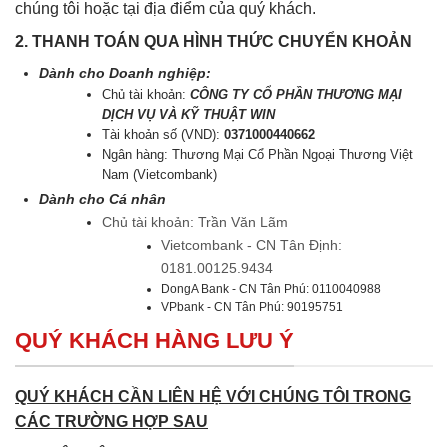
chúng tôi hoặc tại địa điểm của quý khách.
2. THANH TOÁN QUA HÌNH THỨC CHUYỂN KHOẢN
Dành cho Doanh nghiệp:
Chủ tài khoản:
CÔNG TY CỔ PHẦN THƯƠNG MẠI
DỊCH VỤ VÀ KỸ THUẬT WIN
Tài khoản số (VND):
0371000440662
Ngân hàng: Thương Mại Cổ Phần Ngoại Thương Việt
Nam (Vietcombank)
Dành cho Cá nhân
Chủ tài khoản: Trần Văn Lãm
Vietcombank - CN Tân Định:
0181.00125.9434
DongA Bank - CN Tân Phú: 0110040988
VPbank - CN Tân Phú: 90195751
QUÝ KHÁCH HÀNG LƯU Ý
QUÝ KHÁCH CẦN LIÊN HỆ VỚI CHÚNG TÔI TRONG
CÁC TRƯỜNG HỢP SAU