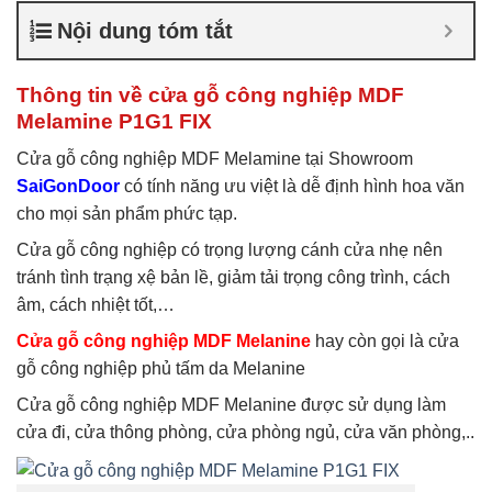
nghiệp chống ẩm
,
Cửa gỗ
Nội dung tóm tắt
công nghiệp sơn trắng
,
Cửa
gỗ MDF Laminate
,
Cửa gỗ
MDF Melamine
,
Cửa gỗ
Thông tin về cửa gỗ công nghiệp MDF
MDF phủ Melamine
Melamine P1G1 FIX
Cửa gỗ công nghiệp MDF Melamine tại Showroom
SaiGonDoor
có tính năng ưu việt là dễ định hình hoa văn
cho mọi sản phẩm phức tạp.
Cửa gỗ công nghiệp có trọng lượng cánh cửa nhẹ nên
tránh tình trạng xệ bản lề, giảm tải trọng công trình, cách
âm, cách nhiệt tốt,…
Cửa gỗ công nghiệp MDF Melanine
hay còn gọi là cửa
gỗ công nghiệp phủ tấm da Melanine
Cửa gỗ công nghiệp MDF Melanine được sử dụng làm
cửa đi, cửa thông phòng, cửa phòng ngủ, cửa văn phòng,..