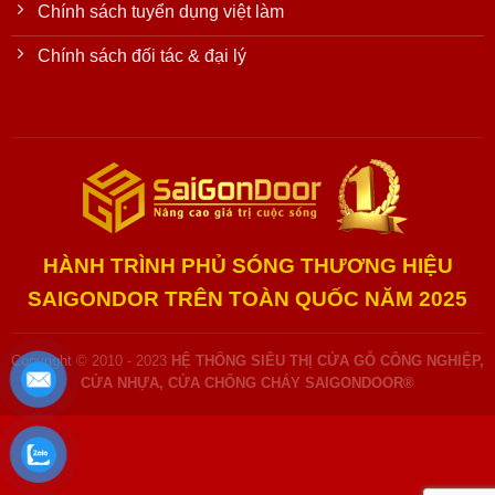
Chính sách tuyển dụng việt làm
Chính sách đối tác & đại lý
HÀNH TRÌNH PHỦ SÓNG THƯƠNG HIỆU
SAIGONDOR TRÊN TOÀN QUỐC NĂM 2025
Copyright © 2010 - 2023
HỆ THỐNG SIÊU THỊ CỬA GỖ CÔNG NGHIỆP,
CỬA NHỰA, CỬA CHỐNG CHÁY SAIGONDOOR®