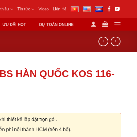
 thiệu
Tin tức
Video
Liên Hệ
ƯU ĐÃI HOT
DỰ TOÁN ONLINE
BS HÀN QUỐC KOS 116-
hi thiết kế lắp đặt trọn gói.
n phí nội thành HCM (trên 4 bộ).