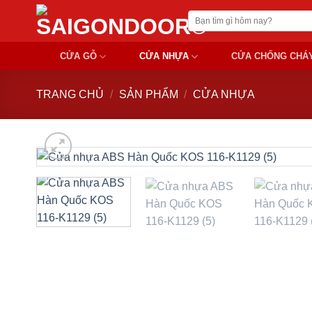
Chuyển
Tìm
đến
kiếm:
nội
CỬA GỖ
CỬA NHỰA
CỬA CHỐNG CHÁ
dung
TRANG CHỦ
/
SẢN PHẨM
/
CỬA NHỰA