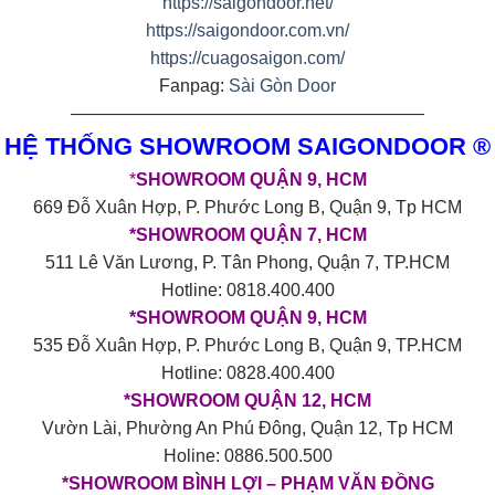
https://saigondoor.net/
https://saigondoor.com.vn/
https://cuagosaigon.com/
Fanpag:
Sài Gòn Door
————————————————————
HỆ THỐNG SHOWROOM SAIGONDOOR ®
*
SHOWROOM QUẬN 9, HCM
669 Đỗ Xuân Hợp, P. Phước Long B, Quận 9, Tp HCM
*SHOWROOM QUẬN 7, HCM
511 Lê Văn Lương, P. Tân Phong, Quận 7, TP.HCM
Hotline: 0818.400.400
*SHOWROOM QUẬN 9, HCM
535 Đỗ Xuân Hợp, P. Phước Long B, Quận 9, TP.HCM
Hotline: 0828.400.400
*SHOWROOM QUẬN 12, HCM
Vườn Lài, Phường An Phú Đông, Quận 12, Tp HCM
Holine: 0886.500.500
*SHOWROOM BÌNH LỢI – PHẠM VĂN ĐỒNG