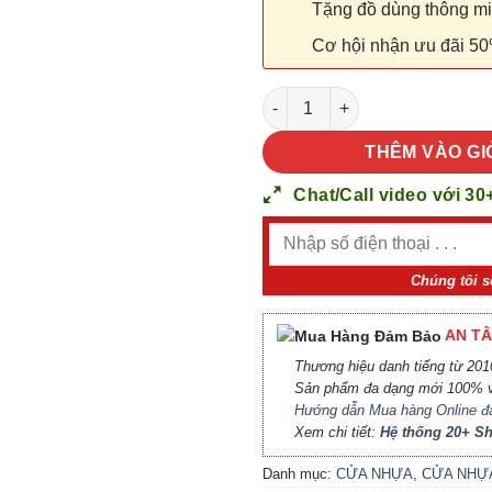
Tặng đồ dùng thông minh
Cơ hội nhận ưu đãi 50
CỬA NHỰA ABS HÀN QUỐC KOS 
THÊM VÀO GI
Chat/Call video với 30
Chúng tôi s
AN TÂ
Thương hiệu danh tiếng từ 2010
Sản phẩm đa dạng mới 100% v
Hướng dẫn Mua hàng Online đ
Xem chi tiết:
Hệ thống 20+ 
Danh mục:
CỬA NHỰA
,
CỬA NHỰ