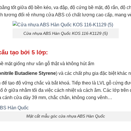
 tốt giữa độ bền kéo, va đập, độ cứng bề mặt, độ rắn, độ chịu 
nh tương đối rẻ nhưng cửa ABS có chất lượng cao cấp, mang v
Cửa nhựa ABS Hàn Quốc KOS 116-K1129 (5)
u tạo bởi 5 lớp:
bề mặt giống như vân gỗ thật và không hút ẩm
nitrile Butadiene Styrene
) và các chất phụ gia đặc biệt khác 
ể tạo độ vững chắc và bắt khoá. Tiếp theo là LVL gỗ cứng đượ
ở giữa nhằm tối đa việc cách nhiệt và cách âm. Các lớp trên đ
o ra cánh cửa dày 39 mm, chắc chắn, không cong vênh…
Mặt cắt mẫu góc cửa nhựa ABS Hàn Quốc