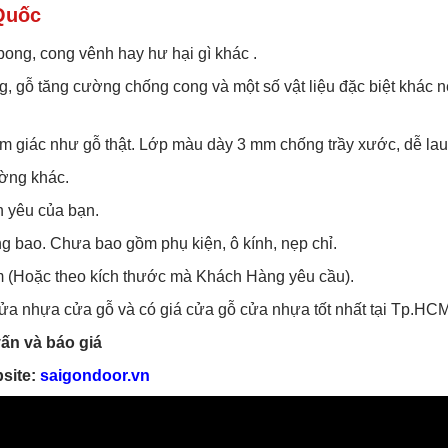
Quốc
bong, cong vênh hay hư hại gì khác .
g, gỗ tăng cường chống cong và một số vật liệu đặc biệt khác
ảm giác như gỗ thật. Lớp màu dày 3 mm chống trầy xước, dễ lau
ường khác.
n yêu của bạn.
g bao. Chưa bao gồm phụ kiện, ô kính, nẹp chỉ.
 (Hoặc theo kích thước mà Khách Hàng yêu cầu).
 cửa nhựa cửa gỗ và có giá cửa gỗ cửa nhựa tốt nhất tại Tp.HCM
ấn và báo giá
site:
saigondoor.vn