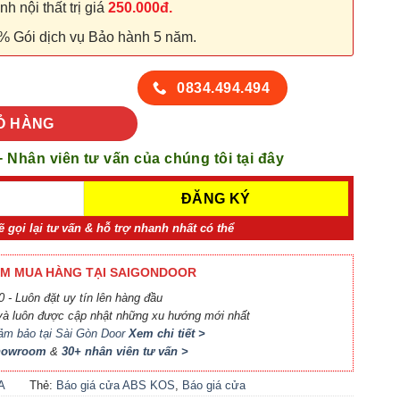
 nội thất trị giá
250.000đ.
% Gói dịch vụ Bảo hành 5 năm.
116-K1129 (5) số lượng
0834.494.494
Ỏ HÀNG
+ Nhân viên tư vấn của chúng tôi tại đây
ẽ gọi lại tư vấn & hỗ trợ nhanh nhất có thể
M MUA HÀNG TẠI SAIGONDOOR
 - Luôn đặt uy tín lên hàng đầu
à luôn được cập nhật những xu hướng mới nhất
ảm bảo tại Sài Gòn Door
Xem chi tiết >
Showroom
&
30+ nhân viên tư vấn >
A
Thẻ:
Báo giá cửa ABS KOS
,
Báo giá cửa