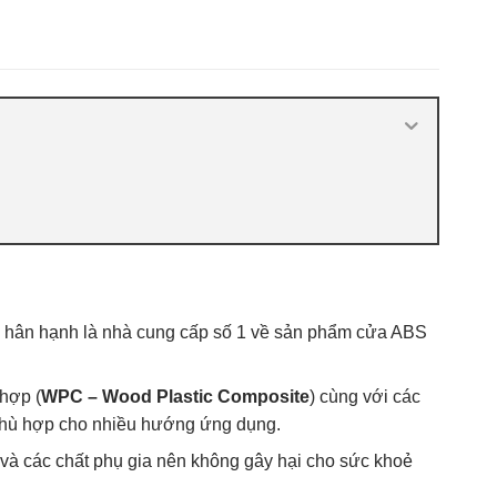
- 플
nhựa ABS Hàn Quốc 2021
,
Báo giá cửa
nhựa ABS Hàn Quốc tại Hà Nội
,
Cửa
ABS KOS
,
Cửa nhựa ABS Hàn Quốc là
gì
,
Cửa nhựa ABS Hàn Quốc tại TP
Vĩnh
,
Cửa nhựa ABS Hàn Quốc tại
TPHCM
,
Cửa nhựa ABS KOS
hân hạnh là nhà cung cấp số 1 về sản phẩm cửa ABS
hợp (
WPC – Wood Plastic Composite
) cùng với các
g phù hợp cho nhiều hướng ứng dụng.
 và các chất phụ gia nên không gây hại cho sức khoẻ