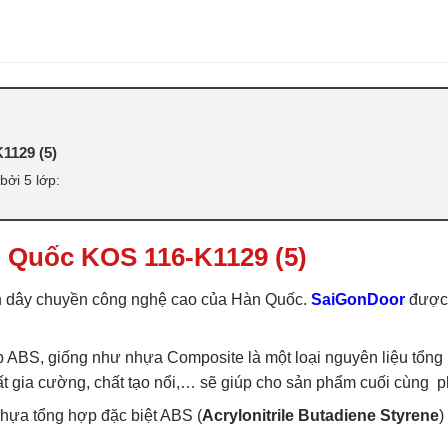
ABS
,
CỬA NHỰA ABS HÀN QUỐC 
라스틱 문
1129 (5)
ởi 5 lớp:
 Quốc KOS 116-K1129 (5)
 dây chuyền công nghệ cao của Hàn Quốc.
SaiGonDoor
được 
ABS, giống như nhựa Composite là một loại nguyên liệu tổng 
 chất gia cường, chất tạo nổi,… sẽ giúp cho sản phẩm cuối cùn
ựa tổng hợp đặc biệt ABS (
Acrylonitrile Butadiene Styrene
)