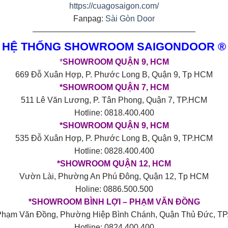
https://cuagosaigon.com/
Fanpag:
Sài Gòn Door
————————————————————
HỆ THỐNG SHOWROOM SAIGONDOOR ®
*
SHOWROOM QUẬN 9, HCM
669 Đỗ Xuân Hợp, P. Phước Long B, Quận 9, Tp HCM
*SHOWROOM QUẬN 7, HCM
511 Lê Văn Lương, P. Tân Phong, Quận 7, TP.HCM
Hotline: 0818.400.400
*SHOWROOM QUẬN 9, HCM
535 Đỗ Xuân Hợp, P. Phước Long B, Quận 9, TP.HCM
Hotline: 0828.400.400
*SHOWROOM QUẬN 12, HCM
Vườn Lài, Phường An Phú Đông, Quận 12, Tp HCM
Holine: 0886.500.500
*SHOWROOM BÌNH LỢI – PHẠM VĂN ĐỒNG
Phạm Văn Đồng, Phường Hiệp Bình Chánh, Quận Thủ Đức, T
Hotline: 0824.400.400