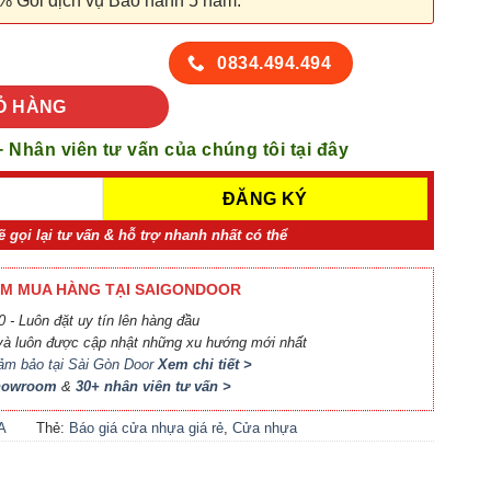
% Gói dịch vụ Bảo hành 5 năm.
0201 số lượng
0834.494.494
Ỏ HÀNG
+ Nhân viên tư vấn của chúng tôi tại đây
ẽ gọi lại tư vấn & hỗ trợ nhanh nhất có thể
M MUA HÀNG TẠI SAIGONDOOR
 - Luôn đặt uy tín lên hàng đầu
à luôn được cập nhật những xu hướng mới nhất
ảm bảo tại Sài Gòn Door
Xem chi tiết >
Showroom
&
30+ nhân viên tư vấn >
A
Thẻ:
Báo giá cửa nhựa giá rẻ
,
Cửa nhựa
nhà vệ sinh giá rẻ tphcm
,
cửa nhựa pvc
,
Cửa nhựa PVC nhà vệ sinh
,
Cửa nhựa