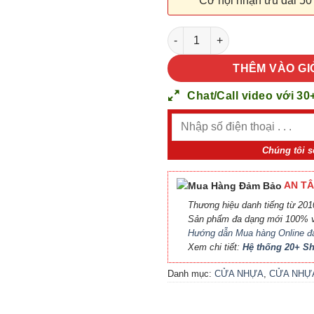
Cơ hội nhận ưu đãi 50
Cửa nhựa PVC SGD KOS 120-K
THÊM VÀO GI
Chat/Call video với 30
Chúng tôi s
AN TÂ
Thương hiệu danh tiếng từ 2010
Sản phẩm đa dạng mới 100% v
Hướng dẫn Mua hàng Online đ
Xem chi tiết:
Hệ thống 20+ 
Danh mục:
CỬA NHỰA
,
CỬA NHỰ
PVC