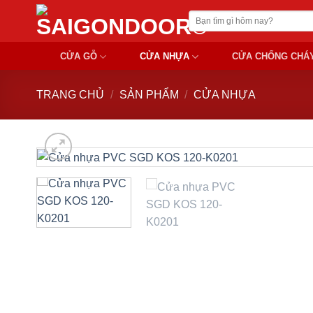
Chuyển
Tìm
đến
kiếm:
nội
CỬA GỖ
CỬA NHỰA
CỬA CHỐNG CHÁ
dung
TRANG CHỦ
/
SẢN PHẨM
/
CỬA NHỰA