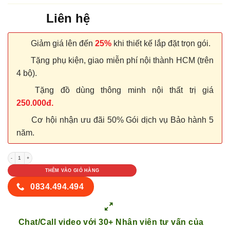
Liên hệ
Giảm giá lên đến
25%
khi thiết kế lắp đặt trọn gói.
Tặng phụ kiện, giao miễn phí nội thành HCM (trên
4 bộ).
Tặng đồ dùng thông minh nội thất trị giá
250.000đ.
Cơ hội nhận ưu đãi 50% Gói dịch vụ Bảo hành 5
năm.
Cửa nhựa PVC SGD KOS 105-MT104 số lượng
THÊM VÀO GIỎ HÀNG
0834.494.494
Chat/Call video với 30+ Nhân viên tư vấn của