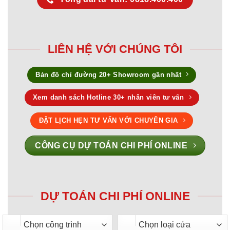
LIÊN HỆ VỚI CHÚNG TÔI
Bản đồ chỉ đường 20+ Showroom gần nhất
Xem danh sách Hotline 30+ nhân viên tư vấn
ĐẶT LỊCH HẸN TƯ VẤN VỚI CHUYÊN GIA
CÔNG CỤ DỰ TOÁN CHI PHÍ ONLINE
DỰ TOÁN CHI PHÍ ONLINE