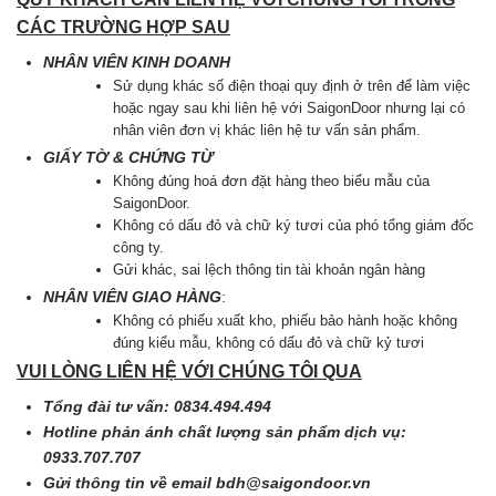
CÁC TRƯỜNG HỢP SAU
NHÂN VIÊN KINH DOANH
Sử dụng khác số điện thoại quy định ở trên để làm việc
hoặc ngay sau khi liên hệ với SaigonDoor nhưng lại có
nhân viên đơn vị khác liên hệ tư vấn sản phẩm.
GIẤY TỜ & CHỨNG TỪ
Không đúng hoá đơn đặt hàng theo biểu mẫu của
SaigonDoor.
Không có dấu đỏ và chữ ký tươi của phó tổng giám đốc
công ty.
Gửi khác, sai lệch thông tin tài khoản ngân hàng
NHÂN VIÊN GIAO HÀNG
:
Không có phiếu xuất kho, phiếu bảo hành hoặc không
đúng kiểu mẫu, không có dấu đỏ và chữ kỷ tươi
VUI LÒNG LIÊN HỆ VỚI CHÚNG TÔI QUA
Tổng đài tư vấn: 0834.494.494
Hotline phản ánh chất lượng sản phẩm dịch vụ:
0933.707.707
Gửi thông tin về email
bdh@saigondoor.vn