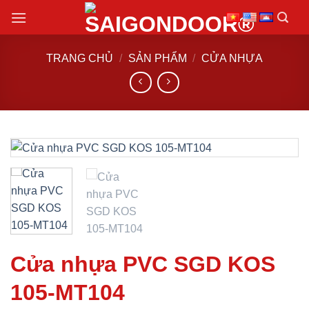
Chuyển
đến
nội
TRANG CHỦ
/
SẢN PHẨM
/
CỬA NHỰA
dung
Cửa nhựa PVC SGD KOS
105-MT104