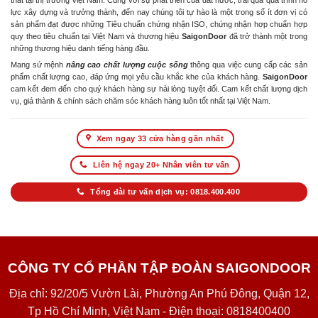
thất tại thị trường Việt Nam. Cùng với sự phát triển của đất nước, trải qua quá trình nỗ
lực xây dựng và trưởng thành, đến nay chúng tôi tự hào là một trong số ít đơn vị có
sản phẩm đạt được những Tiêu chuẩn chứng nhận ISO, chứng nhận hợp chuẩn hợp
quy theo tiêu chuẩn tại Việt Nam và thương hiệu
SaigonDoor
đã trở thành một trong
những thương hiệu danh tiếng hàng đầu.
Mang sứ mệnh
nâng cao chất lượng cuộc sống
thông qua việc cung cấp các sản
phẩm chất lượng cao, đáp ứng mọi yêu cầu khắc khe của khách hàng.
SaigonDoor
cam kết đem đến cho quý khách hàng sự hài lòng tuyệt đối. Cam kết chất lượng dịch
vụ, giá thành & chính sách chăm sóc khách hàng luôn tốt nhất tại Việt Nam.
Xem ngay 33 cửa hàng gần nhất
Liên hệ ngay 20+ Nhân viên tư vấn
Tổng đài tư vấn dịch vụ: 0818.400.400
CÔNG TY CỔ PHẦN TẬP ĐOÀN SAIGONDOOR
Địa chỉ: 92/20/5 Vườn Lài, Phường An Phú Đông, Quận 12,
Tp Hồ Chí Minh, Việt Nam - Điện thoại: 0818400400