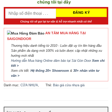
chúng tôi tại đây
Chúng tôi sẽ gọi lại tư vấn & hỗ trợ nhanh nhất có thể
AN TÂM MUA HÀNG TẠI
SAIGONDOOR
Thương hiệu danh tiếng từ 2010 - Luôn đặt uy tín lên hàng đầu
Sản phẩm đa dạng mới 100% và luôn được cập nhật những xu
hướng mới nhất
Hướng dẫn Mua hàng Online đảm bảo tại Sài Gòn Door
Xem chi
tiết >
Xem chi tiết:
Hệ thống 20+ Showroom
&
30+ nhân viên tư
vấn >
Danh mục:
CỬA NHỰA
,
Thẻ:
Báo giá cửa nhựa giá
CỬA NHỰA PVC
rẻ
,
Cửa nhựa nhà vệ sinh
giá rẻ tphcm
,
cửa nhựa pvc
,
Cửa nhựa PVC nhà vệ sinh
,
Cửa nhựa PVC nhà vệ sinh
giá rẻ tphcm
,
Cửa nhựa