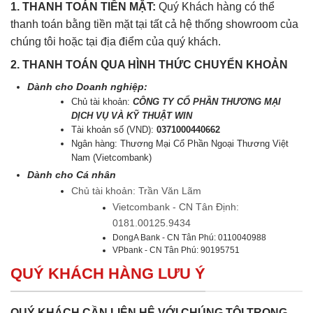
1. THANH TOÁN TIỀN MẶT:
Quý Khách hàng có thể
thanh toán bằng tiền mặt tại tất cả hệ thống showroom của
chúng tôi hoặc tại địa điểm của quý khách.
2. THANH TOÁN QUA HÌNH THỨC CHUYỂN KHOẢN
Dành cho Doanh nghiệp:
Chủ tài khoản:
CÔNG TY CỔ PHẦN THƯƠNG MẠI
DỊCH VỤ VÀ KỸ THUẬT WIN
Tài khoản số (VND):
0371000440662
Ngân hàng: Thương Mại Cổ Phần Ngoại Thương Việt
Nam (Vietcombank)
Dành cho Cá nhân
Chủ tài khoản: Trần Văn Lãm
Vietcombank - CN Tân Định:
0181.00125.9434
DongA Bank - CN Tân Phú: 0110040988
VPbank - CN Tân Phú: 90195751
QUÝ KHÁCH HÀNG LƯU Ý
QUÝ KHÁCH CẦN LIÊN HỆ VỚI CHÚNG TÔI TRONG