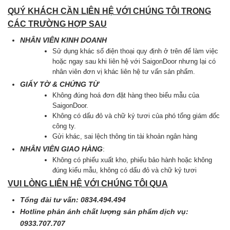
QUÝ KHÁCH CẦN LIÊN HỆ VỚI CHÚNG TÔI TRONG
CÁC TRƯỜNG HỢP SAU
NHÂN VIÊN KINH DOANH
Sử dụng khác số điện thoại quy định ở trên để làm việc
hoặc ngay sau khi liên hệ với SaigonDoor nhưng lại có
nhân viên đơn vị khác liên hệ tư vấn sản phẩm.
GIẤY TỜ & CHỨNG TỪ
Không đúng hoá đơn đặt hàng theo biểu mẫu của
SaigonDoor.
Không có dấu đỏ và chữ ký tươi của phó tổng giám đốc
công ty.
Gửi khác, sai lệch thông tin tài khoản ngân hàng
NHÂN VIÊN GIAO HÀNG
:
Không có phiếu xuất kho, phiếu bảo hành hoặc không
đúng kiểu mẫu, không có dấu đỏ và chữ kỷ tươi
VUI LÒNG LIÊN HỆ VỚI CHÚNG TÔI QUA
Tổng đài tư vấn: 0834.494.494
Hotline phản ánh chất lượng sản phẩm dịch vụ:
0933.707.707