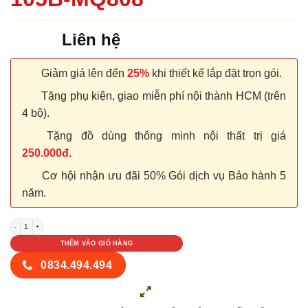
Liên hệ
Giảm giá lên đến
25%
khi thiết kế lắp đặt trọn gói.
Tặng phụ kiện, giao miễn phí nội thành HCM (trên
4 bộ).
Tặng đồ dùng thông minh nội thất trị giá
250.000đ.
Cơ hội nhận ưu đãi 50% Gói dịch vụ Bảo hành 5
năm.
Cửa nhựa PVC SGD KOS 105B-MQ808 số lượng
THÊM VÀO GIỎ HÀNG
0834.494.494