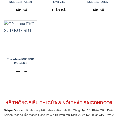
KOS 101F-K1129
SYB 745
KOS 116-FZ805
Liên hệ
Liên hệ
Liên hệ
Cửa nhựa PVC SGD
KOS SD1
Liên hệ
HỆ THỐNG SIÊU THỊ CỬA & NỘI THẤT SAIGONDOOR
SaigonDoor.vn
là thương hiệu danh tiếng thuộc Công Ty Cổ Phần Tập Đoàn
SaigonDoor có tiền thân là Công Ty CP Thương Mại Dịch Vụ Và Kỹ Thuật WIN, Đơn vị