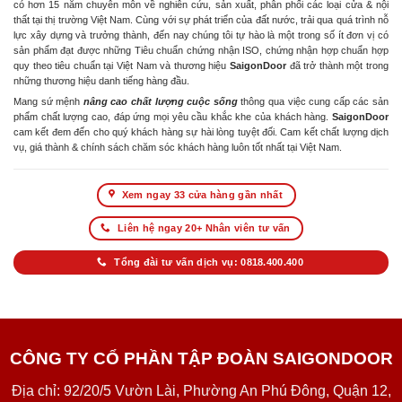
có hơn 15 năm chuyên môn về nghiên cứu, sản xuất, phân phối các loại cửa & nội
thất tại thị trường Việt Nam. Cùng với sự phát triển của đất nước, trải qua quá trình nỗ
lực xây dựng và trưởng thành, đến nay chúng tôi tự hào là một trong số ít đơn vị có
sản phẩm đạt được những Tiêu chuẩn chứng nhận ISO, chứng nhận hợp chuẩn hợp
quy theo tiêu chuẩn tại Việt Nam và thương hiệu
SaigonDoor
đã trở thành một trong
những thương hiệu danh tiếng hàng đầu.
Mang sứ mệnh
nâng cao chất lượng cuộc sống
thông qua việc cung cấp các sản
phẩm chất lượng cao, đáp ứng mọi yêu cầu khắc khe của khách hàng.
SaigonDoor
cam kết đem đến cho quý khách hàng sự hài lòng tuyệt đối. Cam kết chất lượng dịch
vụ, giá thành & chính sách chăm sóc khách hàng luôn tốt nhất tại Việt Nam.
Xem ngay 33 cửa hàng gần nhất
Liên hệ ngay 20+ Nhân viên tư vấn
Tổng đài tư vấn dịch vụ: 0818.400.400
CÔNG TY CỔ PHẦN TẬP ĐOÀN SAIGONDOOR
Địa chỉ: 92/20/5 Vườn Lài, Phường An Phú Đông, Quận 12,