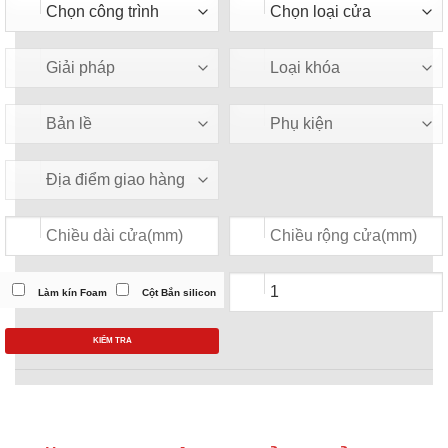
Làm kín Foam
Cột Bắn silicon
KIỂM TRA