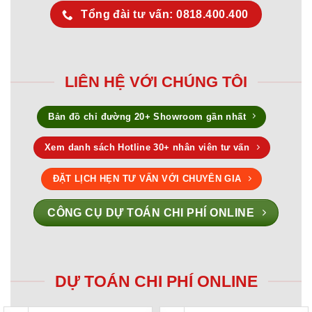
Tổng đài tư vấn: 0818.400.400
LIÊN HỆ VỚI CHÚNG TÔI
Bản đồ chỉ đường 20+ Showroom gần nhất
Xem danh sách Hotline 30+ nhân viên tư vấn
ĐẶT LỊCH HẸN TƯ VẤN VỚI CHUYÊN GIA
CÔNG CỤ DỰ TOÁN CHI PHÍ ONLINE
DỰ TOÁN CHI PHÍ ONLINE