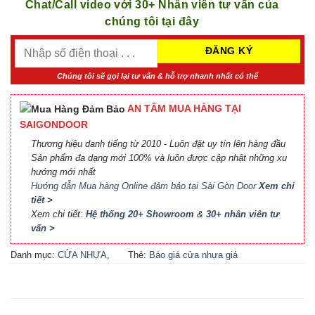
Chat/Call video với 30+ Nhân viên tư vấn của
chúng tôi tại đây
Chúng tôi sẽ gọi lại tư vấn & hỗ trợ nhanh nhất có thể
AN TÂM MUA HÀNG TẠI
SAIGONDOOR
Thương hiệu danh tiếng từ 2010 - Luôn đặt uy tín lên hàng đầu
Sản phẩm đa dạng mới 100% và luôn được cập nhật những xu
hướng mới nhất
Hướng dẫn Mua hàng Online đảm bảo tại Sài Gòn Door
Xem chi
tiết >
Xem chi tiết:
Hệ thống 20+ Showroom
&
30+ nhân viên tư
vấn >
Danh mục:
CỬA NHỰA
,
Thẻ:
Báo giá cửa nhựa giá
CỬA NHỰA PVC
rẻ
,
Cửa nhựa nhà vệ sinh
giá rẻ tphcm
,
cửa nhựa pvc
,
Cửa nhựa PVC nhà vệ sinh
,
Cửa nhựa PVC nhà vệ sinh