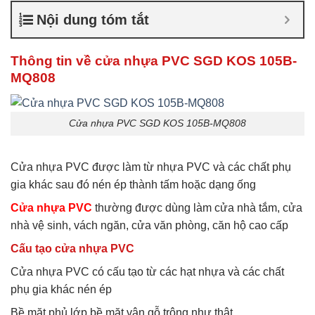
giá rẻ tphcm
,
Cửa nhựa
Nội dung tóm tắt
thường giá rẻ
,
Giá bán cửa
nhựa xếp nhà vệ sinh
,
Lắp
cửa nhựa nhà vệ sinh
Thông tin về cửa nhựa PVC SGD KOS 105B-
MQ808
Cửa nhựa PVC SGD KOS 105B-MQ808
Cửa nhựa PVC được làm từ nhựa PVC và các chất phụ
gia khác sau đó nén ép thành tấm hoặc dạng ống
Cửa nhựa PVC
thường được dùng làm cửa nhà tắm, cửa
nhà vệ sinh, vách ngăn, cửa văn phòng, căn hộ cao cấp
Cấu tạo cửa nhựa PVC
Cửa nhựa PVC có cấu tạo từ các hạt nhựa và các chất
phụ gia khác nén ép
Bề mặt phủ lớp bề mặt vân gỗ trông như thật