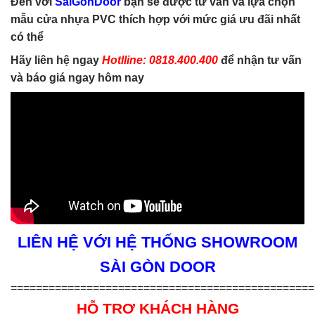
Đến với
SaiGonDoor
bạn sẽ được tư ván và lựa chọn
mẫu cửa nhựa PVC thích hợp với mức giá ưu đãi nhất
có thể
Hãy liên hệ ngay
Hotlline: 0818.400.400
để nhận tư vấn
và báo giá ngay hôm nay
LIÊN HỆ VỚI HỆ THỐNG SHOWROOM
SÀI GÒN DOOR
================================================
HỖ TRỢ KHÁCH HÀNG