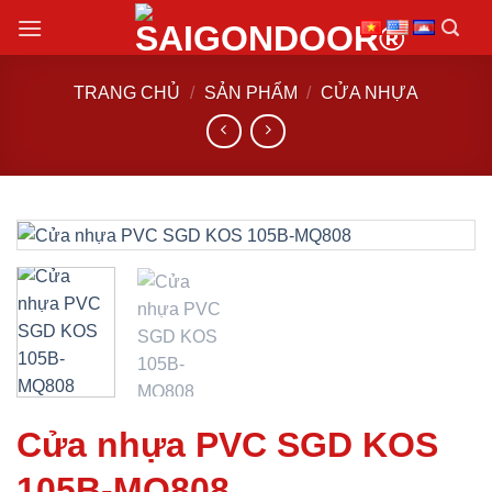
Chuyển
đến
nội
TRANG CHỦ
/
SẢN PHẨM
/
CỬA NHỰA
dung
Cửa nhựa PVC SGD KOS
105B-MQ808