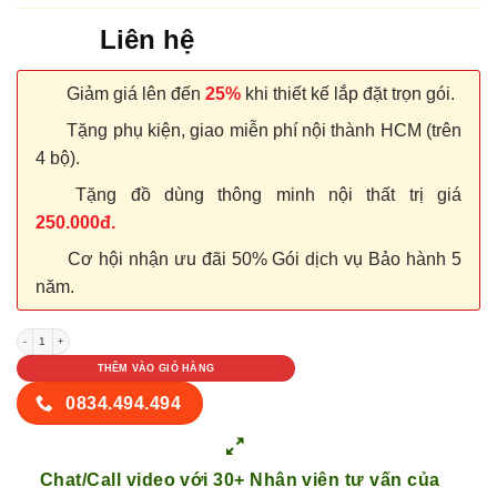
Liên hệ
Giảm giá lên đến
25%
khi thiết kế lắp đặt trọn gói.
Tặng phụ kiện, giao miễn phí nội thành HCM (trên
4 bộ).
Tặng đồ dùng thông minh nội thất trị giá
250.000đ.
Cơ hội nhận ưu đãi 50% Gói dịch vụ Bảo hành 5
năm.
Cửa nhựa PVC SGD B03-43 số lượng
THÊM VÀO GIỎ HÀNG
0834.494.494
Chat/Call video với 30+ Nhân viên tư vấn của