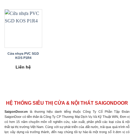
Cửa nhựa PVC SGD
KOS P1R4
Liên hệ
HỆ THỐNG SIÊU THỊ CỬA & NỘI THẤT SAIGONDOOR
SaigonDoor.vn
là thương hiệu danh tiếng thuộc Công Ty Cổ Phần Tập Đoàn
SaigonDoor có tiền thân là Công Ty CP Thương Mại Dịch Vụ Và Kỹ Thuật WIN, Đơn vị
có hơn 15 năm chuyên môn về nghiên cứu, sản xuất, phân phối các loại cửa & nội
thất tại thị trường Việt Nam. Cùng với sự phát triển của đất nước, trải qua quá trình nỗ
lực xây dựng và trưởng thành, đến nay chúng tôi tự hào là một trong số ít đơn vị có