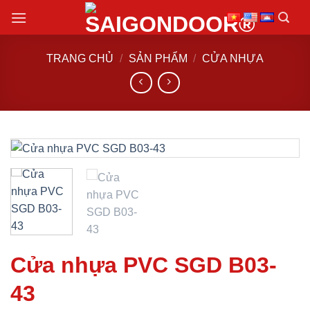
Chuyển
đến
nội
TRANG CHỦ
/
SẢN PHẨM
/
CỬA NHỰA
dung
Cửa nhựa PVC SGD B03-
43