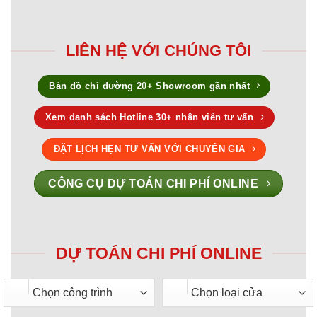
LIÊN HỆ VỚI CHÚNG TÔI
Bản đồ chỉ đường 20+ Showroom gần nhất
Xem danh sách Hotline 30+ nhân viên tư vấn
ĐẶT LỊCH HẸN TƯ VẤN VỚI CHUYÊN GIA
CÔNG CỤ DỰ TOÁN CHI PHÍ ONLINE
DỰ TOÁN CHI PHÍ ONLINE