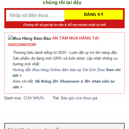
chúng tôi tại đây
Chúng tôi sẽ gọi lại tư vấn & hỗ trợ nhanh nhất có thể
AN TÂM MUA HÀNG TẠI
SAIGONDOOR
Thương hiệu danh tiếng từ 2010 - Luôn đặt uy tín lên hàng đầu
Sản phẩm đa dạng mới 100% và luôn được cập nhật những xu
hướng mới nhất
Hướng dẫn Mua hàng Online đảm bảo tại Sài Gòn Door
Xem chi
tiết >
Xem chi tiết:
Hệ thống 20+ Showroom
&
30+ nhân viên tư
vấn >
Danh mục:
CỬA NHỰA
,
Thẻ:
Báo giá cửa nhựa giá
CỬA NHỰA PVC
rẻ
,
Cửa nhựa nhà vệ sinh
giá rẻ tphcm
,
cửa nhựa pvc
,
Cửa nhựa PVC nhà vệ sinh
,
Cửa nhựa PVC nhà vệ sinh
giá rẻ tphcm
,
Cửa nhựa