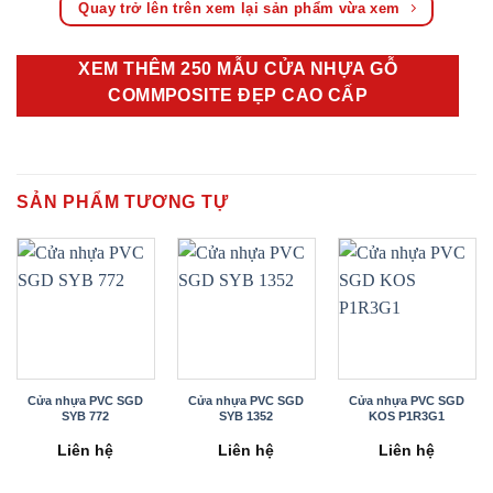
Quay trở lên trên xem lại sản phẩm vừa xem
XEM THÊM 250 MẪU CỬA NHỰA GỖ
COMMPOSITE ĐẸP CAO CẤP
SẢN PHẨM TƯƠNG TỰ
Cửa nhựa PVC SGD
Cửa nhựa PVC SGD
Cửa nhựa PVC SGD
SYB 772
SYB 1352
KOS P1R3G1
Liên hệ
Liên hệ
Liên hệ