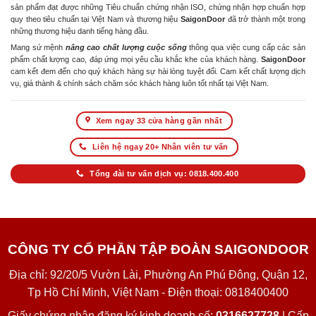
sản phẩm đạt được những Tiêu chuẩn chứng nhận ISO, chứng nhận hợp chuẩn hợp
quy theo tiêu chuẩn tại Việt Nam và thương hiệu
SaigonDoor
đã trở thành một trong
những thương hiệu danh tiếng hàng đầu.
Mang sứ mệnh
nâng cao chất lượng cuộc sống
thông qua việc cung cấp các sản
phẩm chất lượng cao, đáp ứng mọi yêu cầu khắc khe của khách hàng.
SaigonDoor
cam kết đem đến cho quý khách hàng sự hài lòng tuyệt đối. Cam kết chất lượng dịch
vụ, giá thành & chính sách chăm sóc khách hàng luôn tốt nhất tại Việt Nam.
Xem ngay 33 cửa hàng gần nhất
Liên hệ ngay 20+ Nhân viên tư vấn
Tổng đài tư vấn dịch vụ: 0818.400.400
CÔNG TY CỔ PHẦN TẬP ĐOÀN SAIGONDOOR
Địa chỉ: 92/20/5 Vườn Lài, Phường An Phú Đông, Quận 12,
Tp Hồ Chí Minh, Việt Nam - Điện thoại: 0818400400
Giấy chứng nhận đăng ký kinh doanh số:
0316627728
| Cấp