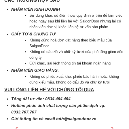
CÁC TRƯỜNG HỢP SAU
NHÂN VIÊN KINH DOANH
Sử dụng khác số điện thoại quy định ở trên để làm việc
hoặc ngay sau khi liên hệ với SaigonDoor nhưng lại có
nhân viên đơn vị khác liên hệ tư vấn sản phẩm.
GIẤY TỜ & CHỨNG TỪ
Không đúng hoá đơn đặt hàng theo biểu mẫu của
SaigonDoor.
Không có dấu đỏ và chữ ký tươi của phó tổng giám đốc
công ty.
Gửi khác, sai lệch thông tin tài khoản ngân hàng
NHÂN VIÊN GIAO HÀNG
:
Không có phiếu xuất kho, phiếu bảo hành hoặc không
đúng kiểu mẫu, không có dấu đỏ và chữ kỷ tươi
VUI LÒNG LIÊN HỆ VỚI CHÚNG TÔI QUA
Tổng đài tư vấn: 0834.494.494
Hotline phản ánh chất lượng sản phẩm dịch vụ:
0933.707.707
Gửi thông tin về email
bdh@saigondoor.vn