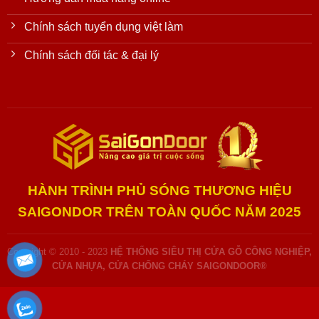
Chính sách tuyển dụng việt làm
Chính sách đối tác & đại lý
HÀNH TRÌNH PHỦ SÓNG THƯƠNG HIỆU
SAIGONDOR TRÊN TOÀN QUỐC NĂM 2025
Copyright © 2010 - 2023
HỆ THỐNG SIÊU THỊ CỬA GỖ CÔNG NGHIỆP,
CỬA NHỰA, CỬA CHỐNG CHÁY SAIGONDOOR®