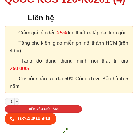
Liên hệ
Giảm giá lên đến
25%
khi thiết kế lắp đặt trọn gói.
Tặng phụ kiện, giao miễn phí nội thành HCM (trên
4 bộ).
Tặng đồ dùng thông minh nội thất trị giá
250.000đ.
Cơ hội nhận ưu đãi 50% Gói dịch vụ Bảo hành 5
năm.
CỬA NHỰA ABS HÀN QUỐC KOS 120-K0201 (4) số lượng
THÊM VÀO GIỎ HÀNG
0834.494.494