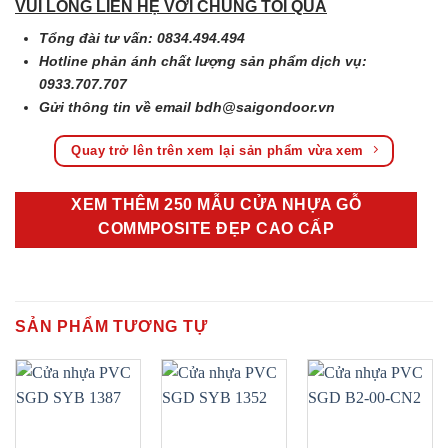
VUI LÒNG LIÊN HỆ VỚI CHÚNG TÔI QUA
Tổng đài tư vấn: 0834.494.494
Hotline phản ánh chất lượng sản phẩm dịch vụ:
0933.707.707
Gửi thông tin về email
bdh@saigondoor.vn
Quay trở lên trên xem lại sản phẩm vừa xem
XEM THÊM 250 MẪU CỬA NHỰA GỖ
COMMPOSITE ĐẸP CAO CẤP
SẢN PHẨM TƯƠNG TỰ