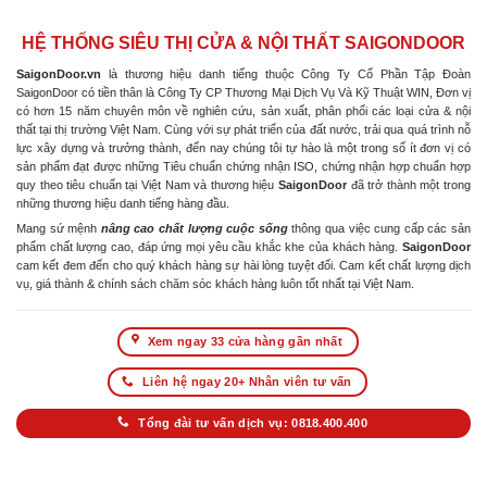
HỆ THỐNG SIÊU THỊ CỬA & NỘI THẤT SAIGONDOOR
SaigonDoor.vn
là thương hiệu danh tiếng thuộc Công Ty Cổ Phần Tập Đoàn
SaigonDoor có tiền thân là Công Ty CP Thương Mại Dịch Vụ Và Kỹ Thuật WIN, Đơn vị
có hơn 15 năm chuyên môn về nghiên cứu, sản xuất, phân phối các loại cửa & nội
thất tại thị trường Việt Nam. Cùng với sự phát triển của đất nước, trải qua quá trình nỗ
lực xây dựng và trưởng thành, đến nay chúng tôi tự hào là một trong số ít đơn vị có
sản phẩm đạt được những Tiêu chuẩn chứng nhận ISO, chứng nhận hợp chuẩn hợp
quy theo tiêu chuẩn tại Việt Nam và thương hiệu
SaigonDoor
đã trở thành một trong
những thương hiệu danh tiếng hàng đầu.
Mang sứ mệnh
nâng cao chất lượng cuộc sống
thông qua việc cung cấp các sản
phẩm chất lượng cao, đáp ứng mọi yêu cầu khắc khe của khách hàng.
SaigonDoor
cam kết đem đến cho quý khách hàng sự hài lòng tuyệt đối. Cam kết chất lượng dịch
vụ, giá thành & chính sách chăm sóc khách hàng luôn tốt nhất tại Việt Nam.
Xem ngay 33 cửa hàng gần nhất
Liên hệ ngay 20+ Nhân viên tư vấn
Tổng đài tư vấn dịch vụ: 0818.400.400