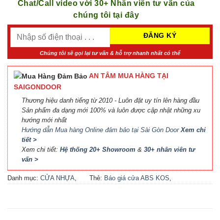
Chat/Call video với 30+ Nhân viên tư vấn của
chúng tôi tại đây
Chúng tôi sẽ gọi lại tư vấn & hỗ trợ nhanh nhất có thể
AN TÂM MUA HÀNG TẠI
SAIGONDOOR
Thương hiệu danh tiếng từ 2010 - Luôn đặt uy tín lên hàng đầu
Sản phẩm đa dạng mới 100% và luôn được cập nhật những xu
hướng mới nhất
Hướng dẫn Mua hàng Online đảm bảo tại Sài Gòn Door
Xem chi
tiết >
Xem chi tiết:
Hệ thống 20+ Showroom
&
30+ nhân viên tư
vấn >
Danh mục:
CỬA NHỰA
,
Thẻ:
Báo giá cửa ABS KOS
,
CỬA NHỰA ABS
,
CỬA
Báo giá cửa nhựa ABS Hàn
NHỰA ABS HÀN QUỐC - 플
Quốc 2021
,
Báo giá cửa
라스틱 문
nhựa ABS Hàn Quốc tại Hà
Nội
,
Cửa ABS KOS
,
Cửa