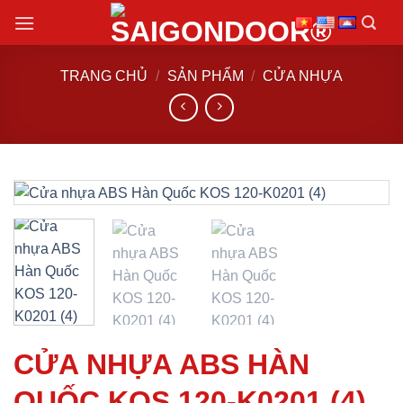
Chuyển
đến
nội
TRANG CHỦ
/
SẢN PHẨM
/
CỬA NHỰA
dung
CỬA NHỰA ABS HÀN
QUỐC KOS 120-K0201 (4)