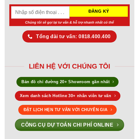
Chúng tôi sẽ gọi lại tư vấn & hỗ trợ nhanh nhất có thể
Tổng đài tư vấn: 0818.400.400
LIÊN HỆ VỚI CHÚNG TÔI
Bản đồ chỉ đường 20+ Showroom gần nhất
Xem danh sách Hotline 30+ nhân viên tư vấn
ĐẶT LỊCH HẸN TƯ VẤN VỚI CHUYÊN GIA
CÔNG CỤ DỰ TOÁN CHI PHÍ ONLINE