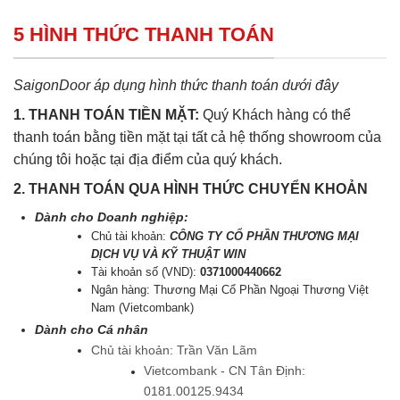
5 HÌNH THỨC THANH TOÁN
SaigonDoor áp dụng hình thức thanh toán dưới đây
1. THANH TOÁN TIỀN MẶT:
Quý Khách hàng có thể
thanh toán bằng tiền mặt tại tất cả hệ thống showroom của
chúng tôi hoặc tại địa điểm của quý khách.
2. THANH TOÁN QUA HÌNH THỨC CHUYỂN KHOẢN
Dành cho Doanh nghiệp:
Chủ tài khoản:
CÔNG TY CỔ PHẦN THƯƠNG MẠI
DỊCH VỤ VÀ KỸ THUẬT WIN
Tài khoản số (VND):
0371000440662
Ngân hàng: Thương Mại Cổ Phần Ngoại Thương Việt
Nam (Vietcombank)
Dành cho Cá nhân
Chủ tài khoản: Trần Văn Lãm
Vietcombank - CN Tân Định:
0181.00125.9434