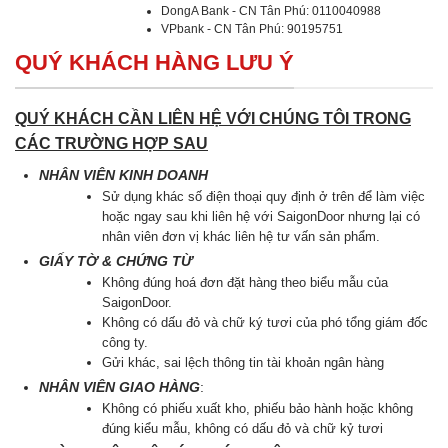
DongA Bank - CN Tân Phú: 0110040988
VPbank - CN Tân Phú: 90195751
QUÝ KHÁCH HÀNG LƯU Ý
QUÝ KHÁCH CẦN LIÊN HỆ VỚI CHÚNG TÔI TRONG
CÁC TRƯỜNG HỢP SAU
NHÂN VIÊN KINH DOANH
Sử dụng khác số điện thoại quy định ở trên để làm việc
hoặc ngay sau khi liên hệ với SaigonDoor nhưng lại có
nhân viên đơn vị khác liên hệ tư vấn sản phẩm.
GIẤY TỜ & CHỨNG TỪ
Không đúng hoá đơn đặt hàng theo biểu mẫu của
SaigonDoor.
Không có dấu đỏ và chữ ký tươi của phó tổng giám đốc
công ty.
Gửi khác, sai lệch thông tin tài khoản ngân hàng
NHÂN VIÊN GIAO HÀNG
:
Không có phiếu xuất kho, phiếu bảo hành hoặc không
đúng kiểu mẫu, không có dấu đỏ và chữ kỷ tươi