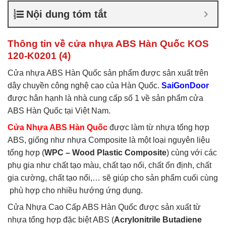
nhựa ABS Hàn Quốc là gì
,
Nội dung tóm tắt
Cửa nhựa ABS Hàn Quốc
tại TP Vĩnh
,
Cửa nhựa ABS
Hàn Quốc tại TPHCM
,
Cửa
Thông tin về cửa nhựa ABS Hàn Quốc KOS
nhựa ABS KOS
120-K0201 (4)
Cửa nhựa ABS Hàn Quốc sản phẩm được sản xuất trên
dây chuyền công nghệ cao của Hàn Quốc.
SaiGonDoor
được hân hạnh là nhà cung cấp số 1 về sản phẩm cửa
ABS Hàn Quốc tại Việt Nam.
Cửa Nhựa ABS Hàn Quốc
được làm từ nhựa tổng hợp
ABS, giống như nhựa Composite là một loại nguyên liệu
tổng hợp (
WPC – Wood Plastic Composite
) cùng với các
phụ gia như chất tạo màu, chất tạo nối, chất ổn định, chất
gia cường, chất tạo nổi,… sẽ giúp cho sản phẩm cuối cùng
phù hợp cho nhiều hướng ứng dụng.
Cửa Nhựa Cao Cấp ABS Hàn Quốc được sản xuất từ
nhựa tổng hợp đặc biệt ABS (
Acrylonitrile Butadiene