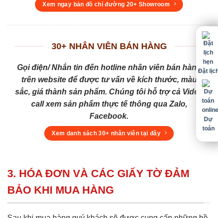
Xem ngay bản đồ chỉ đường 20+ Showroom
30+ NHÂN VIÊN BÁN HÀNG
Gọi điện/ Nhắn tin đến hotline nhân viên bán hàng
Đặt lịc
trên website để được tư vấn về kích thước, màu
sắc, giá thành sản phẩm. Chúng tôi hỗ trợ cả Video
call xem sản phẩm thực tế thông qua Zalo,
Facebook.
Dự
toán
Xem danh sách 30+ nhân viên tại đây
3. HÓA ĐƠN VÀ CÁC GIẤY TỜ ĐẢM
BẢO KHI MUA HÀNG
Sau khi mua hàng quý khách sẽ được cung cấp những hồ