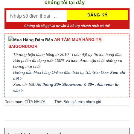
chúng tôi tại đây
Chúng tôi sẽ gọi lại tư vấn & hỗ trợ nhanh nhất có thể
AN TÂM MUA HÀNG TẠI
SAIGONDOOR
Thương hiệu danh tiếng từ 2010 - Luôn đặt uy tín lên hàng đầu
Sản phẩm đa dạng mới 100% và luôn được cập nhật những xu
hướng mới nhất
Hướng dẫn Mua hàng Online đảm bảo tại Sài Gòn Door
Xem chi
tiết >
Xem chi tiết:
Hệ thống 20+ Showroom
&
30+ nhân viên tư
vấn >
Danh mục:
CỬA NHỰA
,
Thẻ:
Báo giá cửa nhựa giá
CỬA NHỰA PVC
rẻ
,
Cửa nhựa nhà vệ sinh
giá rẻ tphcm
,
cửa nhựa pvc
,
Cửa nhựa PVC nhà vệ sinh
,
Cửa nhựa PVC nhà vệ sinh
giá rẻ tphcm
,
Cửa nhựa