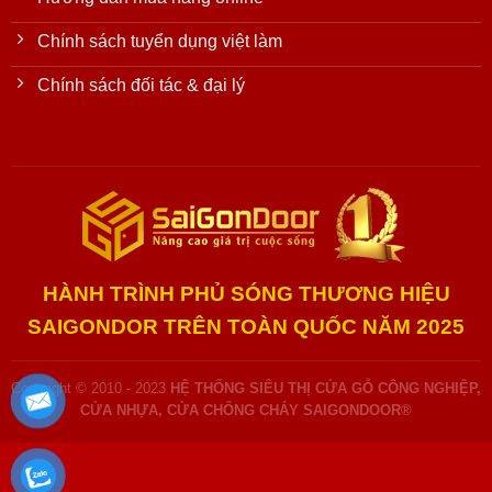
Chính sách tuyển dụng việt làm
Chính sách đối tác & đại lý
HÀNH TRÌNH PHỦ SÓNG THƯƠNG HIỆU
SAIGONDOR TRÊN TOÀN QUỐC NĂM 2025
Copyright © 2010 - 2023
HỆ THỐNG SIÊU THỊ CỬA GỖ CÔNG NGHIỆP,
CỬA NHỰA, CỬA CHỐNG CHÁY SAIGONDOOR®