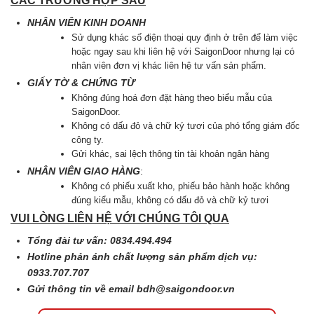
CÁC TRƯỜNG HỢP SAU
NHÂN VIÊN KINH DOANH
Sử dụng khác số điện thoại quy định ở trên để làm việc
hoặc ngay sau khi liên hệ với SaigonDoor nhưng lại có
nhân viên đơn vị khác liên hệ tư vấn sản phẩm.
GIẤY TỜ & CHỨNG TỪ
Không đúng hoá đơn đặt hàng theo biểu mẫu của
SaigonDoor.
Không có dấu đỏ và chữ ký tươi của phó tổng giám đốc
công ty.
Gửi khác, sai lệch thông tin tài khoản ngân hàng
NHÂN VIÊN GIAO HÀNG
:
Không có phiếu xuất kho, phiếu bảo hành hoặc không
đúng kiểu mẫu, không có dấu đỏ và chữ kỷ tươi
VUI LÒNG LIÊN HỆ VỚI CHÚNG TÔI QUA
Tổng đài tư vấn: 0834.494.494
Hotline phản ánh chất lượng sản phẩm dịch vụ:
0933.707.707
Gửi thông tin về email
bdh@saigondoor.vn