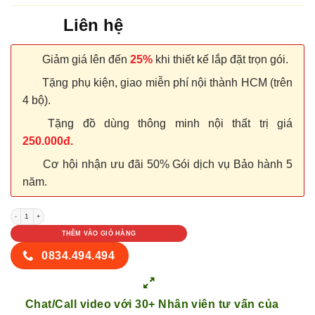
Liên hệ
Giảm giá lên đến
25%
khi thiết kế lắp đặt trọn gói.
Tặng phụ kiện, giao miễn phí nội thành HCM (trên
4 bộ).
Tặng đồ dùng thông minh nội thất trị giá
250.000đ.
Cơ hội nhận ưu đãi 50% Gói dịch vụ Bảo hành 5
năm.
Cửa nhựa PVC SGD SYB 751 số lượng
THÊM VÀO GIỎ HÀNG
0834.494.494
Chat/Call video với 30+ Nhân viên tư vấn của