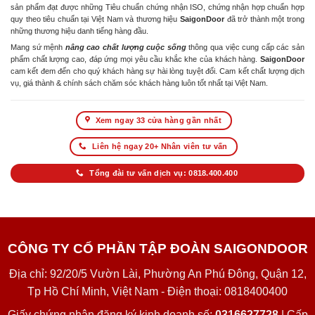
sản phẩm đạt được những Tiêu chuẩn chứng nhận ISO, chứng nhận hợp chuẩn hợp
quy theo tiêu chuẩn tại Việt Nam và thương hiệu
SaigonDoor
đã trở thành một trong
những thương hiệu danh tiếng hàng đầu.
Mang sứ mệnh
nâng cao chất lượng cuộc sống
thông qua việc cung cấp các sản
phẩm chất lượng cao, đáp ứng mọi yêu cầu khắc khe của khách hàng.
SaigonDoor
cam kết đem đến cho quý khách hàng sự hài lòng tuyệt đối. Cam kết chất lượng dịch
vụ, giá thành & chính sách chăm sóc khách hàng luôn tốt nhất tại Việt Nam.
Xem ngay 33 cửa hàng gần nhất
Liên hệ ngay 20+ Nhân viên tư vấn
Tổng đài tư vấn dịch vụ: 0818.400.400
CÔNG TY CỔ PHẦN TẬP ĐOÀN SAIGONDOOR
Địa chỉ: 92/20/5 Vườn Lài, Phường An Phú Đông, Quận 12,
Tp Hồ Chí Minh, Việt Nam - Điện thoại: 0818400400
Giấy chứng nhận đăng ký kinh doanh số:
0316627728
| Cấp