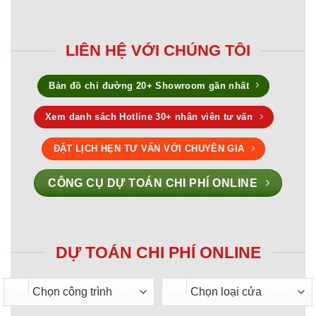
LIÊN HỆ VỚI CHÚNG TÔI
Bản đồ chỉ đường 20+ Showroom gần nhất
Xem danh sách Hotline 30+ nhân viên tư vấn
ĐẶT LỊCH HẸN TƯ VẤN VỚI CHUYÊN GIA
CÔNG CỤ DỰ TOÁN CHI PHÍ ONLINE
DỰ TOÁN CHI PHÍ ONLINE