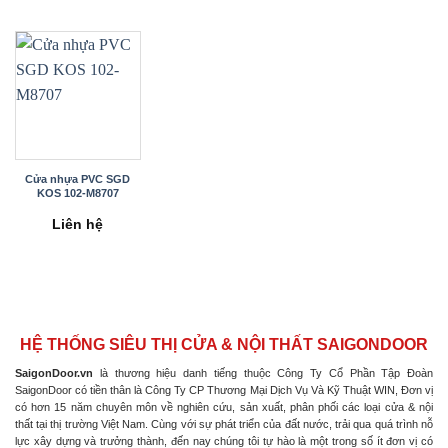
Cửa nhựa PVC SGD
KOS 102-M8707
Liên hệ
HỆ THỐNG SIÊU THỊ CỬA & NỘI THẤT SAIGONDOOR
SaigonDoor.vn
là thương hiệu danh tiếng thuộc Công Ty Cổ Phần Tập Đoàn
SaigonDoor có tiền thân là Công Ty CP Thương Mại Dịch Vụ Và Kỹ Thuật WIN, Đơn vị
có hơn 15 năm chuyên môn về nghiên cứu, sản xuất, phân phối các loại cửa & nội
thất tại thị trường Việt Nam. Cùng với sự phát triển của đất nước, trải qua quá trình nỗ
lực xây dựng và trưởng thành, đến nay chúng tôi tự hào là một trong số ít đơn vị có