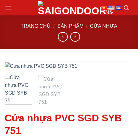
Chuyển
đến
nội
TRANG CHỦ
/
SẢN PHẨM
/
CỬA NHỰA
dung
Cửa nhựa PVC SGD SYB
751