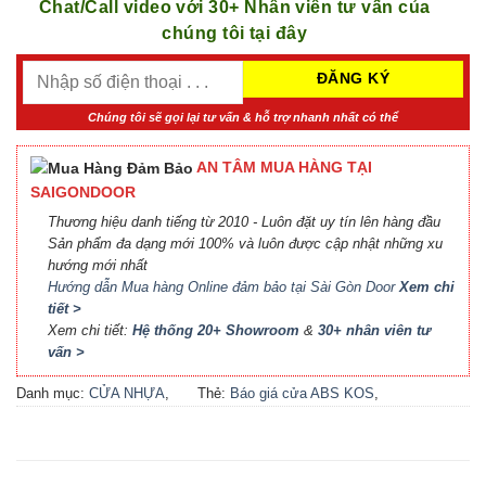
Chat/Call video với 30+ Nhân viên tư vấn của
chúng tôi tại đây
Chúng tôi sẽ gọi lại tư vấn & hỗ trợ nhanh nhất có thể
AN TÂM MUA HÀNG TẠI
SAIGONDOOR
Thương hiệu danh tiếng từ 2010 - Luôn đặt uy tín lên hàng đầu
Sản phẩm đa dạng mới 100% và luôn được cập nhật những xu
hướng mới nhất
Hướng dẫn Mua hàng Online đảm bảo tại Sài Gòn Door
Xem chi
tiết >
Xem chi tiết:
Hệ thống 20+ Showroom
&
30+ nhân viên tư
vấn >
Danh mục:
CỬA NHỰA
,
Thẻ:
Báo giá cửa ABS KOS
,
CỬA NHỰA ABS
,
CỬA
Báo giá cửa nhựa ABS Hàn
NHỰA ABS HÀN QUỐC - 플
Quốc 2021
,
Báo giá cửa
라스틱 문
nhựa ABS Hàn Quốc tại Hà
Nội
,
Cửa ABS KOS
,
Cửa