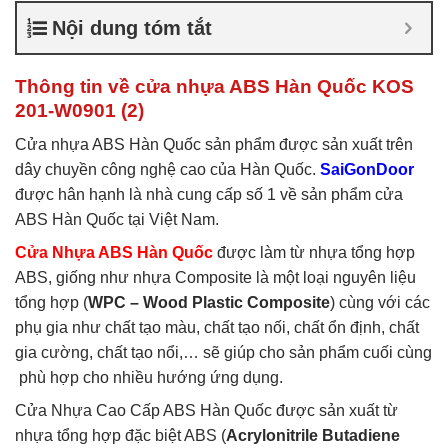
nhựa ABS Hàn Quốc là gì
,
Nội dung tóm tắt
Cửa nhựa ABS Hàn Quốc
tại TP Vĩnh
,
Cửa nhựa ABS
Hàn Quốc tại TPHCM
,
Cửa
Thông tin về cửa nhựa ABS Hàn Quốc KOS
nhựa ABS KOS
201-W0901 (2)
Cửa nhựa ABS Hàn Quốc sản phẩm được sản xuất trên
dây chuyền công nghệ cao của Hàn Quốc.
SaiGonDoor
được hân hạnh là nhà cung cấp số 1 về sản phẩm cửa
ABS Hàn Quốc tại Việt Nam.
Cửa Nhựa ABS Hàn Quốc
được làm từ nhựa tổng hợp
ABS, giống như nhựa Composite là một loại nguyên liệu
tổng hợp (
WPC – Wood Plastic Composite
) cùng với các
phụ gia như chất tạo màu, chất tạo nối, chất ổn định, chất
gia cường, chất tạo nổi,… sẽ giúp cho sản phẩm cuối cùng
phù hợp cho nhiều hướng ứng dụng.
Cửa Nhựa Cao Cấp ABS Hàn Quốc được sản xuất từ
nhựa tổng hợp đặc biệt ABS (
Acrylonitrile Butadiene