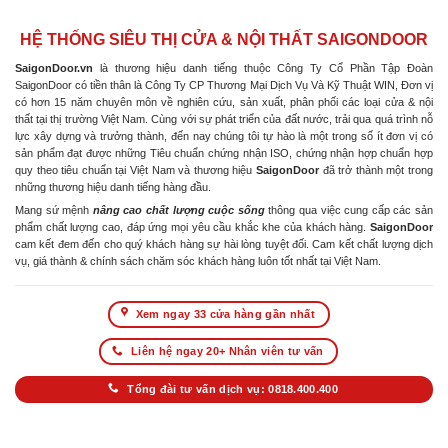
HỆ THỐNG SIÊU THỊ CỬA & NỘI THẤT SAIGONDOOR
SaigonDoor.vn
là thương hiệu danh tiếng thuộc Công Ty Cổ Phần Tập Đoàn
SaigonDoor có tiền thân là Công Ty CP Thương Mại Dịch Vụ Và Kỹ Thuật WIN, Đơn vị
có hơn 15 năm chuyên môn về nghiên cứu, sản xuất, phân phối các loại cửa & nội
thất tại thị trường Việt Nam. Cùng với sự phát triển của đất nước, trải qua quá trình nỗ
lực xây dựng và trưởng thành, đến nay chúng tôi tự hào là một trong số ít đơn vị có
sản phẩm đạt được những Tiêu chuẩn chứng nhận ISO, chứng nhận hợp chuẩn hợp
quy theo tiêu chuẩn tại Việt Nam và thương hiệu
SaigonDoor
đã trở thành một trong
những thương hiệu danh tiếng hàng đầu.
Mang sứ mệnh
nâng cao chất lượng cuộc sống
thông qua việc cung cấp các sản
phẩm chất lượng cao, đáp ứng mọi yêu cầu khắc khe của khách hàng.
SaigonDoor
cam kết đem đến cho quý khách hàng sự hài lòng tuyệt đối. Cam kết chất lượng dịch
vụ, giá thành & chính sách chăm sóc khách hàng luôn tốt nhất tại Việt Nam.
Xem ngay 33 cửa hàng gần nhất
Liên hệ ngay 20+ Nhân viên tư vấn
Tổng đài tư vấn dịch vụ: 0818.400.400