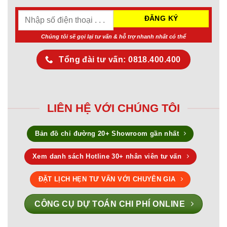
Chúng tôi sẽ gọi lại tư vấn & hỗ trợ nhanh nhất có thể
Tổng đài tư vấn: 0818.400.400
LIÊN HỆ VỚI CHÚNG TÔI
Bản đồ chỉ đường 20+ Showroom gần nhất
Xem danh sách Hotline 30+ nhân viên tư vấn
ĐẶT LỊCH HẸN TƯ VẤN VỚI CHUYÊN GIA
CÔNG CỤ DỰ TOÁN CHI PHÍ ONLINE