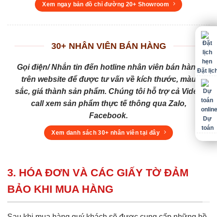
Xem ngay bản đồ chỉ đường 20+ Showroom
30+ NHÂN VIÊN BÁN HÀNG
Gọi điện/ Nhắn tin đến hotline nhân viên bán hàng
Đặt lịc
trên website để được tư vấn về kích thước, màu
sắc, giá thành sản phẩm. Chúng tôi hỗ trợ cả Video
call xem sản phẩm thực tế thông qua Zalo,
Facebook.
Dự
toán
Xem danh sách 30+ nhân viên tại đây
3. HÓA ĐƠN VÀ CÁC GIẤY TỜ ĐẢM
BẢO KHI MUA HÀNG
Sau khi mua hàng quý khách sẽ được cung cấp những hồ