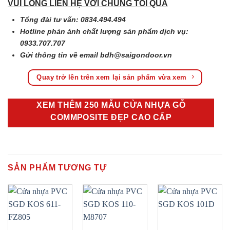
VUI LÒNG LIÊN HỆ VỚI CHÚNG TÔI QUA
Tổng đài tư vấn: 0834.494.494
Hotline phản ánh chất lượng sản phẩm dịch vụ:
0933.707.707
Gửi thông tin về email
bdh@saigondoor.vn
Quay trở lên trên xem lại sản phẩm vừa xem
XEM THÊM 250 MẪU CỬA NHỰA GỖ
COMMPOSITE ĐẸP CAO CẤP
SẢN PHẨM TƯƠNG TỰ