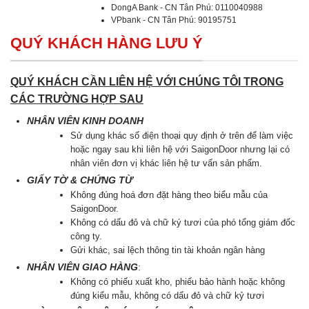
DongA Bank - CN Tân Phú: 0110040988
VPbank - CN Tân Phú: 90195751
QUÝ KHÁCH HÀNG LƯU Ý
QUÝ KHÁCH CẦN LIÊN HỆ VỚI CHÚNG TÔI TRONG
CÁC TRƯỜNG HỢP SAU
NHÂN VIÊN KINH DOANH
Sử dụng khác số điện thoại quy định ở trên để làm việc
hoặc ngay sau khi liên hệ với SaigonDoor nhưng lại có
nhân viên đơn vị khác liên hệ tư vấn sản phẩm.
GIẤY TỜ & CHỨNG TỪ
Không đúng hoá đơn đặt hàng theo biểu mẫu của
SaigonDoor.
Không có dấu đỏ và chữ ký tươi của phó tổng giám đốc
công ty.
Gửi khác, sai lệch thông tin tài khoản ngân hàng
NHÂN VIÊN GIAO HÀNG
:
Không có phiếu xuất kho, phiếu bảo hành hoặc không
đúng kiểu mẫu, không có dấu đỏ và chữ kỷ tươi