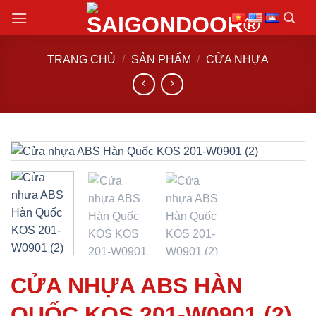
Chuyển
đến
nội
TRANG CHỦ
/
SẢN PHẨM
/
CỬA NHỰA
dung
CỬA NHỰA ABS HÀN
QUỐC KOS 201-W0901 (2)