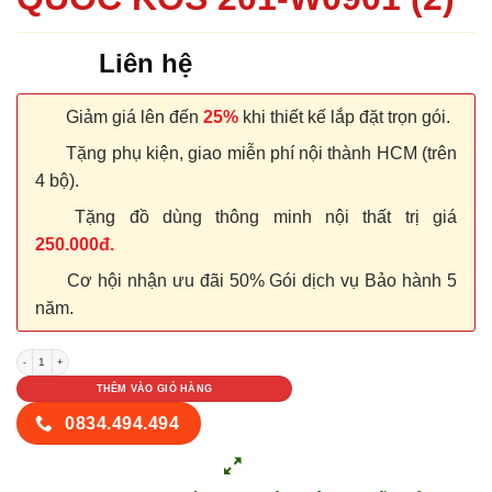
Liên hệ
Giảm giá lên đến
25%
khi thiết kế lắp đặt trọn gói.
Tặng phụ kiện, giao miễn phí nội thành HCM (trên
4 bộ).
Tặng đồ dùng thông minh nội thất trị giá
250.000đ.
Cơ hội nhận ưu đãi 50% Gói dịch vụ Bảo hành 5
năm.
CỬA NHỰA ABS HÀN QUỐC KOS 201-W0901 (2) số lượng
THÊM VÀO GIỎ HÀNG
0834.494.494