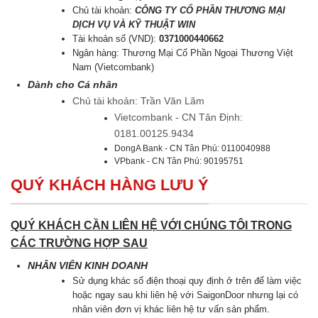
Chủ tài khoản:
CÔNG TY CỔ PHẦN THƯƠNG MẠI
DỊCH VỤ VÀ KỸ THUẬT WIN
Tài khoản số (VND):
0371000440662
Ngân hàng: Thương Mại Cổ Phần Ngoại Thương Việt
Nam (Vietcombank)
Dành cho Cá nhân
Chủ tài khoản: Trần Văn Lãm
Vietcombank - CN Tân Định:
0181.00125.9434
DongA Bank - CN Tân Phú: 0110040988
VPbank - CN Tân Phú: 90195751
QUÝ KHÁCH HÀNG LƯU Ý
QUÝ KHÁCH CẦN LIÊN HỆ VỚI CHÚNG TÔI TRONG
CÁC TRƯỜNG HỢP SAU
NHÂN VIÊN KINH DOANH
Sử dụng khác số điện thoại quy định ở trên để làm việc
hoặc ngay sau khi liên hệ với SaigonDoor nhưng lại có
nhân viên đơn vị khác liên hệ tư vấn sản phẩm.