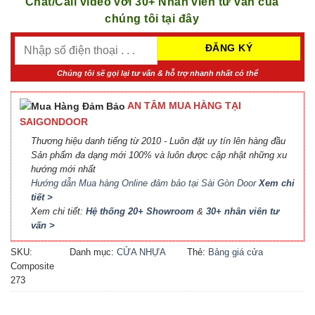
Chat/Call video với 30+ Nhân viên tư vấn của
chúng tôi tại đây
Chúng tôi sẽ gọi lại tư vấn & hỗ trợ nhanh nhất có thể
AN TÂM MUA HÀNG TẠI
SAIGONDOOR
Thương hiệu danh tiếng từ 2010 - Luôn đặt uy tín lên hàng đầu
Sản phẩm đa dạng mới 100% và luôn được cập nhật những xu
hướng mới nhất
Hướng dẫn Mua hàng Online đảm bảo tại Sài Gòn Door
Xem chi
tiết >
Xem chi tiết:
Hệ thống 20+ Showroom
&
30+ nhân viên tư
vấn >
SKU:
Danh mục:
CỬA NHỰA
Thẻ:
Bảng giá cửa
Composite
COMPOSITE
Composite
,
Báo giá cửa
273
nhựa Composite
,
Cửa nhựa
Composite giá bao nhiêu
,
Cửa nhựa composite là gì
,