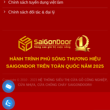
Chính sách tuyển dụng việt làm
Chính sách đối tác & đại lý
HÀNH TRÌNH PHỦ SÓNG THƯƠNG HIỆU
SAIGONDOR TRÊN TOÀN QUỐC NĂM 2025
Copyright © 2010 - 2023
HỆ THỐNG SIÊU THỊ CỬA GỖ CÔNG NGHIỆP,
CỬA NHỰA, CỬA CHỐNG CHÁY SAIGONDOOR®