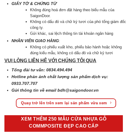
GIẤY TỜ & CHỨNG TỪ
Không đúng hoá đơn đặt hàng theo biểu mẫu của
SaigonDoor.
Không có dấu đỏ và chữ ký tươi của phó tổng giám đốc
công ty.
Gửi khác, sai lệch thông tin tài khoản ngân hàng
NHÂN VIÊN GIAO HÀNG
:
Không có phiếu xuất kho, phiếu bảo hành hoặc không
đúng kiểu mẫu, không có dấu đỏ và chữ kỷ tươi
VUI LÒNG LIÊN HỆ VỚI CHÚNG TÔI QUA
Tổng đài tư vấn: 0834.494.494
Hotline phản ánh chất lượng sản phẩm dịch vụ:
0933.707.707
Gửi thông tin về email
bdh@saigondoor.vn
Quay trở lên trên xem lại sản phẩm vừa xem
XEM THÊM 250 MẪU CỬA NHỰA GỖ
COMMPOSITE ĐẸP CAO CẤP