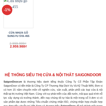
2.959.998₫.
2.959.988₫.
2.959.
-1%
CỬA NHỰA GỖ
SUNGYU SYA-455
2.999.999
₫
Giá
Giá
2.959.988
₫
gốc
hiện
là:
tại
2.999.999₫.
là:
2.959.988₫.
HỆ THỐNG SIÊU THỊ CỬA & NỘI THẤT SAIGONDOOR
SaigonDoor.vn
là thương hiệu danh tiếng thuộc Công Ty Cổ Phần Tập Đoàn
SaigonDoor có tiền thân là Công Ty CP Thương Mại Dịch Vụ Và Kỹ Thuật WIN, Đơn vị
có hơn 15 năm chuyên môn về nghiên cứu, sản xuất, phân phối các loại cửa & nội
thất tại thị trường Việt Nam. Cùng với sự phát triển của đất nước, trải qua quá trình nỗ
lực xây dựng và trưởng thành, đến nay chúng tôi tự hào là một trong số ít đơn vị có
sản phẩm đạt được những Tiêu chuẩn chứng nhận ISO, chứng nhận hợp chuẩn hợp
quy theo tiêu chuẩn tại Việt Nam và thương hiệu
SaigonDoor
đã trở thành một trong