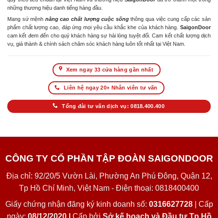
những thương hiệu danh tiếng hàng đầu.
Mang sứ mệnh
nâng cao chất lượng cuộc sống
thông qua việc cung cấp các sản
phẩm chất lượng cao, đáp ứng mọi yêu cầu khắc khe của khách hàng.
SaigonDoor
cam kết đem đến cho quý khách hàng sự hài lòng tuyệt đối. Cam kết chất lượng dịch
vụ, giá thành & chính sách chăm sóc khách hàng luôn tốt nhất tại Việt Nam.
Xem ngay 33 cửa hàng gần nhất
Liên hệ ngay 20+ Nhân viên tư vấn
Tổng đài tư vấn dịch vụ: 0818.400.400
CÔNG TY CỔ PHẦN TẬP ĐOÀN SAIGONDOOR
Địa chỉ: 92/20/5 Vườn Lài, Phường An Phú Đông, Quận 12,
Tp Hồ Chí Minh, Việt Nam - Điện thoại: 0818400400
Giấy chứng nhận đăng ký kinh doanh số:
0316627728
| Cấp
ngày:
08/12/2020 |
Cấp bởi
Sở kế hoạch và Đầu tư Tp Hồ