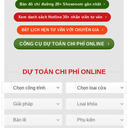
Bản đồ chỉ đường 20+ Showroom gần nhất
Xem danh sách Hotline 30+ nhân viên tư vấn
ĐẶT LỊCH HẸN TƯ VẤN VỚI CHUYÊN GIA
CÔNG CỤ DỰ TOÁN CHI PHÍ ONLINE
DỰ TOÁN CHI PHÍ ONLINE