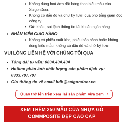
Không đúng hoá đơn đặt hàng theo biểu mẫu của
SaigonDoor.
Không có dấu đỏ và chữ ký tươi của phó tổng giám đốc
công ty.
Gửi khác, sai lệch thông tin tài khoản ngân hàng
NHÂN VIÊN GIAO HÀNG
:
Không có phiếu xuất kho, phiếu bảo hành hoặc không
đúng kiểu mẫu, không có dấu đỏ và chữ kỷ tươi
VUI LÒNG LIÊN HỆ VỚI CHÚNG TÔI QUA
Tổng đài tư vấn: 0834.494.494
Hotline phản ánh chất lượng sản phẩm dịch vụ:
0933.707.707
Gửi thông tin về email
bdh@saigondoor.vn
Quay trở lên trên xem lại sản phẩm vừa xem
XEM THÊM 250 MẪU CỬA NHỰA GỖ
COMMPOSITE ĐẸP CAO CẤP