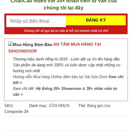
Chat/Call video với 30+ Nhân viên tư vấn của
chúng tôi tại đây
Chúng tôi sẽ gọi lại tư vấn & hỗ trợ nhanh nhất có thể
AN TÂM MUA HÀNG TẠI
SAIGONDOOR
Thương hiệu danh tiếng từ 2010 - Luôn đặt uy tín lên hàng đầu
Sản phẩm đa dạng mới 100% và luôn được cập nhật những xu
hướng mới nhất
Hướng dẫn Mua hàng Online đảm bảo tại Sài Gòn Door
Xem chi
tiết >
Xem chi tiết:
Hệ thống 20+ Showroom
&
30+ nhân viên tư
vấn >
SKU:
Danh mục:
CỬA NHỰA
Thẻ:
Bảng giá cửa
Composite 2A
COMPOSITE
Composite
,
Báo giá cửa
nhựa Composite
,
Cửa nhựa
Composite giá bao nhiêu
,
Cửa nhựa composite là gì
,