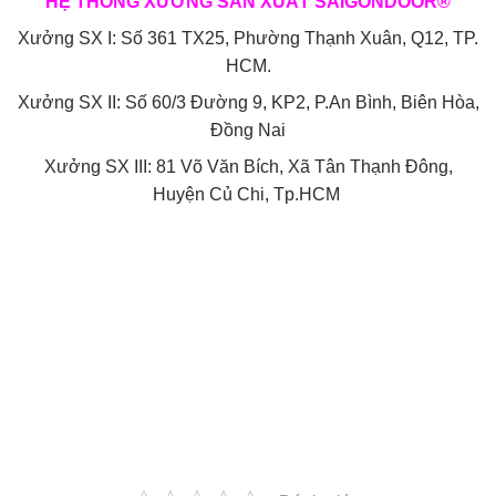
HỆ THỐNG XƯỞNG SẢN XUẤT SAIGONDOOR®
Xưởng SX I: Số 361 TX25, Phường Thạnh Xuân, Q12, TP.
HCM.
Xưởng SX II: Số 60/3 Đường 9, KP2, P.An Bình, Biên Hòa,
Đồng Nai
Xưởng SX III: 81 Võ Văn Bích, Xã Tân Thạnh Đông,
Huyện Củ Chi, Tp.HCM