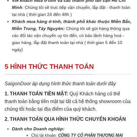
Với khách mua ở tỉnh và các thành phố lân cận Hồ Chí
Minh
: Chúng tôi sẽ trực tiếp vận chuyển, lắp đặt - thanh toán
tại nhà ( thời gian 24 đến 48h )
Khách mua hàng ở tỉnh, thành phố khác thuộc Miền Bắc,
Miền Trung, Tây Nguyên:
Chúng tôi sẽ gửi hàng thông qua
các đối tác vận chuyển uy tín đến, có bảo lãnh hàng hoá -
giao hàng, lắp đặt thanh toán tại nhà ( thời gian 5 đến 10
ngày)
5 HÌNH THỨC THANH TOÁN
SaigonDoor áp dụng hình thức thanh toán dưới đây
1. THANH TOÁN TIỀN MẶT:
Quý Khách hàng có thể
thanh toán bằng tiền mặt tại tất cả hệ thống showroom của
chúng tôi hoặc tại địa điểm của quý khách.
2. THANH TOÁN QUA HÌNH THỨC CHUYỂN KHOẢN
Dành cho Doanh nghiệp:
Chủ tài khoản:
CÔNG TY CỔ PHẦN THƯƠNG MẠI