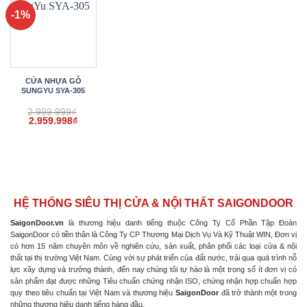
-1%
CỬA NHỰA GỖ
SUNGYU SYA-305
2.999.999
₫
Giá
Giá
2.959.998
₫
gốc
hiện
là:
tại
2.999.999₫.
là:
2.959.998₫.
HỆ THỐNG SIÊU THỊ CỬA & NỘI THẤT SAIGONDOOR
SaigonDoor.vn
là thương hiệu danh tiếng thuộc Công Ty Cổ Phần Tập Đoàn
SaigonDoor có tiền thân là Công Ty CP Thương Mại Dịch Vụ Và Kỹ Thuật WIN, Đơn vị
có hơn 15 năm chuyên môn về nghiên cứu, sản xuất, phân phối các loại cửa & nội
thất tại thị trường Việt Nam. Cùng với sự phát triển của đất nước, trải qua quá trình nỗ
lực xây dựng và trưởng thành, đến nay chúng tôi tự hào là một trong số ít đơn vị có
sản phẩm đạt được những Tiêu chuẩn chứng nhận ISO, chứng nhận hợp chuẩn hợp
quy theo tiêu chuẩn tại Việt Nam và thương hiệu
SaigonDoor
đã trở thành một trong
những thương hiệu danh tiếng hàng đầu.