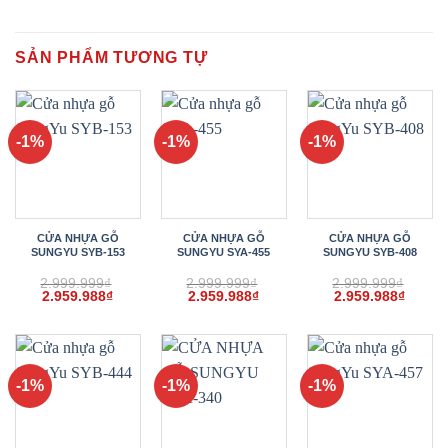
SẢN PHẨM TƯƠNG TỰ
-1%
-1%
-1%
CỬA NHỰA GỖ
CỬA NHỰA GỖ
CỬA NHỰA GỖ
SUNGYU SYB-153
SUNGYU SYA-455
SUNGYU SYB-408
2.999.999
₫
2.999.999
₫
2.999.999
₫
Giá
Giá
Giá
Giá
Giá
Giá
2.959.988
₫
2.959.988
₫
2.959.988
₫
gốc
hiện
gốc
hiện
gốc
hiện
là:
tại
là:
tại
là:
tại
2.999.999₫.
là:
2.999.999₫.
là:
2.999.999₫.
là:
2.959.988₫.
2.959.988₫.
2.959.
-1%
-1%
-1%