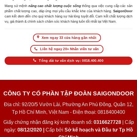
Mang sứ mệnh
nâng cao chất lượng cuộc sống
thông qua việc cung cấp các sản
phẩm chất lượng cao, đáp ứng mọi yêu cầu khắc khe của khách hàng.
SaigonDoor
cam kết đem đến cho quý khách hàng sự hài lòng tuyệt đối. Cam kết chất lượng dịch
vụ, giá thành & chính sách chăm sóc khách hàng luôn tốt nhất tại Việt Nam.
Xem ngay 33 cửa hàng gần nhất
Liên hệ ngay 20+ Nhân viên tư vấn
Tổng đài tư vấn dịch vụ: 0818.400.400
CÔNG TY CỔ PHẦN TẬP ĐOÀN SAIGONDOOR
Địa chỉ: 92/20/5 Vườn Lài, Phường An Phú Đông, Quận 12,
Tp Hồ Chí Minh, Việt Nam - Điện thoại: 0818400400
Giấy chứng nhận đăng ký kinh doanh số:
0316627728
| Cấp
ngày:
08/12/2020 |
Cấp bởi
Sở kế hoạch và Đầu tư Tp Hồ