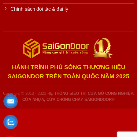
Chính sách đối tác & đại lý
HÀNH TRÌNH PHỦ SÓNG THƯƠNG HIỆU
SAIGONDOR TRÊN TOÀN QUỐC NĂM 2025
Copyright © 2010 - 2023
HỆ THỐNG SIÊU THỊ CỬA GỖ CÔNG NGHIỆP,
CỬA NHỰA, CỬA CHỐNG CHÁY SAIGONDOOR®