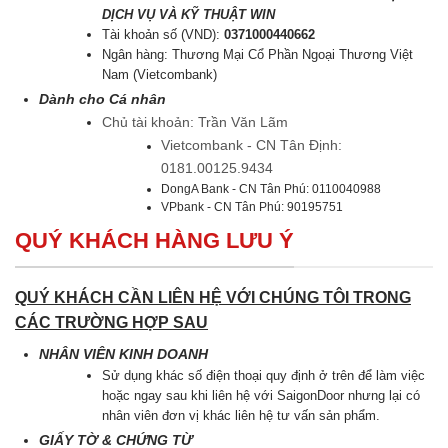
DỊCH VỤ VÀ KỸ THUẬT WIN
Tài khoản số (VND):
0371000440662
Ngân hàng: Thương Mại Cổ Phần Ngoại Thương Việt
Nam (Vietcombank)
Dành cho Cá nhân
Chủ tài khoản: Trần Văn Lãm
Vietcombank - CN Tân Định:
0181.00125.9434
DongA Bank - CN Tân Phú: 0110040988
VPbank - CN Tân Phú: 90195751
QUÝ KHÁCH HÀNG LƯU Ý
QUÝ KHÁCH CẦN LIÊN HỆ VỚI CHÚNG TÔI TRONG
CÁC TRƯỜNG HỢP SAU
NHÂN VIÊN KINH DOANH
Sử dụng khác số điện thoại quy định ở trên để làm việc
hoặc ngay sau khi liên hệ với SaigonDoor nhưng lại có
nhân viên đơn vị khác liên hệ tư vấn sản phẩm.
GIẤY TỜ & CHỨNG TỪ