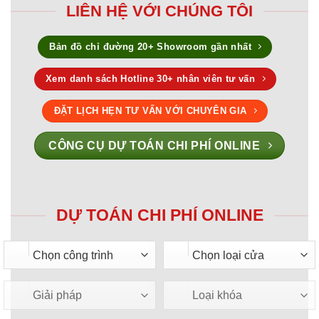
LIÊN HỆ VỚI CHÚNG TÔI
Bản đồ chỉ đường 20+ Showroom gần nhất
Xem danh sách Hotline 30+ nhân viên tư vấn
ĐẶT LỊCH HẸN TƯ VẤN VỚI CHUYÊN GIA
CÔNG CỤ DỰ TOÁN CHI PHÍ ONLINE
DỰ TOÁN CHI PHÍ ONLINE