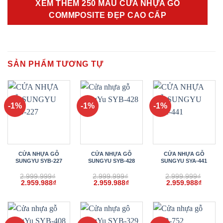
XEM THÊM 250 MẪU CỬA NHỰA GỖ
COMMPOSITE ĐẸP CAO CẤP
SẢN PHẨM TƯƠNG TỰ
-1%
-1%
-1%
CỬA NHỰA GỖ
CỬA NHỰA GỖ
CỬA NHỰA GỖ
SUNGYU SYB-227
SUNGYU SYB-428
SUNGYU SYA-441
2.999.999
₫
2.999.999
₫
2.999.999
₫
Giá
Giá
Giá
Giá
Giá
Giá
2.959.988
₫
2.959.988
₫
2.959.988
₫
gốc
hiện
gốc
hiện
gốc
hiện
là:
tại
là:
tại
là:
tại
2.999.999₫.
là:
2.999.999₫.
là:
2.999.999₫.
là:
2.959.988₫.
2.959.988₫.
2.959.