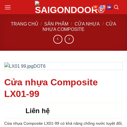
Chuyển
đến
nội
TRANG CHỦ
/
SẢN PHẨM
/
CỬA NHỰA
/
CỬA
dung
NHỰA COMPOSITE
Cửa nhựa Composite
LX01-99
Liên hệ
Cửa nhựa Composite LX01-99 có khả năng chống nước tuyệt đối,