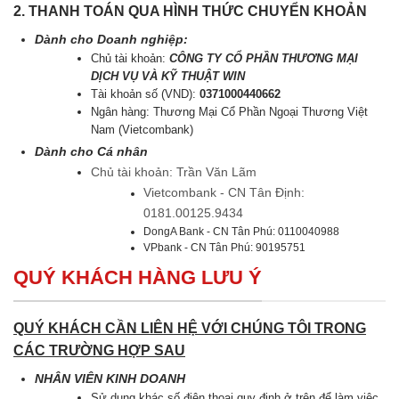
2. THANH TOÁN QUA HÌNH THỨC CHUYỂN KHOẢN
Dành cho Doanh nghiệp:
Chủ tài khoản:
CÔNG TY CỔ PHẦN THƯƠNG MẠI
DỊCH VỤ VÀ KỸ THUẬT WIN
Tài khoản số (VND):
0371000440662
Ngân hàng: Thương Mại Cổ Phần Ngoại Thương Việt
Nam (Vietcombank)
Dành cho Cá nhân
Chủ tài khoản: Trần Văn Lãm
Vietcombank - CN Tân Định:
0181.00125.9434
DongA Bank - CN Tân Phú: 0110040988
VPbank - CN Tân Phú: 90195751
QUÝ KHÁCH HÀNG LƯU Ý
QUÝ KHÁCH CẦN LIÊN HỆ VỚI CHÚNG TÔI TRONG
CÁC TRƯỜNG HỢP SAU
NHÂN VIÊN KINH DOANH
Sử dụng khác số điện thoại quy định ở trên để làm việc