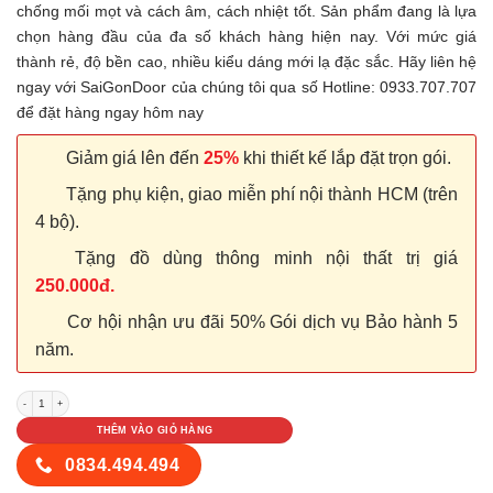
chống mối mọt và cách âm, cách nhiệt tốt. Sản phẩm đang là lựa
chọn hàng đầu của đa số khách hàng hiện nay. Với mức giá
thành rẻ, độ bền cao, nhiều kiểu dáng mới lạ đặc sắc. Hãy liên hệ
ngay với SaiGonDoor của chúng tôi qua số Hotline: 0933.707.707
để đặt hàng ngay hôm nay
Giảm giá lên đến
25%
khi thiết kế lắp đặt trọn gói.
Tặng phụ kiện, giao miễn phí nội thành HCM (trên
4 bộ).
Tặng đồ dùng thông minh nội thất trị giá
250.000đ.
Cơ hội nhận ưu đãi 50% Gói dịch vụ Bảo hành 5
năm.
Cửa nhựa Composite LX01-99 số lượng
THÊM VÀO GIỎ HÀNG
0834.494.494