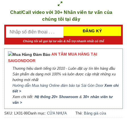
Chat/Call video với 30+ Nhân viên tư vấn của
chúng tôi tại đây
Chúng tôi sẽ gọi lại tư vấn & hỗ trợ nhanh nhất có thể
AN TÂM MUA HÀNG TẠI
SAIGONDOOR
Thương hiệu danh tiếng từ 2010 - Luôn đặt uy tín lên hàng đầu
Sản phẩm đa dạng mới 100% và luôn được cập nhật những xu
hướng mới nhất
Hướng dẫn Mua hàng Online đảm bảo tại Sài Gòn Door
Xem chi
tiết >
Xem chi tiết:
Hệ thống 20+ Showroom
&
30+ nhân viên tư
vấn >
SKU:
LX01-99
Danh mục:
CỬA NHỰA
Thẻ:
Bảng giá cửa
COMPOSITE
Composite
,
Báo giá cửa
nhựa Composite
,
Cửa nhựa