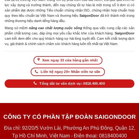
lực xây dựng và trưởng thành, đến nay chúng tôi tự hào là một trong số ít đơn vị có
sản phẩm đạt được những Tiêu chuẩn chứng nhận ISO, chứng nhận hợp chuẩn hợp
quy theo tiêu chuẩn tại Việt Nam và thương hiệu
SaigonDoor
đã trở thành một trong
những thương hiệu danh tiếng hàng đầu.
Mang sứ mệnh
nâng cao chất lượng cuộc sống
thông qua việc cung cấp các sản
phẩm chất lượng cao, đáp ứng mọi yêu cầu khắc khe của khách hàng.
SaigonDoor
cam kết đem đến cho quý khách hàng sự hài lòng tuyệt đối. Cam kết chất lượng dịch
vụ, giá thành & chính sách chăm sóc khách hàng luôn tốt nhất tại Việt Nam.
Xem ngay 33 cửa hàng gần nhất
Liên hệ ngay 20+ Nhân viên tư vấn
Tổng đài tư vấn dịch vụ: 0818.400.400
CÔNG TY CỔ PHẦN TẬP ĐOÀN SAIGONDOOR
Địa chỉ: 92/20/5 Vườn Lài, Phường An Phú Đông, Quận 12,
Tp Hồ Chí Minh, Việt Nam - Điện thoại: 0818400400