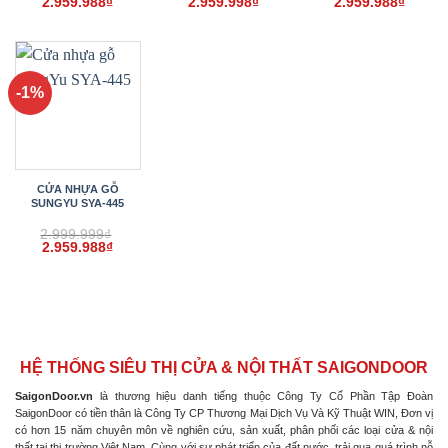
Giá
Giá
Giá
Giá
Giá
Giá
2.959.988
₫
2.959.998
₫
2.959.988
₫
gốc
hiện
gốc
hiện
gốc
hiện
là:
tại
là:
tại
là:
tại
2.999.999₫.
là:
2.999.999₫.
là:
2.999.999₫.
là:
2.959.988₫.
2.959.998₫.
2.959.
-1%
CỬA NHỰA GỖ
SUNGYU SYA-445
2.999.999
₫
Giá
Giá
2.959.988
₫
gốc
hiện
là:
tại
2.999.999₫.
là:
2.959.988₫.
HỆ THỐNG SIÊU THỊ CỬA & NỘI THẤT SAIGONDOOR
SaigonDoor.vn
là thương hiệu danh tiếng thuộc Công Ty Cổ Phần Tập Đoàn
SaigonDoor có tiền thân là Công Ty CP Thương Mại Dịch Vụ Và Kỹ Thuật WIN, Đơn vị
có hơn 15 năm chuyên môn về nghiên cứu, sản xuất, phân phối các loại cửa & nội
thất tại thị trường Việt Nam. Cùng với sự phát triển của đất nước, trải qua quá trình nỗ