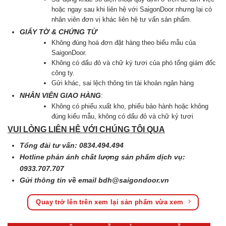
hoặc ngay sau khi liên hệ với SaigonDoor nhưng lại có
nhân viên đơn vị khác liên hệ tư vấn sản phẩm.
GIẤY TỜ & CHỨNG TỪ
Không đúng hoá đơn đặt hàng theo biểu mẫu của
SaigonDoor.
Không có dấu đỏ và chữ ký tươi của phó tổng giám đốc
công ty.
Gửi khác, sai lệch thông tin tài khoản ngân hàng
NHÂN VIÊN GIAO HÀNG
:
Không có phiếu xuất kho, phiếu bảo hành hoặc không
đúng kiểu mẫu, không có dấu đỏ và chữ kỷ tươi
VUI LÒNG LIÊN HỆ VỚI CHÚNG TÔI QUA
Tổng đài tư vấn: 0834.494.494
Hotline phản ánh chất lượng sản phẩm dịch vụ:
0933.707.707
Gửi thông tin về email
bdh@saigondoor.vn
Quay trở lên trên xem lại sản phẩm vừa xem