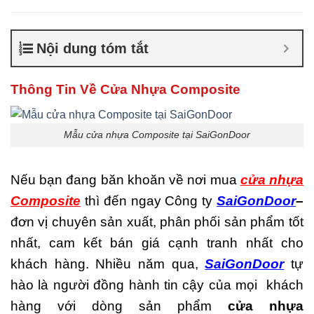
Composite giá bao nhiêu
,
Cửa nhựa composite là gì
,
Cửa nhựa composite
Nội dung tóm tắt
TPHCM
,
Cửa nhựa gỗ
composite có tốt không
,
Sản
xuất cửa nhựa composite
Thông Tin Về Cửa Nhựa Composite
Mẫu cửa nhựa Composite tại SaiGonDoor
Nếu bạn đang băn khoăn về nơi mua
cửa nhựa
Composite
thì đến ngay Công ty
SaiGonDoor
–
đơn vị chuyên sản xuất, phân phối sản phẩm tốt
nhất, cam kết bán giá cạnh tranh nhất cho
khách hàng. Nhiều năm qua,
SaiGonDoor
tự
hào là người đồng hành tin cậy của mọi khách
hàng với dòng sản phẩm
cửa nhựa