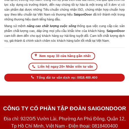
lực xây dựng và trưởng thành, đến nay chúng tôi tự hào là một trong số ít đơn vị có
sản phẩm đạt được những Tiêu chuẩn chứng nhận ISO, chứng nhận hợp chuẩn hợp
quy theo tiêu chuẩn tại Việt Nam và thương hiệu
SaigonDoor
đã trở thành một trong
những thương hiệu danh tiếng hàng đầu.
Mang sứ mệnh
nâng cao chất lượng cuộc sống
thông qua việc cung cấp các sản
phẩm chất lượng cao, đáp ứng mọi yêu cầu khắc khe của khách hàng.
SaigonDoor
cam kết đem đến cho quý khách hàng sự hài lòng tuyệt đối. Cam kết chất lượng dịch
vụ, giá thành & chính sách chăm sóc khách hàng luôn tốt nhất tại Việt Nam.
Xem ngay 33 cửa hàng gần nhất
Liên hệ ngay 20+ Nhân viên tư vấn
Tổng đài tư vấn dịch vụ: 0818.400.400
CÔNG TY CỔ PHẦN TẬP ĐOÀN SAIGONDOOR
Địa chỉ: 92/20/5 Vườn Lài, Phường An Phú Đông, Quận 12,
Tp Hồ Chí Minh, Việt Nam - Điện thoại: 0818400400