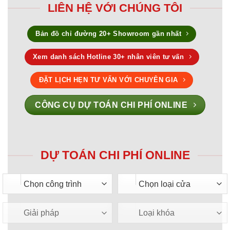
LIÊN HỆ VỚI CHÚNG TÔI
Bản đồ chỉ đường 20+ Showroom gần nhất
Xem danh sách Hotline 30+ nhân viên tư vấn
ĐẶT LỊCH HẸN TƯ VẤN VỚI CHUYÊN GIA
CÔNG CỤ DỰ TOÁN CHI PHÍ ONLINE
DỰ TOÁN CHI PHÍ ONLINE