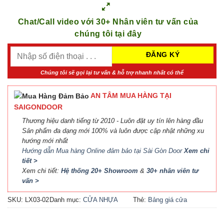
Chat/Call video với 30+ Nhân viên tư vấn của
chúng tôi tại đây
Chúng tôi sẽ gọi lại tư vấn & hỗ trợ nhanh nhất có thể
AN TÂM MUA HÀNG TẠI
SAIGONDOOR
Thương hiệu danh tiếng từ 2010 - Luôn đặt uy tín lên hàng đầu
Sản phẩm đa dạng mới 100% và luôn được cập nhật những xu
hướng mới nhất
Hướng dẫn Mua hàng Online đảm bảo tại Sài Gòn Door
Xem chi
tiết >
Xem chi tiết:
Hệ thống 20+ Showroom
&
30+ nhân viên tư
vấn >
SKU:
LX03-02
Danh mục:
CỬA NHỰA
Thẻ:
Bảng giá cửa
COMPOSITE
Composite
,
Báo giá cửa
nhựa Composite
,
Cửa nhựa