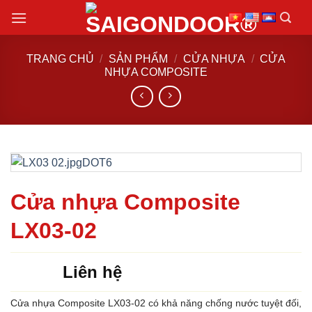
Chuyển
đến
nội
TRANG CHỦ
/
SẢN PHẨM
/
CỬA NHỰA
/
CỬA
dung
NHỰA COMPOSITE
Cửa nhựa Composite
LX03-02
Liên hệ
Cửa nhựa Composite LX03-02 có khả năng chống nước tuyệt đối,