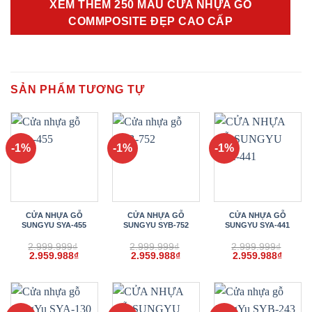
XEM THÊM 250 MẪU CỬA NHỰA GỖ
COMMPOSITE ĐẸP CAO CẤP
SẢN PHẨM TƯƠNG TỰ
-1%
-1%
-1%
CỬA NHỰA GỖ
CỬA NHỰA GỖ
CỬA NHỰA GỖ
SUNGYU SYA-455
SUNGYU SYB-752
SUNGYU SYA-441
2.999.999
₫
2.999.999
₫
2.999.999
₫
Giá
Giá
Giá
Giá
Giá
Giá
2.959.988
₫
2.959.988
₫
2.959.988
₫
gốc
hiện
gốc
hiện
gốc
hiện
là:
tại
là:
tại
là:
tại
2.999.999₫.
là:
2.999.999₫.
là:
2.999.999₫.
là:
2.959.988₫.
2.959.988₫.
2.959.