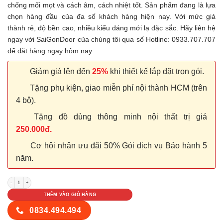
chống mối mọt và cách âm, cách nhiệt tốt. Sản phẩm đang là lựa
chọn hàng đầu của đa số khách hàng hiện nay. Với mức giá
thành rẻ, độ bền cao, nhiều kiểu dáng mới lạ đặc sắc. Hãy liên hệ
ngay với SaiGonDoor của chúng tôi qua số Hotline: 0933.707.707
để đặt hàng ngay hôm nay
Giảm giá lên đến
25%
khi thiết kế lắp đặt trọn gói.
Tặng phụ kiện, giao miễn phí nội thành HCM (trên
4 bộ).
Tặng đồ dùng thông minh nội thất trị giá
250.000đ.
Cơ hội nhận ưu đãi 50% Gói dịch vụ Bảo hành 5
năm.
Cửa nhựa Composite LX03-02 số lượng
THÊM VÀO GIỎ HÀNG
0834.494.494