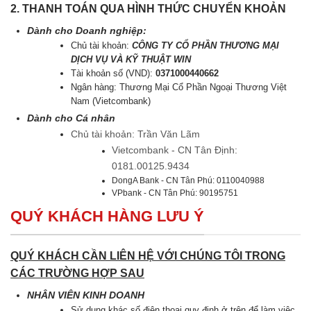
2. THANH TOÁN QUA HÌNH THỨC CHUYỂN KHOẢN
Dành cho Doanh nghiệp:
Chủ tài khoản:
CÔNG TY CỔ PHẦN THƯƠNG MẠI
DỊCH VỤ VÀ KỸ THUẬT WIN
Tài khoản số (VND):
0371000440662
Ngân hàng: Thương Mại Cổ Phần Ngoại Thương Việt
Nam (Vietcombank)
Dành cho Cá nhân
Chủ tài khoản: Trần Văn Lãm
Vietcombank - CN Tân Định:
0181.00125.9434
DongA Bank - CN Tân Phú: 0110040988
VPbank - CN Tân Phú: 90195751
QUÝ KHÁCH HÀNG LƯU Ý
QUÝ KHÁCH CẦN LIÊN HỆ VỚI CHÚNG TÔI TRONG
CÁC TRƯỜNG HỢP SAU
NHÂN VIÊN KINH DOANH
Sử dụng khác số điện thoại quy định ở trên để làm việc