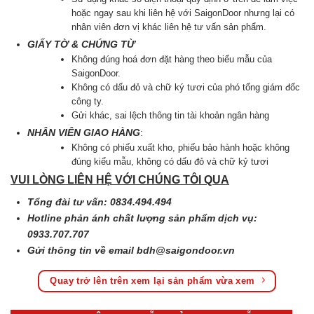
hoặc ngay sau khi liên hệ với SaigonDoor nhưng lại có
nhân viên đơn vị khác liên hệ tư vấn sản phẩm.
GIẤY TỜ & CHỨNG TỪ
Không đúng hoá đơn đặt hàng theo biểu mẫu của
SaigonDoor.
Không có dấu đỏ và chữ ký tươi của phó tổng giám đốc
công ty.
Gửi khác, sai lệch thông tin tài khoản ngân hàng
NHÂN VIÊN GIAO HÀNG
:
Không có phiếu xuất kho, phiếu bảo hành hoặc không
đúng kiểu mẫu, không có dấu đỏ và chữ kỷ tươi
VUI LÒNG LIÊN HỆ VỚI CHÚNG TÔI QUA
Tổng đài tư vấn: 0834.494.494
Hotline phản ánh chất lượng sản phẩm dịch vụ:
0933.707.707
Gửi thông tin về email
bdh@saigondoor.vn
Quay trở lên trên xem lại sản phẩm vừa xem