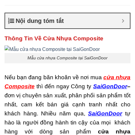
Composite giá bao nhiêu
,
Cửa nhựa composite là gì
,
Cửa nhựa composite
Nội dung tóm tắt
TPHCM
,
Cửa nhựa gỗ
composite có tốt không
,
Sản
xuất cửa nhựa composite
Thông Tin Về Cửa Nhựa Composite
Mẫu cửa nhựa Composite tại SaiGonDoor
Nếu bạn đang băn khoăn về nơi mua
cửa nhựa
Composite
thì đến ngay Công ty
SaiGonDoor
–
đơn vị chuyên sản xuất, phân phối sản phẩm tốt
nhất, cam kết bán giá cạnh tranh nhất cho
khách hàng. Nhiều năm qua,
SaiGonDoor
tự
hào là người đồng hành tin cậy của mọi khách
hàng với dòng sản phẩm
cửa nhựa