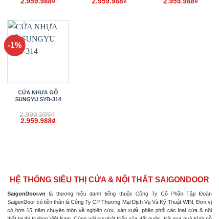
Giá
Giá
Giá
Giá
Giá
Giá
2.959.988
₫
2.959.988
₫
2.959.988
₫
gốc
hiện
gốc
hiện
gốc
hiện
là:
tại
là:
tại
là:
tại
2.999.999₫.
là:
2.999.999₫.
là:
2.999.999₫.
là:
2.959.988₫.
2.959.988₫.
2.959.
-1%
CỬA NHỰA GỖ
SUNGYU SYB-314
2.999.999
₫
Giá
Giá
2.959.988
₫
gốc
hiện
là:
tại
2.999.999₫.
là:
2.959.988₫.
HỆ THỐNG SIÊU THỊ CỬA & NỘI THẤT SAIGONDOOR
SaigonDoor.vn
là thương hiệu danh tiếng thuộc Công Ty Cổ Phần Tập Đoàn
SaigonDoor có tiền thân là Công Ty CP Thương Mại Dịch Vụ Và Kỹ Thuật WIN, Đơn vị
có hơn 15 năm chuyên môn về nghiên cứu, sản xuất, phân phối các loại cửa & nội
thất tại thị trường Việt Nam. Cùng với sự phát triển của đất nước, trải qua quá trình nỗ