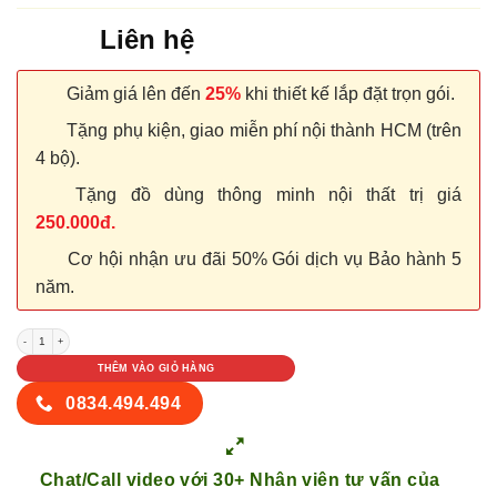
Liên hệ
Giảm giá lên đến
25%
khi thiết kế lắp đặt trọn gói.
Tặng phụ kiện, giao miễn phí nội thành HCM (trên
4 bộ).
Tặng đồ dùng thông minh nội thất trị giá
250.000đ.
Cơ hội nhận ưu đãi 50% Gói dịch vụ Bảo hành 5
năm.
CỬA NHỰA COMPOSITE P1R5 fix số lượng
THÊM VÀO GIỎ HÀNG
0834.494.494
Chat/Call video với 30+ Nhân viên tư vấn của