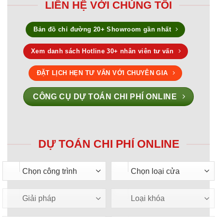
LIÊN HỆ VỚI CHÚNG TÔI
Bản đồ chỉ đường 20+ Showroom gần nhất
Xem danh sách Hotline 30+ nhân viên tư vấn
ĐẶT LỊCH HẸN TƯ VẤN VỚI CHUYÊN GIA
CÔNG CỤ DỰ TOÁN CHI PHÍ ONLINE
DỰ TOÁN CHI PHÍ ONLINE