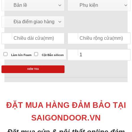
Làm kín Foam
Cột Bắn silicon
KIỂM TRA
ĐẶT MUA HÀNG ĐẢM BẢO TẠI
SAIGONDOOR.VN
Đặt mua cửa & nội thất online đảm