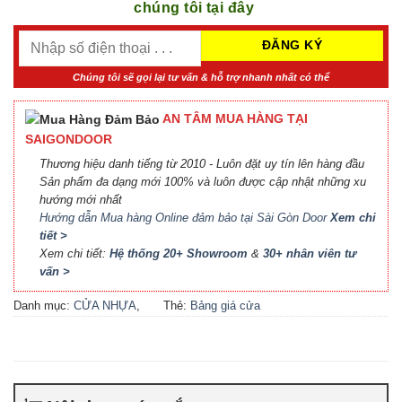
chúng tôi tại đây
Chúng tôi sẽ gọi lại tư vấn & hỗ trợ nhanh nhất có thể
AN TÂM MUA HÀNG TẠI
SAIGONDOOR
Thương hiệu danh tiếng từ 2010 - Luôn đặt uy tín lên hàng đầu
Sản phẩm đa dạng mới 100% và luôn được cập nhật những xu
hướng mới nhất
Hướng dẫn Mua hàng Online đảm bảo tại Sài Gòn Door
Xem chi
tiết >
Xem chi tiết:
Hệ thống 20+ Showroom
&
30+ nhân viên tư
vấn >
Danh mục:
CỬA NHỰA
,
Thẻ:
Bảng giá cửa
CỬA NHỰA COMPOSITE
,
Composite
,
Bảng giá cửa
CỬA NHỰA GỖ
,
CỬA
nhựa Compsite
,
Báo giá
NHỰA GỖ SUNGYU
cửa nhựa Composite
,
Cửa
nhựa Composite giá bao
nhiêu
,
Cửa nhựa composite