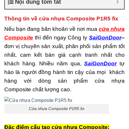
Nội dung tóm tắt
là gì
,
Cửa nhựa composite
TPHCM
,
Cửa nhựa gỗ
composite có tốt không
,
Thông tin về cửa nhựa Composite P1R5 fix
Đánh giá cửa nhựa
composite
,
Địa chỉ bán cửa
Nếu bạn đang băn khoăn về nơi mua
cửa nhựa
nhựa giả gỗ chất lượng
,
Composite
thì đến ngay Công ty
SaiGonDoor
–
Nhược điểm của nhựa
composite
,
Nơi bán cửa
đơn vị chuyên sản xuất, phân phối sản phẩm tốt
nhựa Composite
,
Nơi bán
nhất, cam kết bán giá cạnh tranh nhất cho
cửa nhựa Composite uy tín
,
Sản xuất cửa nhựa
khách hàng. Nhiều năm qua,
SaiGonDoor
tự
composite
hào là người đồng hành tin cậy của mọi khách
hàng với dòng sản phẩm cửa nhựa
Composite chất lượng cao.
Cửa nhựa Composite P1R5 fix
Đặc điểm cấu tạo cửa nhựa Composite: