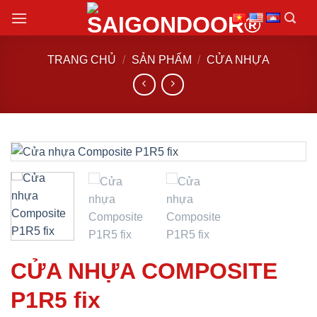
Chuyển
đến
nội
TRANG CHỦ
/
SẢN PHẨM
/
CỬA NHỰA
dung
CỬA NHỰA COMPOSITE
P1R5 fix