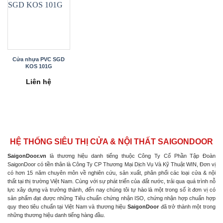
Cửa nhựa PVC SGD
KOS 101G
Liên hệ
HỆ THỐNG SIÊU THỊ CỬA & NỘI THẤT SAIGONDOOR
SaigonDoor.vn
là thương hiệu danh tiếng thuộc Công Ty Cổ Phần Tập Đoàn
SaigonDoor có tiền thân là Công Ty CP Thương Mại Dịch Vụ Và Kỹ Thuật WIN, Đơn vị
có hơn 15 năm chuyên môn về nghiên cứu, sản xuất, phân phối các loại cửa & nội
thất tại thị trường Việt Nam. Cùng với sự phát triển của đất nước, trải qua quá trình nỗ
lực xây dựng và trưởng thành, đến nay chúng tôi tự hào là một trong số ít đơn vị có
sản phẩm đạt được những Tiêu chuẩn chứng nhận ISO, chứng nhận hợp chuẩn hợp
quy theo tiêu chuẩn tại Việt Nam và thương hiệu
SaigonDoor
đã trở thành một trong
những thương hiệu danh tiếng hàng đầu.