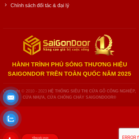
Chính sách đối tác & đại lý
HÀNH TRÌNH PHỦ SÓNG THƯƠNG HIỆU
SAIGONDOR TRÊN TOÀN QUỐC NĂM 2025
Copyright © 2010 - 2023
HỆ THỐNG SIÊU THỊ CỬA GỖ CÔNG NGHIỆP,
CỬA NHỰA, CỬA CHỐNG CHÁY SAIGONDOOR®
TỔNG ĐÀI 24/24