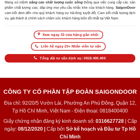
Mang sứ mệnh
nâng cao chất lượng cuộc sống
thông qua việc cung cấp các sản
phẩm chất lượng cao, đáp ứng mọi yêu cầu khắc khe của khách hàng.
SaigonDoor
cam kết đem đến cho quý khách hàng sự hài lòng tuyệt đối. Cam kết chất lượng dịch
vụ, giá thành & chính sách chăm sóc khách hàng luôn tốt nhất tại Việt Nam.
Xem ngay 33 cửa hàng gần nhất
Liên hệ ngay 20+ Nhân viên tư vấn
Tổng đài tư vấn dịch vụ: 0818.400.400
CÔNG TY CỔ PHẦN TẬP ĐOÀN SAIGONDOOR
Địa chỉ: 92/20/5 Vườn Lài, Phường An Phú Đông, Quận 12,
Tp Hồ Chí Minh, Việt Nam - Điện thoại: 0818400400
Giấy chứng nhận đăng ký kinh doanh số:
0316627728
| Cấp
ngày:
08/12/2020 |
Cấp bởi
Sở kế hoạch và Đầu tư Tp Hồ
Chí Minh