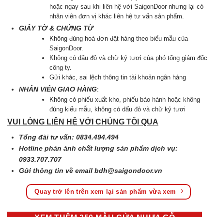
hoặc ngay sau khi liên hệ với SaigonDoor nhưng lại có
nhân viên đơn vị khác liên hệ tư vấn sản phẩm.
GIẤY TỜ & CHỨNG TỪ
Không đúng hoá đơn đặt hàng theo biểu mẫu của
SaigonDoor.
Không có dấu đỏ và chữ ký tươi của phó tổng giám đốc
công ty.
Gửi khác, sai lệch thông tin tài khoản ngân hàng
NHÂN VIÊN GIAO HÀNG
:
Không có phiếu xuất kho, phiếu bảo hành hoặc không
đúng kiểu mẫu, không có dấu đỏ và chữ kỷ tươi
VUI LÒNG LIÊN HỆ VỚI CHÚNG TÔI QUA
Tổng đài tư vấn: 0834.494.494
Hotline phản ánh chất lượng sản phẩm dịch vụ:
0933.707.707
Gửi thông tin về email
bdh@saigondoor.vn
Quay trở lên trên xem lại sản phẩm vừa xem