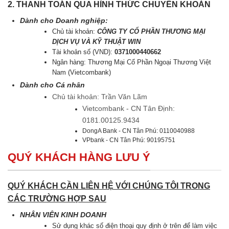
2. THANH TOÁN QUA HÌNH THỨC CHUYỂN KHOẢN
Dành cho Doanh nghiệp:
Chủ tài khoản:
CÔNG TY CỔ PHẦN THƯƠNG MẠI
DỊCH VỤ VÀ KỸ THUẬT WIN
Tài khoản số (VND):
0371000440662
Ngân hàng: Thương Mại Cổ Phần Ngoại Thương Việt
Nam (Vietcombank)
Dành cho Cá nhân
Chủ tài khoản: Trần Văn Lãm
Vietcombank - CN Tân Định:
0181.00125.9434
DongA Bank - CN Tân Phú: 0110040988
VPbank - CN Tân Phú: 90195751
QUÝ KHÁCH HÀNG LƯU Ý
QUÝ KHÁCH CẦN LIÊN HỆ VỚI CHÚNG TÔI TRONG
CÁC TRƯỜNG HỢP SAU
NHÂN VIÊN KINH DOANH
Sử dụng khác số điện thoại quy định ở trên để làm việc