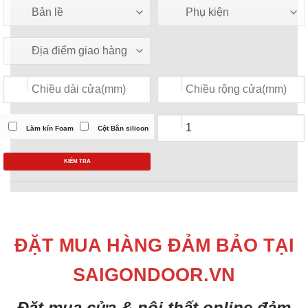
Làm kín Foam
Cột Bắn silicon
KIỂM TRA
ĐẶT MUA HÀNG ĐẢM BẢO TẠI
SAIGONDOOR.VN
Đặt mua cửa & nội thất online đảm