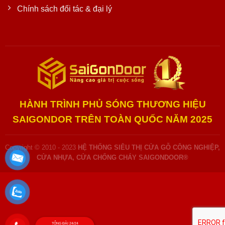
Chính sách đối tác & đại lý
HÀNH TRÌNH PHỦ SÓNG THƯƠNG HIỆU
SAIGONDOR TRÊN TOÀN QUỐC NĂM 2025
Copyright © 2010 - 2023
HỆ THỐNG SIÊU THỊ CỬA GỖ CÔNG NGHIỆP,
CỬA NHỰA, CỬA CHỐNG CHÁY SAIGONDOOR®
TỔNG ĐÀI 24/24