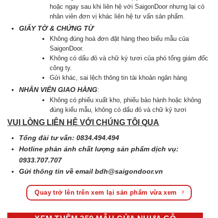
hoặc ngay sau khi liên hệ với SaigonDoor nhưng lại có
nhân viên đơn vị khác liên hệ tư vấn sản phẩm.
GIẤY TỜ & CHỨNG TỪ
Không đúng hoá đơn đặt hàng theo biểu mẫu của
SaigonDoor.
Không có dấu đỏ và chữ ký tươi của phó tổng giám đốc
công ty.
Gửi khác, sai lệch thông tin tài khoản ngân hàng
NHÂN VIÊN GIAO HÀNG
:
Không có phiếu xuất kho, phiếu bảo hành hoặc không
đúng kiểu mẫu, không có dấu đỏ và chữ kỷ tươi
VUI LÒNG LIÊN HỆ VỚI CHÚNG TÔI QUA
Tổng đài tư vấn: 0834.494.494
Hotline phản ánh chất lượng sản phẩm dịch vụ:
0933.707.707
Gửi thông tin về email
bdh@saigondoor.vn
Quay trở lên trên xem lại sản phẩm vừa xem