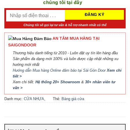
chúng tôi tại đây
Chúng tôi sẽ gọi lại tư vấn & hỗ trợ nhanh nhất có thể
AN TÂM MUA HÀNG TẠI
SAIGONDOOR
Thương hiệu danh tiếng từ 2010 - Luôn đặt uy tín lên hàng đầu
Sản phẩm đa dạng mới 100% và luôn được cập nhật những xu
hướng mới nhất
Hướng dẫn Mua hàng Online đảm bảo tại Sài Gòn Door
Xem chi
tiết >
Xem chi tiết:
Hệ thống 20+ Showroom
&
30+ nhân viên tư
vấn >
Danh mục:
CỬA NHỰA
,
Thẻ:
Bảng giá cửa
CỬA NHỰA COMPOSITE
,
Composite
,
Bảng giá cửa
CỬA NHỰA GỖ
,
CỬA
nhựa Compsite
,
Báo giá
NHỰA GỖ SUNGYU
cửa nhựa Composite
,
Cửa
nhựa Composite giá bao
nhiêu
,
Cửa nhựa composite