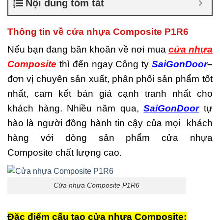
Nội dung tóm tắt
là gì
,
Cửa nhựa composite
TPHCM
,
Cửa nhựa gỗ
composite có tốt không
,
Thông tin về cửa nhựa Composite P1R6
Đánh giá cửa nhựa
composite
,
Địa chỉ bán cửa
Nếu bạn đang băn khoăn về nơi mua
cửa nhựa
nhựa giả gỗ chất lượng
,
Composite
thì đến ngay Công ty
SaiGonDoor
–
Nhược điểm của nhựa
composite
,
Nơi bán cửa
đơn vị chuyên sản xuất, phân phối sản phẩm tốt
nhựa Composite
,
Nơi bán
nhất, cam kết bán giá cạnh tranh nhất cho
cửa nhựa Composite uy tín
,
Sản xuất cửa nhựa
khách hàng. Nhiều năm qua,
SaiGonDoor
tự
composite
hào là người đồng hành tin cậy của mọi khách
hàng với dòng sản phẩm cửa nhựa
Composite chất lượng cao.
Cửa nhựa Composite P1R6
Đặc điểm cấu tạo cửa nhựa Composite: