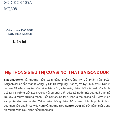
Cửa nhựa PVC SGD
KOS 105A-MQ808
Liên hệ
HỆ THỐNG SIÊU THỊ CỬA & NỘI THẤT SAIGONDOOR
SaigonDoor.vn
là thương hiệu danh tiếng thuộc Công Ty Cổ Phần Tập Đoàn
SaigonDoor có tiền thân là Công Ty CP Thương Mại Dịch Vụ Và Kỹ Thuật WIN, Đơn vị
có hơn 15 năm chuyên môn về nghiên cứu, sản xuất, phân phối các loại cửa & nội
thất tại thị trường Việt Nam. Cùng với sự phát triển của đất nước, trải qua quá trình nỗ
lực xây dựng và trưởng thành, đến nay chúng tôi tự hào là một trong số ít đơn vị có
sản phẩm đạt được những Tiêu chuẩn chứng nhận ISO, chứng nhận hợp chuẩn hợp
quy theo tiêu chuẩn tại Việt Nam và thương hiệu
SaigonDoor
đã trở thành một trong
những thương hiệu danh tiếng hàng đầu.