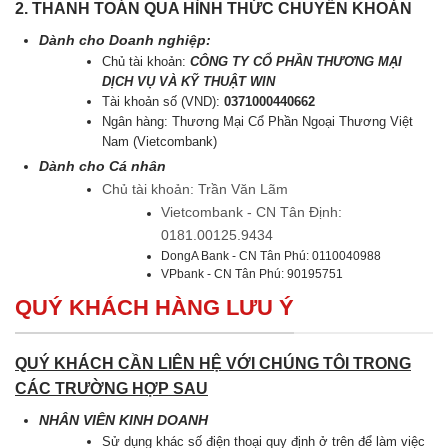
2. THANH TOÁN QUA HÌNH THỨC CHUYỂN KHOẢN
Dành cho Doanh nghiệp:
Chủ tài khoản:
CÔNG TY CỔ PHẦN THƯƠNG MẠI
DỊCH VỤ VÀ KỸ THUẬT WIN
Tài khoản số (VND):
0371000440662
Ngân hàng: Thương Mại Cổ Phần Ngoại Thương Việt
Nam (Vietcombank)
Dành cho Cá nhân
Chủ tài khoản: Trần Văn Lãm
Vietcombank - CN Tân Định:
0181.00125.9434
DongA Bank - CN Tân Phú: 0110040988
VPbank - CN Tân Phú: 90195751
QUÝ KHÁCH HÀNG LƯU Ý
QUÝ KHÁCH CẦN LIÊN HỆ VỚI CHÚNG TÔI TRONG
CÁC TRƯỜNG HỢP SAU
NHÂN VIÊN KINH DOANH
Sử dụng khác số điện thoại quy định ở trên để làm việc