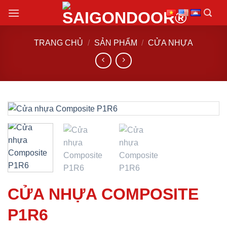
Chuyển
đến
nội
TRANG CHỦ
/
SẢN PHẨM
/
CỬA NHỰA
dung
CỬA NHỰA COMPOSITE
P1R6