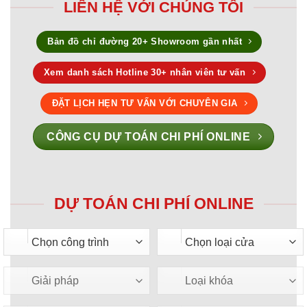
LIÊN HỆ VỚI CHÚNG TÔI
Bản đồ chỉ đường 20+ Showroom gần nhất
Xem danh sách Hotline 30+ nhân viên tư vấn
ĐẶT LỊCH HẸN TƯ VẤN VỚI CHUYÊN GIA
CÔNG CỤ DỰ TOÁN CHI PHÍ ONLINE
DỰ TOÁN CHI PHÍ ONLINE