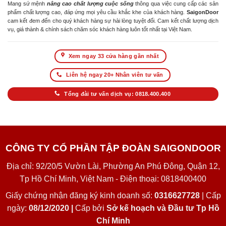
Mang sứ mệnh
nâng cao chất lượng cuộc sống
thông qua việc cung cấp các sản
phẩm chất lượng cao, đáp ứng mọi yêu cầu khắc khe của khách hàng.
SaigonDoor
cam kết đem đến cho quý khách hàng sự hài lòng tuyệt đối. Cam kết chất lượng dịch
vụ, giá thành & chính sách chăm sóc khách hàng luôn tốt nhất tại Việt Nam.
Xem ngay 33 cửa hàng gần nhất
Liên hệ ngay 20+ Nhân viên tư vấn
Tổng đài tư vấn dịch vụ: 0818.400.400
CÔNG TY CỔ PHẦN TẬP ĐOÀN SAIGONDOOR
Địa chỉ: 92/20/5 Vườn Lài, Phường An Phú Đông, Quận 12,
Tp Hồ Chí Minh, Việt Nam - Điện thoại: 0818400400
Giấy chứng nhận đăng ký kinh doanh số:
0316627728
| Cấp
ngày:
08/12/2020 |
Cấp bởi
Sở kế hoạch và Đầu tư Tp Hồ
Chí Minh