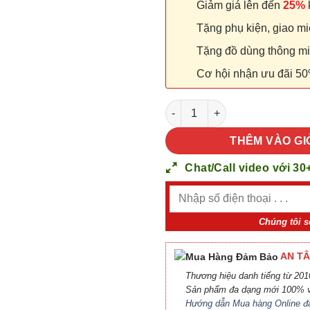
Giảm giá lên đến
25%
k
Tặng phụ kiện, giao miễ
Tặng đồ dùng thông minh
Cơ hội nhận ưu đãi 50
Cửa nhựa Composite Sungyu 
THÊM VÀO GI
Chat/Call video với 30
Chúng tôi s
AN TÂ
Thương hiệu danh tiếng từ 2010
Sản phẩm đa dạng mới 100% v
Hướng dẫn Mua hàng Online đ