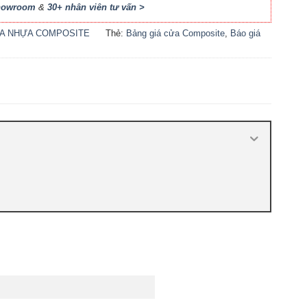
Showroom
&
30+ nhân viên tư vấn >
A NHỰA COMPOSITE
Thẻ:
Bảng giá cửa Composite
,
Báo giá
cửa nhựa Composite
,
Cửa nhựa
Composite giá bao nhiêu
,
Cửa nhựa
composite là gì
,
Cửa nhựa composite
TPHCM
,
Cửa nhựa gỗ composite có tốt
không
,
Sản xuất cửa nhựa composite