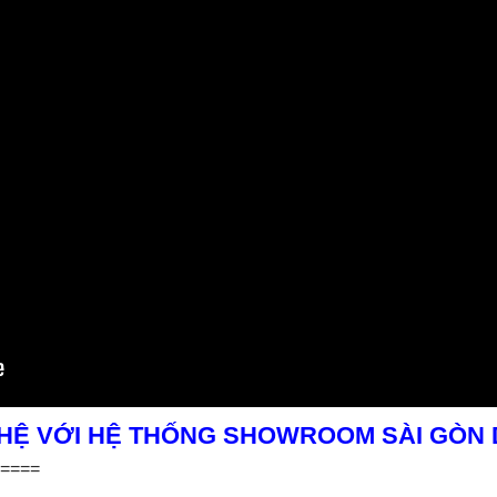
 HỆ VỚI HỆ THỐNG SHOWROOM SÀI GÒN
====