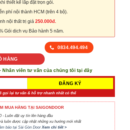
hi thiết kế lắp đặt trọn gói.
n phí nội thành HCM (trên 4 bộ).
 nội thất trị giá
250.000đ.
% Gói dịch vụ Bảo hành 5 năm.
SYA 62 số lượng
0834.494.494
Ỏ HÀNG
+ Nhân viên tư vấn của chúng tôi tại đây
ẽ gọi lại tư vấn & hỗ trợ nhanh nhất có thể
M MUA HÀNG TẠI SAIGONDOOR
 - Luôn đặt uy tín lên hàng đầu
à luôn được cập nhật những xu hướng mới nhất
ảm bảo tại Sài Gòn Door
Xem chi tiết >