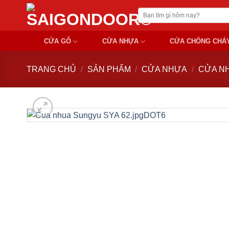
Chuyển
Tìm
đến
kiếm:
nội
CỬA GỖ
CỬA NHỰA
CỬA CHỐNG CHÁ
dung
TRANG CHỦ
/
SẢN PHẨM
/
CỬA NHỰA
/
CỬA N