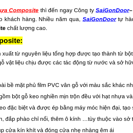
ựa Composite
thì đến ngay Công ty
SaiGonDoor
–
cho khách hàng. Nhiều năm qua,
SaiGonDoor
tự hà
te
chất lượng cao.
osite:
 xuất từ nguyên liệu tổng hợp được tạo thành từ bộ
 gỗ vật liệu chịu được các tác động từ nước và sở h
i bề mặt phủ film PVC vân gỗ với màu sắc khác n
ồm bột gỗ keo nghiền mịn trộn đều với hạt nhựa và
keo đặc biệt và được ép bằng máy móc hiện đại, tạo
, đắp phào chỉ nổi, thêm ô kính …tùy thuộc vào sở 
p cửa kín khít và đóng cửa nhẹ nhàng êm ái