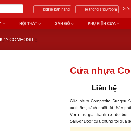
Giới
Hotline bán hàng
Hệ thống showroom
Y
NỘI THẤT
SÀN GỖ
PHỤ KIỆN CỬA
HỰA COMPOSITE
Cửa nhựa Co
Liên hệ
Cửa nhựa Composite Sungyu SY
cách âm, cách nhiệt tốt. Sản ph
Với mức giá thành rẻ, độ bền 
SaiGonDoor của chúng tôi qua s