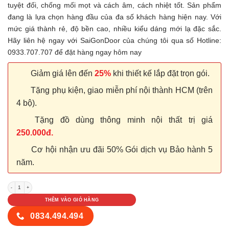
tuyệt đối, chống mối mọt và cách âm, cách nhiệt tốt. Sản phẩm
đang là lựa chọn hàng đầu của đa số khách hàng hiện nay. Với
mức giá thành rẻ, độ bền cao, nhiều kiểu dáng mới lạ đặc sắc.
Hãy liên hệ ngay với SaiGonDoor của chúng tôi qua số Hotline:
0933.707.707 để đặt hàng ngay hôm nay
Giảm giá lên đến
25%
khi thiết kế lắp đặt trọn gói.
Tặng phụ kiện, giao miễn phí nội thành HCM (trên
4 bộ).
Tặng đồ dùng thông minh nội thất trị giá
250.000đ.
Cơ hội nhận ưu đãi 50% Gói dịch vụ Bảo hành 5
năm.
Cửa nhựa Composite Sungyu SYB 0605 số lượng
THÊM VÀO GIỎ HÀNG
0834.494.494