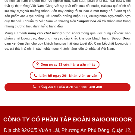
có hơn 15 năm chuyên môn về nghiên cứu, sản xuất, phân phối các loại cửa & nội
thất tại thị trường Việt Nam. Cùng với sự phát triển của đất nước, trải qua quá trình nỗ
lực xây dựng và trưởng thành, đến nay chúng tôi tự hào là một trong số ít đơn vị có
sản phẩm đạt được những Tiêu chuẩn chứng nhận ISO, chứng nhận hợp chuẩn hợp
quy theo tiêu chuẩn tại Việt Nam và thương hiệu
SaigonDoor
đã trở thành một trong
những thương hiệu danh tiếng hàng đầu.
Mang sứ mệnh
nâng cao chất lượng cuộc sống
thông qua việc cung cấp các sản
phẩm chất lượng cao, đáp ứng mọi yêu cầu khắc khe của khách hàng.
SaigonDoor
cam kết đem đến cho quý khách hàng sự hài lòng tuyệt đối. Cam kết chất lượng dịch
vụ, giá thành & chính sách chăm sóc khách hàng luôn tốt nhất tại Việt Nam.
Xem ngay 33 cửa hàng gần nhất
Liên hệ ngay 20+ Nhân viên tư vấn
Tổng đài tư vấn dịch vụ: 0818.400.400
CÔNG TY CỔ PHẦN TẬP ĐOÀN SAIGONDOOR
Địa chỉ: 92/20/5 Vườn Lài, Phường An Phú Đông, Quận 12,