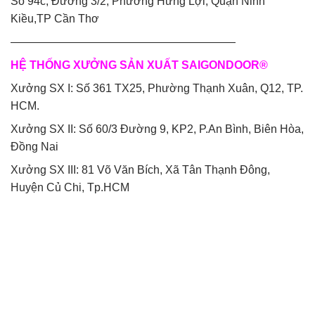
Số 94c, Đường 3/2, Phường Hưng Lợi, Quận Ninh
Kiều,TP Cần Thơ
————————————————————
HỆ THỐNG XƯỞNG SẢN XUẤT SAIGONDOOR®
Xưởng SX I: Số 361 TX25, Phường Thạnh Xuân, Q12, TP.
HCM.
Xưởng SX II: Số 60/3 Đường 9, KP2, P.An Bình, Biên Hòa,
Đồng Nai
Xưởng SX III: 81 Võ Văn Bích, Xã Tân Thạnh Đông,
Huyện Củ Chi, Tp.HCM