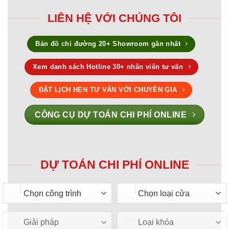
LIÊN HỆ VỚI CHÚNG TÔI
Bản đồ chỉ đường 20+ Showroom gần nhất
Xem danh sách Hotline 30+ nhân viên tư vấn
ĐẶT LỊCH HẸN TƯ VẤN VỚI CHUYÊN GIA
CÔNG CỤ DỰ TOÁN CHI PHÍ ONLINE
DỰ TOÁN CHI PHÍ ONLINE