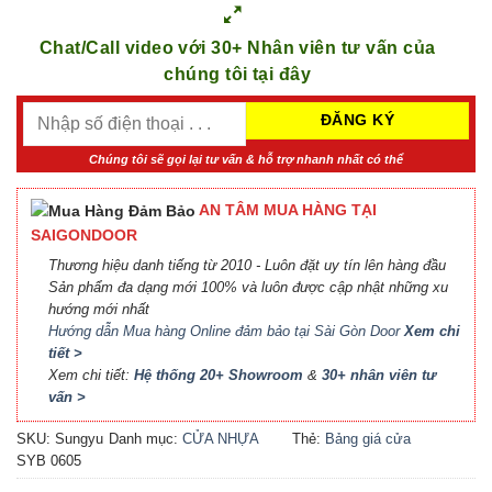
Chat/Call video với 30+ Nhân viên tư vấn của
chúng tôi tại đây
Chúng tôi sẽ gọi lại tư vấn & hỗ trợ nhanh nhất có thể
AN TÂM MUA HÀNG TẠI
SAIGONDOOR
Thương hiệu danh tiếng từ 2010 - Luôn đặt uy tín lên hàng đầu
Sản phẩm đa dạng mới 100% và luôn được cập nhật những xu
hướng mới nhất
Hướng dẫn Mua hàng Online đảm bảo tại Sài Gòn Door
Xem chi
tiết >
Xem chi tiết:
Hệ thống 20+ Showroom
&
30+ nhân viên tư
vấn >
SKU:
Sungyu
Danh mục:
CỬA NHỰA
Thẻ:
Bảng giá cửa
SYB 0605
COMPOSITE
Composite
,
Báo giá cửa
nhựa Composite
,
Cửa nhựa