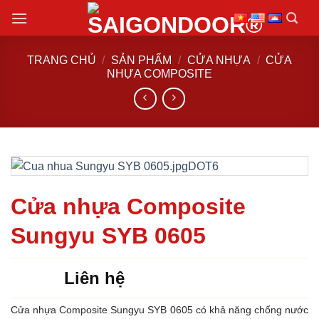
Chuyển
đến
nội
TRANG CHỦ
/
SẢN PHẨM
/
CỬA NHỰA
/
CỬA
dung
NHỰA COMPOSITE
Cửa nhựa Composite
Sungyu SYB 0605
Liên hệ
Cửa nhựa Composite Sungyu SYB 0605 có khả năng chống nước