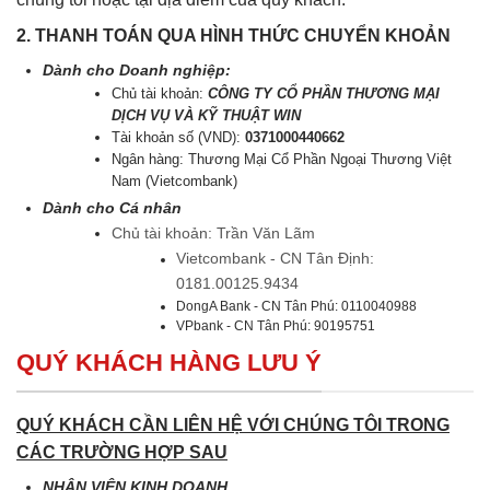
2. THANH TOÁN QUA HÌNH THỨC CHUYỂN KHOẢN
Dành cho Doanh nghiệp:
Chủ tài khoản:
CÔNG TY CỔ PHẦN THƯƠNG MẠI
DỊCH VỤ VÀ KỸ THUẬT WIN
Tài khoản số (VND):
0371000440662
Ngân hàng: Thương Mại Cổ Phần Ngoại Thương Việt
Nam (Vietcombank)
Dành cho Cá nhân
Chủ tài khoản: Trần Văn Lãm
Vietcombank - CN Tân Định:
0181.00125.9434
DongA Bank - CN Tân Phú: 0110040988
VPbank - CN Tân Phú: 90195751
QUÝ KHÁCH HÀNG LƯU Ý
QUÝ KHÁCH CẦN LIÊN HỆ VỚI CHÚNG TÔI TRONG
CÁC TRƯỜNG HỢP SAU
NHÂN VIÊN KINH DOANH