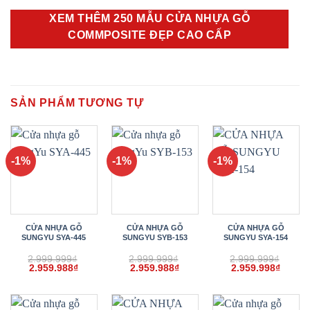
XEM THÊM 250 MẪU CỬA NHỰA GỖ
COMMPOSITE ĐẸP CAO CẤP
SẢN PHẨM TƯƠNG TỰ
-1%
-1%
-1%
CỬA NHỰA GỖ
CỬA NHỰA GỖ
CỬA NHỰA GỖ
SUNGYU SYA-445
SUNGYU SYB-153
SUNGYU SYA-154
2.999.999
₫
2.999.999
₫
2.999.999
₫
Giá
Giá
Giá
Giá
Giá
Giá
2.959.988
₫
2.959.988
₫
2.959.998
₫
gốc
hiện
gốc
hiện
gốc
hiện
là:
tại
là:
tại
là:
tại
2.999.999₫.
là:
2.999.999₫.
là:
2.999.999₫.
là:
2.959.988₫.
2.959.988₫.
2.959.