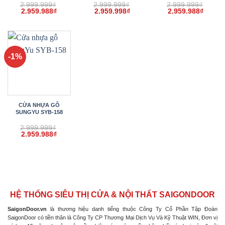
2.999.999
₫
2.999.999
₫
2.999.999
₫
Giá
Giá
Giá
Giá
Giá
Giá
2.959.988
₫
2.959.998
₫
2.959.988
₫
gốc
hiện
gốc
hiện
gốc
hiện
là:
tại
là:
tại
là:
tại
2.999.999₫.
là:
2.999.999₫.
là:
2.999.999₫.
là:
2.959.988₫.
2.959.998₫.
2.959.
-1%
CỬA NHỰA GỖ
SUNGYU SYB-158
2.999.999
₫
Giá
Giá
2.959.988
₫
gốc
hiện
là:
tại
2.999.999₫.
là:
2.959.988₫.
HỆ THỐNG SIÊU THỊ CỬA & NỘI THẤT SAIGONDOOR
SaigonDoor.vn
là thương hiệu danh tiếng thuộc Công Ty Cổ Phần Tập Đoàn
SaigonDoor có tiền thân là Công Ty CP Thương Mại Dịch Vụ Và Kỹ Thuật WIN, Đơn vị