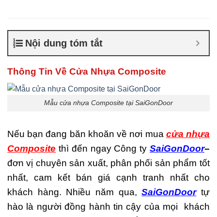
Composite giá bao nhiêu
,
Cửa nhựa composite là gì
,
Cửa nhựa composite
TPHCM
,
Cửa nhựa gỗ
Nội dung tóm tắt
composite có tốt không
,
Sản
xuất cửa nhựa composite
Thông Tin Về Cửa Nhựa Composite
Mẫu cửa nhựa Composite tại SaiGonDoor
Nếu bạn đang băn khoăn về nơi mua
cửa nhựa
Composite
thì đến ngay Công ty
SaiGonDoor
–
đơn vị chuyên sản xuất, phân phối sản phẩm tốt
nhất, cam kết bán giá cạnh tranh nhất cho
khách hàng. Nhiều năm qua,
SaiGonDoor
tự
hào là người đồng hành tin cậy của mọi khách