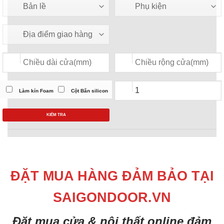
Làm kín Foam
Cột Bắn silicon
KIỂM TRA
ĐẶT MUA HÀNG ĐẢM BẢO TẠI
SAIGONDOOR.VN
Đặt mua cửa & nội thất online đảm