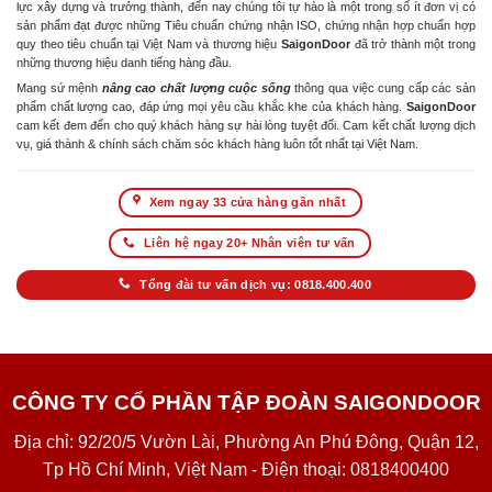
lực xây dựng và trưởng thành, đến nay chúng tôi tự hào là một trong số ít đơn vị có
sản phẩm đạt được những Tiêu chuẩn chứng nhận ISO, chứng nhận hợp chuẩn hợp
quy theo tiêu chuẩn tại Việt Nam và thương hiệu
SaigonDoor
đã trở thành một trong
những thương hiệu danh tiếng hàng đầu.
Mang sứ mệnh
nâng cao chất lượng cuộc sống
thông qua việc cung cấp các sản
phẩm chất lượng cao, đáp ứng mọi yêu cầu khắc khe của khách hàng.
SaigonDoor
cam kết đem đến cho quý khách hàng sự hài lòng tuyệt đối. Cam kết chất lượng dịch
vụ, giá thành & chính sách chăm sóc khách hàng luôn tốt nhất tại Việt Nam.
Xem ngay 33 cửa hàng gần nhất
Liên hệ ngay 20+ Nhân viên tư vấn
Tổng đài tư vấn dịch vụ: 0818.400.400
CÔNG TY CỔ PHẦN TẬP ĐOÀN SAIGONDOOR
Địa chỉ: 92/20/5 Vườn Lài, Phường An Phú Đông, Quận 12,
Tp Hồ Chí Minh, Việt Nam - Điện thoại: 0818400400