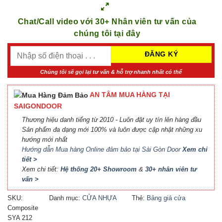
Chat/Call video với 30+ Nhân viên tư vấn của
chúng tôi tại đây
Chúng tôi sẽ gọi lại tư vấn & hỗ trợ nhanh nhất có thể
AN TÂM MUA HÀNG TẠI
SAIGONDOOR
Thương hiệu danh tiếng từ 2010 - Luôn đặt uy tín lên hàng đầu
Sản phẩm đa dạng mới 100% và luôn được cập nhật những xu
hướng mới nhất
Hướng dẫn Mua hàng Online đảm bảo tại Sài Gòn Door
Xem chi
tiết >
Xem chi tiết:
Hệ thống 20+ Showroom
&
30+ nhân viên tư
vấn >
SKU:
Danh mục:
CỬA NHỰA
Thẻ:
Bảng giá cửa
Composite
COMPOSITE
Composite
,
Báo giá cửa
SYA 212
nhựa Composite
,
Cửa nhựa