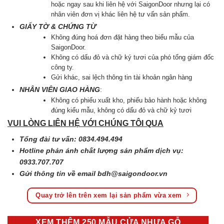
hoặc ngay sau khi liên hệ với SaigonDoor nhưng lại có
nhân viên đơn vị khác liên hệ tư vấn sản phẩm.
GIẤY TỜ & CHỨNG TỪ
Không đúng hoá đơn đặt hàng theo biểu mẫu của
SaigonDoor.
Không có dấu đỏ và chữ ký tươi của phó tổng giám đốc
công ty.
Gửi khác, sai lệch thông tin tài khoản ngân hàng
NHÂN VIÊN GIAO HÀNG
:
Không có phiếu xuất kho, phiếu bảo hành hoặc không
đúng kiểu mẫu, không có dấu đỏ và chữ kỷ tươi
VUI LÒNG LIÊN HỆ VỚI CHÚNG TÔI QUA
Tổng đài tư vấn: 0834.494.494
Hotline phản ánh chất lượng sản phẩm dịch vụ:
0933.707.707
Gửi thông tin về email
bdh@saigondoor.vn
Quay trở lên trên xem lại sản phẩm vừa xem
XEM THÊM 250 MẪU CỬA NHỰA GỖ