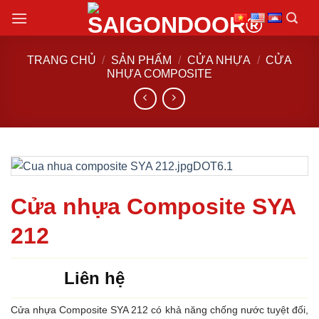
Chuyển
đến
nội
TRANG CHỦ
/
SẢN PHẨM
/
CỬA NHỰA
/
CỬA
dung
NHỰA COMPOSITE
Cửa nhựa Composite SYA
212
Liên hệ
Cửa nhựa Composite SYA 212 có khả năng chống nước tuyệt đối,