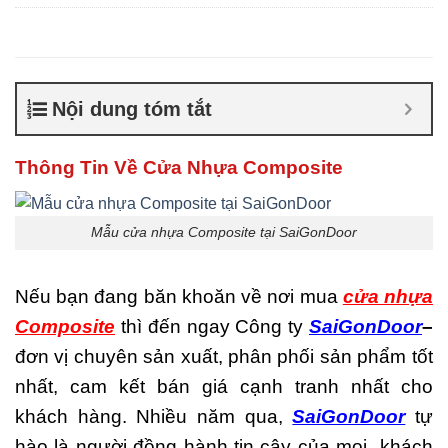
Composite giá bao nhiêu
,
Cửa nhựa composite là gì
,
Cửa nhựa composite
TPHCM
,
Cửa nhựa gỗ
composite có tốt không
,
Sản
Nội dung tóm tắt
xuất cửa nhựa composite
Thông Tin Về Cửa Nhựa Composite
Mẫu cửa nhựa Composite tại SaiGonDoor
Nếu bạn đang băn khoăn về nơi mua
cửa nhựa
Composite
thì đến ngay Công ty
SaiGonDoor
–
đơn vị chuyên sản xuất, phân phối sản phẩm tốt
nhất, cam kết bán giá cạnh tranh nhất cho
khách hàng. Nhiều năm qua,
SaiGonDoor
tự
hào là người đồng hành tin cậy của mọi khách