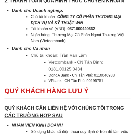
2. THANH TOÁN QUA HÌNH THỨC CHUYỂN KHOẢN
Dành cho Doanh nghiệp:
Chủ tài khoản:
CÔNG TY CỔ PHẦN THƯƠNG MẠI
DỊCH VỤ VÀ KỸ THUẬT WIN
Tài khoản số (VND):
0371000440662
Ngân hàng: Thương Mại Cổ Phần Ngoại Thương Việt
Nam (Vietcombank)
Dành cho Cá nhân
Chủ tài khoản: Trần Văn Lãm
Vietcombank - CN Tân Định:
0181.00125.9434
DongA Bank - CN Tân Phú: 0110040988
VPbank - CN Tân Phú: 90195751
QUÝ KHÁCH HÀNG LƯU Ý
QUÝ KHÁCH CẦN LIÊN HỆ VỚI CHÚNG TÔI TRONG
CÁC TRƯỜNG HỢP SAU
NHÂN VIÊN KINH DOANH
Sử dụng khác số điện thoại quy định ở trên để làm việc