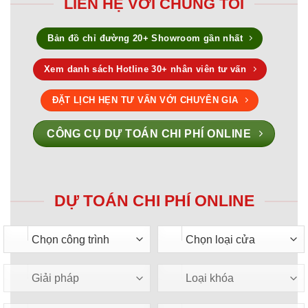
LIÊN HỆ VỚI CHÚNG TÔI
Bản đồ chỉ đường 20+ Showroom gần nhất
Xem danh sách Hotline 30+ nhân viên tư vấn
ĐẶT LỊCH HẸN TƯ VẤN VỚI CHUYÊN GIA
CÔNG CỤ DỰ TOÁN CHI PHÍ ONLINE
DỰ TOÁN CHI PHÍ ONLINE