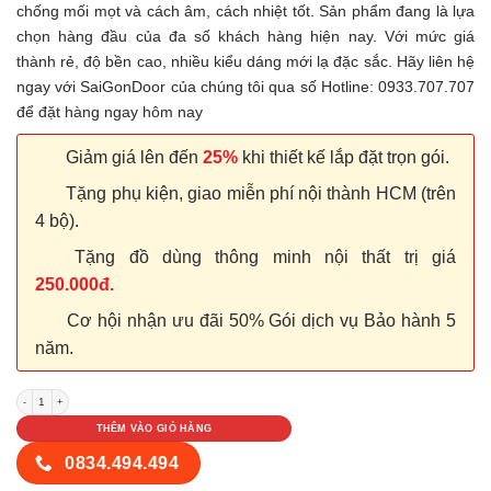
chống mối mọt và cách âm, cách nhiệt tốt. Sản phẩm đang là lựa
chọn hàng đầu của đa số khách hàng hiện nay. Với mức giá
thành rẻ, độ bền cao, nhiều kiểu dáng mới lạ đặc sắc. Hãy liên hệ
ngay với SaiGonDoor của chúng tôi qua số Hotline: 0933.707.707
để đặt hàng ngay hôm nay
Giảm giá lên đến
25%
khi thiết kế lắp đặt trọn gói.
Tặng phụ kiện, giao miễn phí nội thành HCM (trên
4 bộ).
Tặng đồ dùng thông minh nội thất trị giá
250.000đ.
Cơ hội nhận ưu đãi 50% Gói dịch vụ Bảo hành 5
năm.
Cửa nhựa Composite SYA 212 số lượng
THÊM VÀO GIỎ HÀNG
0834.494.494