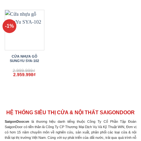
gốc
hiện
gốc
hiện
gốc
hiện
là:
tại
là:
tại
là:
tại
2.999.999₫.
là:
2.999.999₫.
là:
2.999.999₫.
là:
2.959.998₫.
2.959.998₫.
2.959.
-1%
CỬA NHỰA GỖ
SUNGYU SYA-102
2.999.999
₫
Giá
Giá
2.959.998
₫
gốc
hiện
là:
tại
2.999.999₫.
là:
2.959.998₫.
HỆ THỐNG SIÊU THỊ CỬA & NỘI THẤT SAIGONDOOR
SaigonDoor.vn
là thương hiệu danh tiếng thuộc Công Ty Cổ Phần Tập Đoàn
SaigonDoor có tiền thân là Công Ty CP Thương Mại Dịch Vụ Và Kỹ Thuật WIN, Đơn vị
có hơn 15 năm chuyên môn về nghiên cứu, sản xuất, phân phối các loại cửa & nội
thất tại thị trường Việt Nam. Cùng với sự phát triển của đất nước, trải qua quá trình nỗ