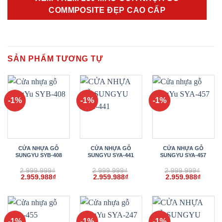
COMMPOSITE ĐẸP CAO CẤP
SẢN PHẨM TƯƠNG TỰ
-1%
-1%
-1%
CỬA NHỰA GỖ
CỬA NHỰA GỖ
CỬA NHỰA GỖ
SUNGYU SYB-408
SUNGYU SYA-441
SUNGYU SYA-457
2.999.999
₫
2.999.999
₫
2.999.999
₫
Giá
Giá
Giá
Giá
Giá
Giá
2.959.988
₫
2.959.988
₫
2.959.988
₫
gốc
hiện
gốc
hiện
gốc
hiện
là:
tại
là:
tại
là:
tại
2.999.999₫.
là:
2.999.999₫.
là:
2.999.999₫.
là:
2.959.988₫.
2.959.988₫.
2.959.
-1%
-1%
-1%