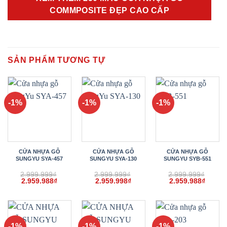
COMMPOSITE ĐẸP CAO CẤP
SẢN PHẨM TƯƠNG TỰ
-1%
-1%
-1%
CỬA NHỰA GỖ
CỬA NHỰA GỖ
CỬA NHỰA GỖ
SUNGYU SYA-457
SUNGYU SYA-130
SUNGYU SYB-551
2.999.999
₫
2.999.999
₫
2.999.999
₫
Giá
Giá
Giá
Giá
Giá
Giá
2.959.988
₫
2.959.998
₫
2.959.988
₫
gốc
hiện
gốc
hiện
gốc
hiện
là:
tại
là:
tại
là:
tại
2.999.999₫.
là:
2.999.999₫.
là:
2.999.999₫.
là:
2.959.988₫.
2.959.998₫.
2.959.
-1%
-1%
-1%