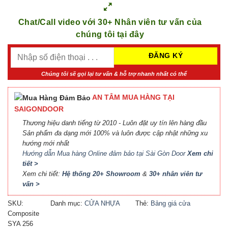
Chat/Call video với 30+ Nhân viên tư vấn của
chúng tôi tại đây
Chúng tôi sẽ gọi lại tư vấn & hỗ trợ nhanh nhất có thể
AN TÂM MUA HÀNG TẠI
SAIGONDOOR
Thương hiệu danh tiếng từ 2010 - Luôn đặt uy tín lên hàng đầu
Sản phẩm đa dạng mới 100% và luôn được cập nhật những xu
hướng mới nhất
Hướng dẫn Mua hàng Online đảm bảo tại Sài Gòn Door
Xem chi
tiết >
Xem chi tiết:
Hệ thống 20+ Showroom
&
30+ nhân viên tư
vấn >
SKU:
Danh mục:
CỬA NHỰA
Thẻ:
Bảng giá cửa
Composite
COMPOSITE
Composite
,
Báo giá cửa
SYA 256
nhựa Composite
,
Cửa nhựa