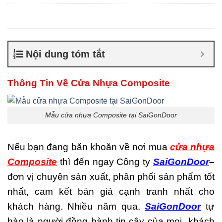
Composite giá bao nhiêu
,
Cửa nhựa composite là gì
,
Cửa nhựa composite
TPHCM
,
Cửa nhựa gỗ
composite có tốt không
,
Sản
Nội dung tóm tắt
xuất cửa nhựa composite
Thông Tin Về Cửa Nhựa Composite
Mẫu cửa nhựa Composite tại SaiGonDoor
Nếu bạn đang băn khoăn về nơi mua
cửa nhựa
Composite
thì đến ngay Công ty
SaiGonDoor
–
đơn vị chuyên sản xuất, phân phối sản phẩm tốt
nhất, cam kết bán giá cạnh tranh nhất cho
khách hàng. Nhiều năm qua,
SaiGonDoor
tự
hào là người đồng hành tin cậy của mọi khách