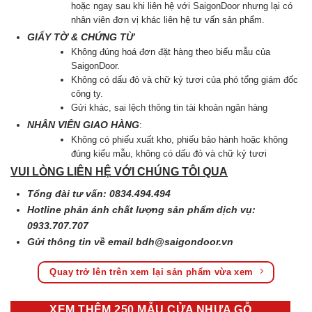
hoặc ngay sau khi liên hệ với SaigonDoor nhưng lại có
nhân viên đơn vị khác liên hệ tư vấn sản phẩm.
GIẤY TỜ & CHỨNG TỪ
Không đúng hoá đơn đặt hàng theo biểu mẫu của
SaigonDoor.
Không có dấu đỏ và chữ ký tươi của phó tổng giám đốc
công ty.
Gửi khác, sai lệch thông tin tài khoản ngân hàng
NHÂN VIÊN GIAO HÀNG
:
Không có phiếu xuất kho, phiếu bảo hành hoặc không
đúng kiểu mẫu, không có dấu đỏ và chữ kỷ tươi
VUI LÒNG LIÊN HỆ VỚI CHÚNG TÔI QUA
Tổng đài tư vấn: 0834.494.494
Hotline phản ánh chất lượng sản phẩm dịch vụ:
0933.707.707
Gửi thông tin về email
bdh@saigondoor.vn
Quay trở lên trên xem lại sản phẩm vừa xem
XEM THÊM 250 MẪU CỬA NHỰA GỖ