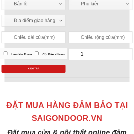
Làm kín Foam
Cột Bắn silicon
KIỂM TRA
ĐẶT MUA HÀNG ĐẢM BẢO TẠI
SAIGONDOOR.VN
Đặt mua cửa & nội thất online đảm