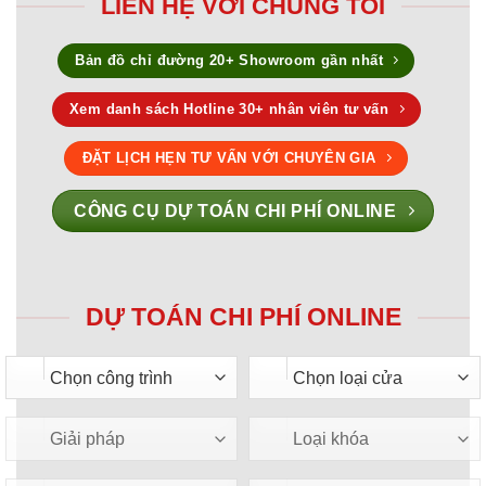
LIÊN HỆ VỚI CHÚNG TÔI
Bản đồ chỉ đường 20+ Showroom gần nhất
Xem danh sách Hotline 30+ nhân viên tư vấn
ĐẶT LỊCH HẸN TƯ VẤN VỚI CHUYÊN GIA
CÔNG CỤ DỰ TOÁN CHI PHÍ ONLINE
DỰ TOÁN CHI PHÍ ONLINE