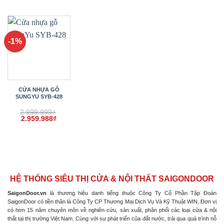
gốc
hiện
gốc
hiện
gốc
hiện
là:
tại
là:
tại
là:
tại
2.999.999₫.
là:
2.999.999₫.
là:
2.999.999₫.
là:
2.959.988₫.
2.959.988₫.
2.959.
-1%
CỬA NHỰA GỖ
SUNGYU SYB-428
2.999.999
₫
Giá
Giá
2.959.988
₫
gốc
hiện
là:
tại
2.999.999₫.
là:
2.959.988₫.
HỆ THỐNG SIÊU THỊ CỬA & NỘI THẤT SAIGONDOOR
SaigonDoor.vn
là thương hiệu danh tiếng thuộc Công Ty Cổ Phần Tập Đoàn
SaigonDoor có tiền thân là Công Ty CP Thương Mại Dịch Vụ Và Kỹ Thuật WIN, Đơn vị
có hơn 15 năm chuyên môn về nghiên cứu, sản xuất, phân phối các loại cửa & nội
thất tại thị trường Việt Nam. Cùng với sự phát triển của đất nước, trải qua quá trình nỗ