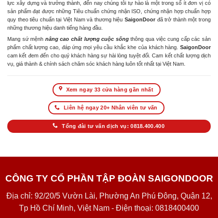
lực xây dựng và trưởng thành, đến nay chúng tôi tự hào là một trong số ít đơn vị có
sản phẩm đạt được những Tiêu chuẩn chứng nhận ISO, chứng nhận hợp chuẩn hợp
quy theo tiêu chuẩn tại Việt Nam và thương hiệu
SaigonDoor
đã trở thành một trong
những thương hiệu danh tiếng hàng đầu.
Mang sứ mệnh
nâng cao chất lượng cuộc sống
thông qua việc cung cấp các sản
phẩm chất lượng cao, đáp ứng mọi yêu cầu khắc khe của khách hàng.
SaigonDoor
cam kết đem đến cho quý khách hàng sự hài lòng tuyệt đối. Cam kết chất lượng dịch
vụ, giá thành & chính sách chăm sóc khách hàng luôn tốt nhất tại Việt Nam.
Xem ngay 33 cửa hàng gần nhất
Liên hệ ngay 20+ Nhân viên tư vấn
Tổng đài tư vấn dịch vụ: 0818.400.400
CÔNG TY CỔ PHẦN TẬP ĐOÀN SAIGONDOOR
Địa chỉ: 92/20/5 Vườn Lài, Phường An Phú Đông, Quận 12,
Tp Hồ Chí Minh, Việt Nam - Điện thoại: 0818400400