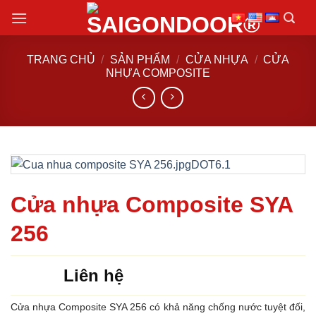
Chuyển
đến
nội
TRANG CHỦ
/
SẢN PHẨM
/
CỬA NHỰA
/
CỬA
dung
NHỰA COMPOSITE
Cửa nhựa Composite SYA
256
Liên hệ
Cửa nhựa Composite SYA 256 có khả năng chống nước tuyệt đối,