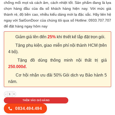
chống mối mọt và cách âm, cách nhiệt tốt. Sản phẩm đang là lựa
chọn hàng đầu của đa số khách hàng hiện nay. Với mức giá
thành rẻ, độ bền cao, nhiều kiểu dáng mới lạ đặc sắc. Hãy liên hệ
ngay với SaiGonDoor của chúng tôi qua số Hotline: 0933.707.707
để đặt hàng ngay hôm nay
Giảm giá lên đến
25%
khi thiết kế lắp đặt trọn gói.
Tặng phụ kiện, giao miễn phí nội thành HCM (trên
4 bộ).
Tặng đồ dùng thông minh nội thất trị giá
250.000đ.
Cơ hội nhận ưu đãi 50% Gói dịch vụ Bảo hành 5
năm.
Cửa nhựa Composite SYA 256 số lượng
THÊM VÀO GIỎ HÀNG
0834.494.494