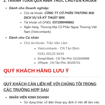
2. THANH TOÁN QUA HÌNH THỨC CHUYỂN KHOẢN
Dành cho Doanh nghiệp:
Chủ tài khoản:
CÔNG TY CỔ PHẦN THƯƠNG MẠI
DỊCH VỤ VÀ KỸ THUẬT WIN
Tài khoản số (VND):
0371000440662
Ngân hàng: Thương Mại Cổ Phần Ngoại Thương Việt
Nam (Vietcombank)
Dành cho Cá nhân
Chủ tài khoản: Trần Văn Lãm
Vietcombank - CN Tân Định:
0181.00125.9434
DongA Bank - CN Tân Phú: 0110040988
VPbank - CN Tân Phú: 90195751
QUÝ KHÁCH HÀNG LƯU Ý
QUÝ KHÁCH CẦN LIÊN HỆ VỚI CHÚNG TÔI TRONG
CÁC TRƯỜNG HỢP SAU
NHÂN VIÊN KINH DOANH
Sử dụng khác số điện thoại quy định ở trên để làm việc