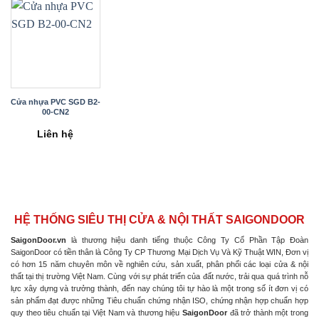
Cửa nhựa PVC SGD B2-
00-CN2
Liên hệ
HỆ THỐNG SIÊU THỊ CỬA & NỘI THẤT SAIGONDOOR
SaigonDoor.vn
là thương hiệu danh tiếng thuộc Công Ty Cổ Phần Tập Đoàn
SaigonDoor có tiền thân là Công Ty CP Thương Mại Dịch Vụ Và Kỹ Thuật WIN, Đơn vị
có hơn 15 năm chuyên môn về nghiên cứu, sản xuất, phân phối các loại cửa & nội
thất tại thị trường Việt Nam. Cùng với sự phát triển của đất nước, trải qua quá trình nỗ
lực xây dựng và trưởng thành, đến nay chúng tôi tự hào là một trong số ít đơn vị có
sản phẩm đạt được những Tiêu chuẩn chứng nhận ISO, chứng nhận hợp chuẩn hợp
quy theo tiêu chuẩn tại Việt Nam và thương hiệu
SaigonDoor
đã trở thành một trong