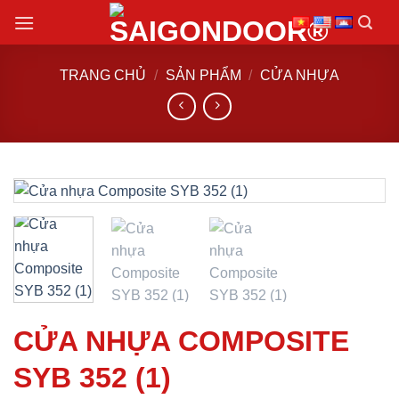
Chuyển
đến
nội
TRANG CHỦ
/
SẢN PHẨM
/
CỬA NHỰA
dung
CỬA NHỰA COMPOSITE
SYB 352 (1)