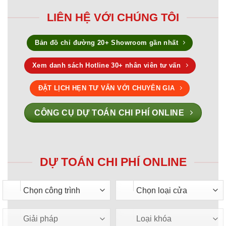
LIÊN HỆ VỚI CHÚNG TÔI
Bản đồ chỉ đường 20+ Showroom gần nhất
Xem danh sách Hotline 30+ nhân viên tư vấn
ĐẶT LỊCH HẸN TƯ VẤN VỚI CHUYÊN GIA
CÔNG CỤ DỰ TOÁN CHI PHÍ ONLINE
DỰ TOÁN CHI PHÍ ONLINE