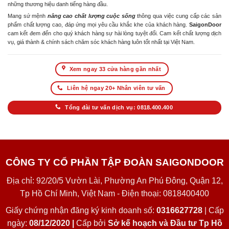
những thương hiệu danh tiếng hàng đầu.
Mang sứ mệnh
nâng cao chất lượng cuộc sống
thông qua việc cung cấp các sản
phẩm chất lượng cao, đáp ứng mọi yêu cầu khắc khe của khách hàng.
SaigonDoor
cam kết đem đến cho quý khách hàng sự hài lòng tuyệt đối. Cam kết chất lượng dịch
vụ, giá thành & chính sách chăm sóc khách hàng luôn tốt nhất tại Việt Nam.
Xem ngay 33 cửa hàng gần nhất
Liên hệ ngay 20+ Nhân viên tư vấn
Tổng đài tư vấn dịch vụ: 0818.400.400
CÔNG TY CỔ PHẦN TẬP ĐOÀN SAIGONDOOR
Địa chỉ: 92/20/5 Vườn Lài, Phường An Phú Đông, Quận 12,
Tp Hồ Chí Minh, Việt Nam - Điện thoại: 0818400400
Giấy chứng nhận đăng ký kinh doanh số:
0316627728
| Cấp
ngày:
08/12/2020 |
Cấp bởi
Sở kế hoạch và Đầu tư Tp Hồ