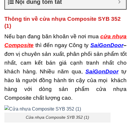
Nội dung tóm tắt
là gì
,
Cửa nhựa composite
TPHCM
,
Cửa nhựa gỗ
composite có tốt không
,
Thông tin về cửa nhựa Composite SYB 352
Đánh giá cửa nhựa
(1)
composite
,
Địa chỉ bán cửa
nhựa giả gỗ chất lượng
,
Nếu bạn đang băn khoăn về nơi mua
cửa nhựa
Nhược điểm của nhựa
Composite
thì đến ngay Công ty
SaiGonDoor
–
composite
,
Nơi bán cửa
nhựa Composite
,
Nơi bán
đơn vị chuyên sản xuất, phân phối sản phẩm tốt
cửa nhựa Composite uy tín
,
nhất, cam kết bán giá cạnh tranh nhất cho
Sản xuất cửa nhựa
composite
khách hàng. Nhiều năm qua,
SaiGonDoor
tự
hào là người đồng hành tin cậy của mọi khách
hàng với dòng sản phẩm cửa nhựa
Composite chất lượng cao.
Cửa nhựa Composite SYB 352 (1)