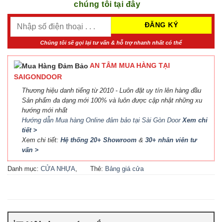
chúng tôi tại đây
Chúng tôi sẽ gọi lại tư vấn & hỗ trợ nhanh nhất có thể
AN TÂM MUA HÀNG TẠI
SAIGONDOOR
Thương hiệu danh tiếng từ 2010 - Luôn đặt uy tín lên hàng đầu
Sản phẩm đa dạng mới 100% và luôn được cập nhật những xu
hướng mới nhất
Hướng dẫn Mua hàng Online đảm bảo tại Sài Gòn Door
Xem chi
tiết >
Xem chi tiết:
Hệ thống 20+ Showroom
&
30+ nhân viên tư
vấn >
Danh mục:
CỬA NHỰA
,
Thẻ:
Bảng giá cửa
CỬA NHỰA COMPOSITE
,
Composite
,
Bảng giá cửa
CỬA NHỰA GỖ
,
CỬA
nhựa Compsite
,
Báo giá
NHỰA GỖ SUNGYU
cửa nhựa Composite
,
Cửa
nhựa Composite giá bao
nhiêu
,
Cửa nhựa composite