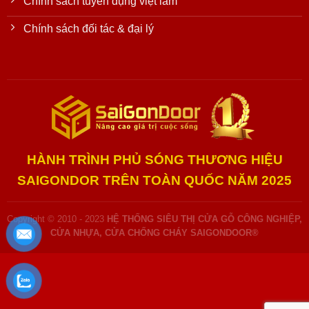
Chính sách tuyển dụng việt làm
Chính sách đối tác & đại lý
HÀNH TRÌNH PHỦ SÓNG THƯƠNG HIỆU
SAIGONDOR TRÊN TOÀN QUỐC NĂM 2025
Copyright © 2010 - 2023
HỆ THỐNG SIÊU THỊ CỬA GỖ CÔNG NGHIỆP,
CỬA NHỰA, CỬA CHỐNG CHÁY SAIGONDOOR®