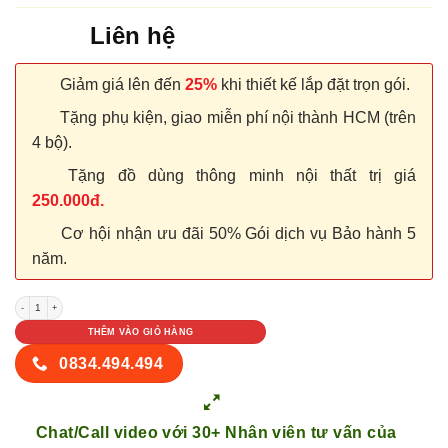
Liên hệ
Giảm giá lên đến
25%
khi thiết kế lắp đặt trọn gói.
Tặng phụ kiện, giao miễn phí nội thành HCM (trên
4 bộ).
Tặng đồ dùng thông minh nội thất trị giá
250.000đ.
Cơ hội nhận ưu đãi 50% Gói dịch vụ Bảo hành 5
năm.
CỬA NHỰA COMPOSITE SYB 352 (1) số lượng
THÊM VÀO GIỎ HÀNG
0834.494.494
Chat/Call video với 30+ Nhân viên tư vấn của